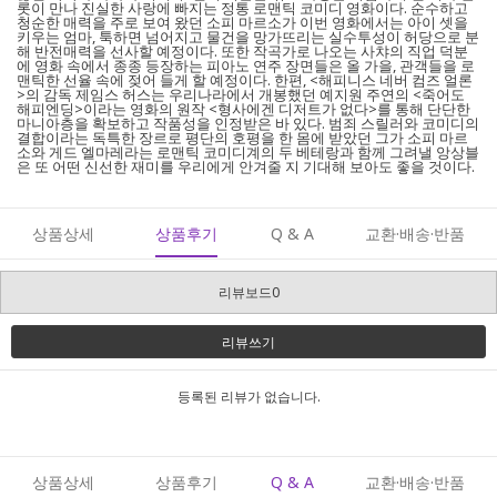
롯이 만나 진실한 사랑에 빠지는 정통 로맨틱 코미디 영화이다. 순수하고
청순한 매력을 주로 보여 왔던 소피 마르소가 이번 영화에서는 아이 셋을
키우는 엄마, 툭하면 넘어지고 물건을 망가뜨리는 실수투성이 허당으로 분
해 반전매력을 선사할 예정이다. 또한 작곡가로 나오는 사챠의 직업 덕분
에 영화 속에서 종종 등장하는 피아노 연주 장면들은 올 가을, 관객들을 로
맨틱한 선율 속에 젖어 들게 할 예정이다. 한편, <해피니스 네버 컴즈 얼론
>의 감독 제임스 허스는 우리나라에서 개봉했던 예지원 주연의 <죽어도
해피엔딩>이라는 영화의 원작 <형사에겐 디저트가 없다>를 통해 단단한
마니아층을 확보하고 작품성을 인정받은 바 있다. 범죄 스릴러와 코미디의
결합이라는 독특한 장르로 평단의 호평을 한 몸에 받았던 그가 소피 마르
소와 게드 엘마레라는 로맨틱 코미디계의 두 베테랑과 함께 그려낼 앙상블
은 또 어떤 신선한 재미를 우리에게 안겨줄 지 기대해 보아도 좋을 것이다.
상품상세
상품후기
Q & A
교환·배송·반품
리뷰보드0
리뷰쓰기
등록된 리뷰가 없습니다.
상품상세
상품후기
Q & A
교환·배송·반품