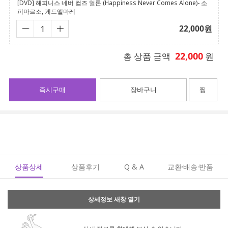
[DVD] 해피니스 네버 컴즈 얼론 (Happiness Never Comes Alone)- 소
피마르소, 게드엘마레
22,000
원
22,000
총 상품 금액
원
즉시구매
장바구니
찜
상품상세
상품후기
Q & A
교환·배송·반품
상세정보 새창 열기