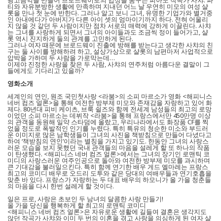
광고음악을 만들어 브로드웨이로의 입성을 꿈꾸는 피아노 작곡가 사챠. 파
티와 자유분방한 생활에 만족하며 지내던 어느 날 우연히 미모의 여성 샬
롯을 만나 첫 눈에 반한다. 그러나 알고 보니 그녀, 유명한 기업가와 별거중
인 아내에다가 아버지가 다른 아이 셋의 엄마이기까지 하다. 전혀 어울리
지 않을 것 같던 두 사람이지만 점차 서로의 매력에 강하게 이끌린다. 사챠
는 그녀를 사랑하게 되면서 그녀의 아이들과도 조금씩 정이 들어가고, 샬
롯 역시 진지하게 둘의 관계를 고민하게 된다.
그러나 여자 때문에 브로드웨이 진출에 방해를 받는다고 생각한 사챠의 친
구는 둘 사이를 방해하려 하고, 설상가상으로 샬롯의 남편마저 사업적으로
압박을 가하며 두 사람을 가로막는데…
이제야 진정한 사랑을 찾은 두 사람, 사챠의 연주처럼 아름다운 결말이 그
들에게도 기다리고 있을까?
영화소개
세계인의 연인, 원조 국민첫사랑 <라붐>의 소피 마르소가 영화 <해피니스
네버 컴즈 얼론>을 통해 여전한 방부제 미모와 존재감을 자랑하고 있어 화
제다. 80년대 피비 케이츠, 브룩 쉴즈와 함께 전세계 남성들의 최고의 로망
이었던 소피 마르소는 데뷔작 <라붐>을 통해 프랑스에서만 450만명 이상
의 관객을 동원해 일약 스타덤에 올랐고, 우리나라에서도 화장품 CF를 찍
었을 정도로 폭발적인 인기를 누렸다. 특히 특유의 청순한 미소와 부드러
운 이미지로 많은 남학생들이 그녀의 사진을 책받침으로 만들어 다녔다고
하여 ‘책받침의 연인’이라는 별칭을 가지고 있기도. 한동안 그녀의 사랑스
러운 모습을 보지 못했던 국내 관객들의 마음을 설레게 할 또 하나의 작품
이 탄생했다. <해피니스 네버 컴즈 얼론>에서는 그녀의 장기인 로맨틱 코
미디의 사랑스러운 여주인공으로 돌아와 여전한 방부제 미모를 과시하며
큰 기대감을 불러일으킨다. 특히 함께 연기한 배우 게드 엘마레는 프랑스
최고의 코미디 배우로 오드리 도투와 같은 당대의 여배우들과 연기호흡을
맞춘 바 있다. 프랑스가 자랑하는 두 대표 배우의 하모니가 올 가을 청춘들
의 마음을 다시 한번 설레게 할 것이다.
일은 프로, 사랑은 초보인 두 남녀의 달콤한 사랑 만들기!
올 가을 당신을 행복하게 할 최고의 로맨틱 코미디
<해피니스 네버 컴즈 얼론>은 자유로운 생활에 길들여 결혼은 생각지도
않던 작곡가 사챠와 이미 두 번의 이혼을 겪고 사랑을 의심하게 된 여자 샬