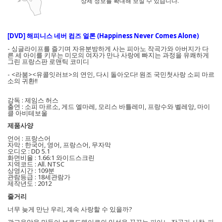
상세 정보를 확대해 보실 수 있습니다.
[DVD] 해피니스 네버 컴즈 얼론 (Happiness Never Comes Alone)
- 싱글라이프를 즐기며 자유분방하게 사는 피아노 작곡가와 아버지가 다
른 세 아이를 키우는 미모의 여자가 만나 사랑에 빠지는 과정을 유쾌하게
그린 프랑스판 로맨틱 코미디
- <라붐><유콜잇러브>의 연인, 다시 돌아오다! 원조 국민첫사랑 소피 마르
소의 귀환!!
감독 : 제임스 허스
출연 : 소피 마르소, 게드 엘마레, 모리스 바틀레미, 프랑수와 벨레앙, 마이
클 아비테보울
제품사양
언어 : 프랑스어
자막 : 한국어, 영어, 프랑스어, 무자막
오디오 : DD 5.1
화면비율 : 1.66:1 와이드스크린
지역코드 : All. NTSC
상영시간 : 109분
관람등급 : 18세관람가
제작년도 : 2012
줄거리
너무 늦게 만난 우리, 계속 사랑할 수 있을까?