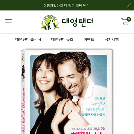
회원가입하고 더 많은 혜택 받기!
0
대영팬더 출시작
대영팬더 굿즈
이벤트
공지사항