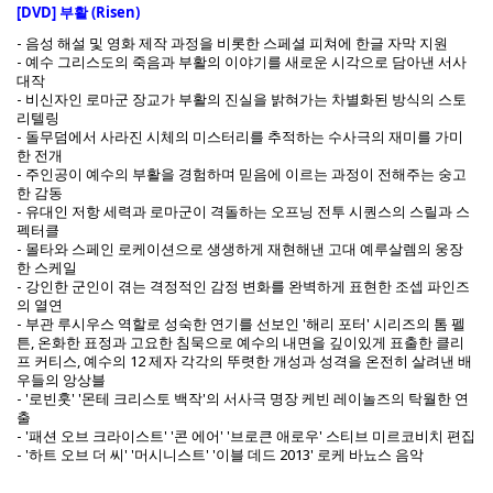
[DVD] 부활 (Risen)
- 음성 해설 및 영화 제작 과정을 비롯한 스페셜 피쳐에 한글 자막 지원
- 예수 그리스도의 죽음과 부활의 이야기를 새로운 시각으로 담아낸 서사
대작
- 비신자인 로마군 장교가 부활의 진실을 밝혀가는 차별화된 방식의 스토
리텔링
- 돌무덤에서 사라진 시체의 미스터리를 추적하는 수사극의 재미를 가미
한 전개
- 주인공이 예수의 부활을 경험하며 믿음에 이르는 과정이 전해주는 숭고
한 감동
- 유대인 저항 세력과 로마군이 격돌하는 오프닝 전투 시퀀스의 스릴과 스
펙터클
- 몰타와 스페인 로케이션으로 생생하게 재현해낸 고대 예루살렘의 웅장
한 스케일
- 강인한 군인이 겪는 격정적인 감정 변화를 완벽하게 표현한 조셉 파인즈
의 열연
- 부관 루시우스 역할로 성숙한 연기를 선보인 '해리 포터' 시리즈의 톰 펠
튼, 온화한 표정과 고요한 침묵으로 예수의 내면을 깊이있게 표출한 클리
프 커티스, 예수의 12 제자 각각의 뚜렷한 개성과 성격을 온전히 살려낸 배
우들의 앙상블
- '로빈훗' '몬테 크리스토 백작'의 서사극 명장 케빈 레이놀즈의 탁월한 연
출
- '패션 오브 크라이스트' '콘 에어' '브로큰 애로우' 스티브 미르코비치 편집
- '하트 오브 더 씨' '머시니스트' '이블 데드 2013' 로케 바뇨스 음악