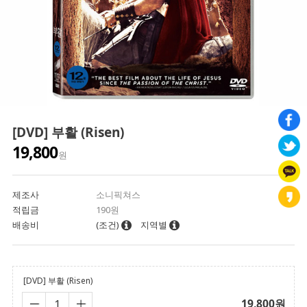
[DVD] 부활 (Risen)
19,800
원
제조사
소니픽쳐스
적립금
190원
배송비
(조건)
지역별
[DVD] 부활 (Risen)
19,800
원