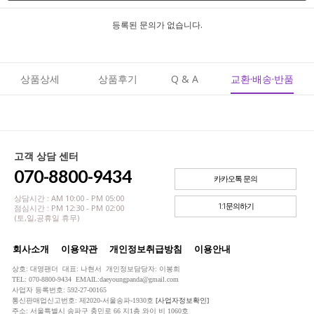
등록된 문의가 없습니다.
상품상세
상품후기
Q & A
교환·배송·반품
고객 상담 센터
070-8800-9434
카카오톡 문의
상담시간 : AM 10:00 - PM 05:00
1:1문의하기
점심시간 : PM 12:30 - PM 02:00
(토,일,공휴일 휴무)
회사소개
이용약관
개인정보취급방침
이용안내
상호: 대영팬더 대표: 나현서 개인정보담당자: 이봉희
TEL: 070-8800-9434 EMAIL:daeyoungpanda@gmail.com
사업자 등록번호: 592-27-00165
통신판매업신고번호: 제2020-서울송파-1930호
[사업자정보확인]
주소: 서울특별시 송파구 충민로 66 지1층 와이 비 1060호