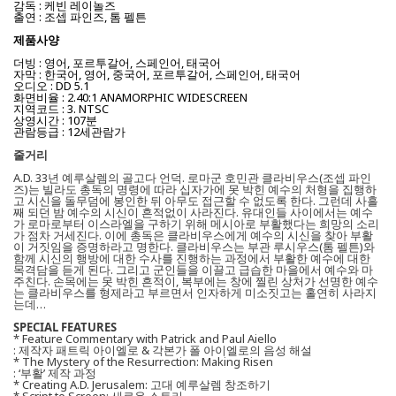
감독 : 케빈 레이놀즈
출연 : 조셉 파인즈, 톰 펠튼
제품사양
더빙 : 영어, 포르투갈어, 스페인어, 태국어
자막 : 한국어, 영어, 중국어, 포르투갈어, 스페인어, 태국어
오디오 : DD 5.1
화면비율 : 2.40:1 ANAMORPHIC WIDESCREEN
지역코드 : 3. NTSC
상영시간 : 107분
관람등급 : 12세관람가
줄거리
A.D. 33년 예루살렘의 골고다 언덕. 로마군 호민관 클라비우스(조셉 파인
즈)는 빌라도 총독의 명령에 따라 십자가에 못 박힌 예수의 처형을 집행하
고 시신을 돌무덤에 봉인한 뒤 아무도 접근할 수 없도록 한다. 그런데 사흘
째 되던 밤 예수의 시신이 흔적없이 사라진다. 유대인들 사이에서는 예수
가 로마로부터 이스라엘을 구하기 위해 메시아로 부활했다는 희망의 소리
가 점차 거세진다. 이에 총독은 클라비우스에게 예수의 시신을 찾아 부활
이 거짓임을 증명하라고 명한다. 클라비우스는 부관 루시우스(톰 펠튼)와
함께 시신의 행방에 대한 수사를 진행하는 과정에서 부활한 예수에 대한
목격담을 듣게 된다. 그리고 군인들을 이끌고 급습한 마을에서 예수와 마
주친다. 손목에는 못 박힌 흔적이, 복부에는 창에 찔린 상처가 선명한 예수
는 클라비우스를 형제라고 부르면서 인자하게 미소짓고는 홀연히 사라지
는데…
SPECIAL FEATURES
* Feature Commentary with Patrick and Paul Aiello
: 제작자 패트릭 아이엘로 & 각본가 폴 아이엘로의 음성 해설
* The Mystery of the Resurrection: Making Risen
: ‘부활’ 제작 과정
* Creating A.D. Jerusalem: 고대 예루살렘 창조하기