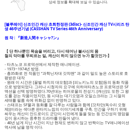
상세 정보를 확대해 보실 수 있습니다.
[블루레이] 신조인간 캐산 초회한정판 (3disc)- 신조인간 캐산 TV시리즈 탄
생 46주년기념 (CASSHAN TV Series 46th Anniversary)
원 작 : 『新造人間キャシャ?ン』
【 단 하나뿐인 목숨을 버리고, 다시 태어난 불사신의 몸
철의 악마를 무찌르는 일, 캐산이 하지 않으면 누가 할것인가-】
- 타츠노코 프로덕션에서 제작한 애니메이션.
- 1973~1974년 방영.
- 총35화로 전 작품인 “과학닌자대 갓챠맨” 과 같이 밀도 높은 스토리로 호
평받은 대작
- 원래 이 시간은 [꿀벌 하치의 대모험]과 [피노키노의 모험]등의 동화 작품
으로 방영되었다. 그러나 시청자의 요구에 의하여타츠노코 프로덕션은 SF
액션을 선택 방영하였다.70년대는 히어로물의 전성기. [캐산]도 또한 그 왕
도를 걷는 작품이었지만, 동 시대는 대기오염과 오일쇼크라는 그 시절의
세태를 필름 속에 위화감 없이 반영하고 있다.
- 스태프는 SF물과 동화를 잘 다루는 사람들과 함께 [갓차만(독수리 오형
제)]이라는 색다른 판타지느낌의 이야기세계를 구축. 인간을 구하기 위해
싸우는 캐산이 안드로이드 군단이 시민에게 돌을 맞는 등 인간성의 명암을
깊이 응시하는 중후한 드라마를 만들어 냈다.
- 40년 넘게 지난 시간이 지난 현재도 변하지 않고 반짝이는 TV애니메이션
역사에 남을 명작 이다.