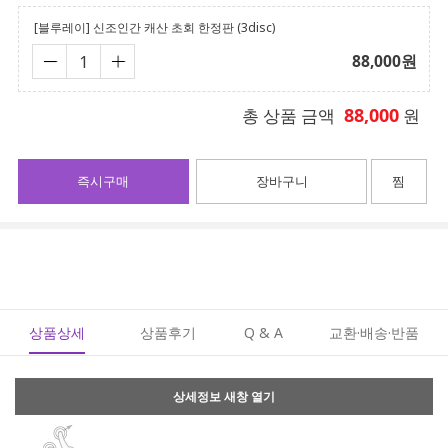
[블루레이] 신조인간 캐산 초회 한정판 (3disc)
88,000
원
88,000
총 상품 금액
원
즉시구매
장바구니
찜
상품상세
상품후기
Q & A
교환·배송·반품
상세정보 새창 열기