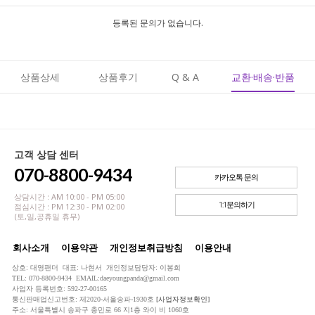
등록된 문의가 없습니다.
상품상세
상품후기
Q & A
교환·배송·반품
고객 상담 센터
070-8800-9434
카카오톡 문의
상담시간 : AM 10:00 - PM 05:00
1:1문의하기
점심시간 : PM 12:30 - PM 02:00
(토,일,공휴일 휴무)
회사소개
이용약관
개인정보취급방침
이용안내
상호: 대영팬더 대표: 나현서 개인정보담당자: 이봉희
TEL: 070-8800-9434 EMAIL:daeyoungpanda@gmail.com
사업자 등록번호: 592-27-00165
통신판매업신고번호: 제2020-서울송파-1930호
[사업자정보확인]
주소: 서울특별시 송파구 충민로 66 지1층 와이 비 1060호