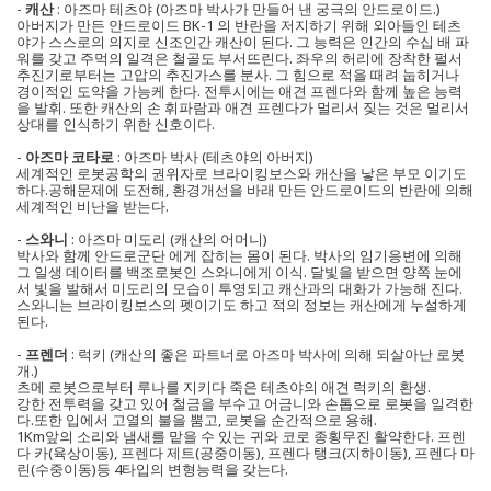
-
캐산
: 아즈마 테츠야 (아즈마 박사가 만들어 낸 궁극의 안드로이드.)
아버지가 만든 안드로이드 BK-1 의 반란을 저지하기 위해 외아들인 테츠
야가 스스로의 의지로 신조인간 캐산이 된다. 그 능력은 인간의 수십 배 파
워를 갖고 주먹의 일격은 철골도 부서뜨린다. 좌우의 허리에 장착한 펄서
추진기로부터는 고압의 추진가스를 분사. 그 힘으로 적을 때려 눕히거나
경이적인 도약을 가능케 한다. 전투시에는 애견 프렌다와 함께 높은 능력
을 발휘. 또한 캐산의 손 휘파람과 애견 프렌다가 멀리서 짖는 것은 멀리서
상대를 인식하기 위한 신호이다.
-
아즈마 코타로
: 아즈마 박사 (테츠야의 아버지)
세계적인 로봇공학의 권위자로 브라이킹보스와 캐산을 낳은 부모 이기도
하다.공해문제에 도전해, 환경개선을 바래 만든 안드로이드의 반란에 의해
세계적인 비난을 받는다.
-
스와니
: 아즈마 미도리 (캐산의 어머니)
박사와 함께 안드로군단 에게 잡히는 몸이 된다. 박사의 임기응변에 의해
그 일생 데이터를 백조로봇인 스와니에게 이식. 달빛을 받으면 양쪽 눈에
서 빛을 발해서 미도리의 모습이 투영되고 캐산과의 대화가 가능해 진다.
스와니는 브라이킹보스의 펫이기도 하고 적의 정보는 캐산에게 누설하게
된다.
-
프렌더
: 럭키 (캐산의 좋은 파트너로 아즈마 박사에 의해 되살아난 로봇
개.)
츠메 로봇으로부터 루나를 지키다 죽은 테츠야의 애견 럭키의 환생.
강한 전투력을 갖고 있어 철금을 부수고 어금니와 손톱으로 로봇을 일격한
다.또한 입에서 고열의 불을 뿜고, 로봇을 순간적으로 용해.
1Km앞의 소리와 냄새를 맡을 수 있는 귀와 코로 종횡무진 활약한다. 프렌
다 카(육상이동), 프렌다 제트(공중이동), 프렌다 탱크(지하이동), 프렌다 마
린(수중이동)등 4타입의 변형능력을 갖는다.