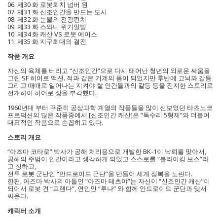
06. 제30 화 로봇퇴치 넘버 원
07. 제31 화 신조인간을 만드는 도시
08. 제32 화 눈물의 전광펀치
09. 제33 화 스와니 위기일발
10. 제34 화 캐산 VS 로봇 에이스
11. 제35 화 지구최대의 결전
작품 개요
자신의 육체를 버리고 “신조인간”으로 다시 태어난 청년의 외로운 싸움을
그린 SF 히어로 액션. 적과 같은 기계의 몸이 되었지만 후반에 고뇌와 갈등
그리고 때때로 일어나는 지켜야 할 인간들과의 갈등 등을 진지한 스토리로
전개하여 히어로 상을 부각했다.
1960년대 부터 꾸준히 공상과학 계열의 작품들을 많이 선보였던 타츠노코
프로덕션의 많은 작품중에서 [신조인간 캐산]은 “독수리 5형제”와 더불어
대표적인 작품으로 손꼽히고 있다.
스토리 개요
“아즈마 코타로” 박사가 공해 처리용으로 개발한 BK-1이 낙뢰를 맞아서,
공해의 주범이 인간이라고 생각하게 되었고 스스로를 “블라이킹 보스”라
고 칭하고,
전투 로봇 군단인 “안드로이드 군단”을 만들어 세계 정복을 노린다.
한편, 아즈마 박사의 아들인 “아즈마 테츠야”는 자신이 “신조인간 캐산”이
되어서 로봇 견 “프렌다”, 연인인 “루나” 와 함께 안드로이드 군단과 맞서
싸운다.
캐릭터 소개