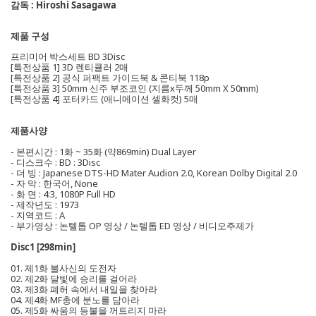
감독 : Hiroshi Sasagawa
제품 구성
프리미어 박스세트 BD 3Disc
[특전상품 1] 3D 렌티큘러 2매
[특전상품 2] 공식 퍼팩트 가이드북 & 콘티북 118p
[특전상품 3] 50mm 신주 부조코인 (지름x두께 50mm X 50mm)
[특전상품 4] 포터카드 (애니메이션 셀화컷) 5매
제품사양
- 본편시간 : 1화 ~ 35화 (약869min) Dual Layer
- 디스크수 : BD : 3Disc
- 더 빙 : Japanese DTS-HD Mater Audion 2.0, Korean Dolby Digital 2.0
- 자 막 : 한국어, None
- 화 면 : 4:3, 1080P Full HD
- 제작년도 : 1973
- 지역코드 : A
- 부가영상 : 논텔톱 OP 영상 / 논텔톱 ED 영상 / 비디오주제가
Disc1 [298min]
01. 제1화 불사신의 도전자
02. 제2화 달빛에 승리를 걸어라
03. 제3화 폐허 속에서 내일을 찾아라
04. 제4화 MF총에 분노를 담아라
05. 제5화 싸움의 등불을 꺼트리지 마라