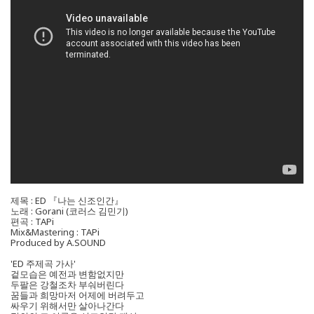
제목 : ED 『나는 신조인간』
노래 : Gorani (코러스 김민기)
편곡 : TAPi
Mix&Mastering : TAPi
Produced by A.SOUND
'ED 주제곡 가사'
겉모습은 예전과 변함없지만
두팔은 강철조차 부숴버린다
꿈들과 희망마저 어제에 버려두고
싸우기 위해서만 살아나간다