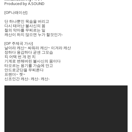
Produced by A.SOUND
[OP나래이션]
단 하나뿐인 목숨을 버리고
다시 태어난 불사신의 몸
철의 악마를 무찌르는 일
캐산이 하지 않으면 누가 할것인가-
[OP 주제곡 가사]
날아라 캐산~ 싸워라 캐산~ 이겨라 캐산
장하다 용감하다 굳센 그모습
킥 어택 번 개 펀 치
기계로 변해버린 불사신의 몸이다
타오르는 용기를 가슴에 안고
안드로군단을 무찌른다
프렌더~ 젯~
신조인간 캐산- 캐산- 캐산-