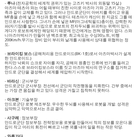
-
루나
(전자공학의 세계적 권위가 있는 고즈키 박사의 외동딸 15살.)
아즈마 테츠야 와는 어릴 때부터 친한 사이로 아즈마 가와 고츠키 가는 가
족과 같이 교제를 하고 있다. 그러나 안드로군단이 아버지를 죽이고 유품
MF총을 손에 넣고 캐산과 함께 싸운다. 테츠야가 캐산이 된 지금도 그를 애
인으로서 사랑한다. 그녀가 손에 넣은 MF(마그네틱필드)총이란, 강력한 자
파(자기장)를 발사 시킴으로 로보트의 전자두뇌를 파괴하는 위력이 있다.
게다가 로보트에게만 해당되기 때문에 인간에게는 전혀 영향이 없다. 스와
니아즈마박사가 만들어 낸 백조로봇. 최고속도는 수상30노트, 비행
200Km/h.무기는 장비 없이 부리와 날개를 사용해서 상대를 위협하는 정
도.
-
브라이킹 보스
(공해처리용 안드로이드(BK-1호)로서 아즈마박사가 설계
한 안드로이드.)
하지만 낙뢰의 쇼크로 자아를 자각, 공해의 원흉인 인류에 반기를 들려고
한다.스스로 브라이킹보스라 이름 짓고 아즈마 박사의 연구소를 점거하고
안드로 군단을 결성해서 세계를 제압하기 시작한다.
-
바라신
: 군사부장‘
안드로군단 군사부장. 전선에서 군단의 작전행동을 지휘한다. 간부 중에서
는 가장 큰 몸집을 하고 있다. 성격은 거칠고 침착하지 못하다.
-
아크본
: 기술부장
안드로군단 로봇 제조부장. 우수한 두뇌를 사용해서 로봇을 개발. 성격은
심약하고 악역으로서는 조금 결여.
-
사구레
: 정보부장
안드로군단 정보부장. 전략정보용 로봇을 만들어서 적의 정보를 모은다.몸
집이 작고 머리의 회전이 빠르고 나쁜 꾀를 내어 일을 하는 작은 악당.
-
와루가다