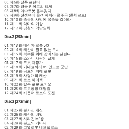
06. 제6화 질풍 프렌더
07. 제7화 영웅 키케로의 맹세
08. 제8화 야수로봇 울부짖다
09. 제9화 전쟁속에 울려 퍼져라 협주곡 (콘체르토)
10. 제10 화 죽음의 사막에 목숨을 걸어라
11. 제11 화 악마의 거상
12. 제12 화 강철의 악당열차
Disc2 [298min]
01. 제13 화 배신자 로봇 5호
02. 제14 화 캐산이 필요 없는 도시
03. 제15 화 복수를 위해 강아지는 달린다
04. 제16 화 스와니 사랑의 날개
05. 제17 화 로봇 자장가
06. 제18 화 거대코끼리 VS 안드로 군단
07. 제19 화 공포의 피에 로봇
08. 제19 화 사형대의 캐산
09. 제21 화 로봇 하이잭
10. 제22 화 탈주 로봇 로메오
11. 제23 화 로봇공장 대탈출
12. 제24 화 바운더 로봇의 도전
Disc3 [273min]
01. 제25 화 불사신 캐산
02. 제26 화 캐산의 비밀
03. 제27 화 사라진 MF총
04. 제28 화 분노의 기마대
05. 제29 화 고열로봇 네오탈로스