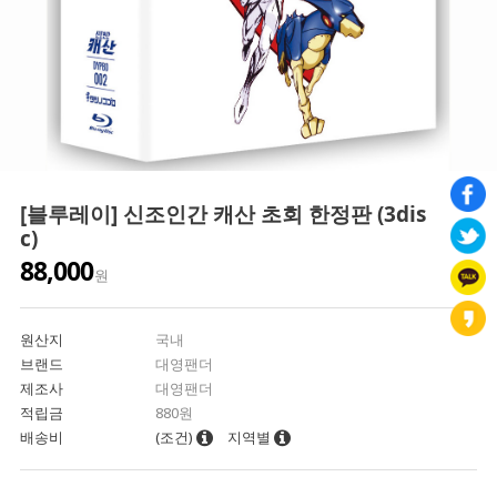
[블루레이] 신조인간 캐산 초회 한정판 (3dis
c)
88,000
원
원산지
국내
브랜드
대영팬더
제조사
대영팬더
적립금
880원
배송비
(조건)
지역별