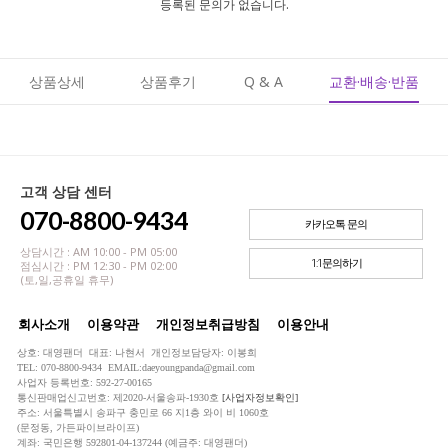
등록된 문의가 없습니다.
상품상세
상품후기
Q & A
교환·배송·반품
고객 상담 센터
070-8800-9434
카카오톡 문의
상담시간 : AM 10:00 - PM 05:00
1:1문의하기
점심시간 : PM 12:30 - PM 02:00
(토,일,공휴일 휴무)
회사소개
이용약관
개인정보취급방침
이용안내
상호: 대영팬더 대표: 나현서 개인정보담당자: 이봉희
TEL: 070-8800-9434 EMAIL:daeyoungpanda@gmail.com
사업자 등록번호: 592-27-00165
통신판매업신고번호: 제2020-서울송파-1930호
[사업자정보확인]
주소: 서울특별시 송파구 충민로 66 지1층 와이 비 1060호
(문정동, 가든파이브라이프)
계좌: 국민은행 592801-04-137244 (예금주: 대영팬더)