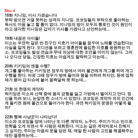
Disc 4
18화 지니밍, 이사 가겠습니다
부탁 받으면 거절 못하는 성격의 지니밍. 코코밍들의 부탁으로 좋아하는
독서도 마음 놓고 할 틈이 없다. 지니밍의 방이 모두의 통로인 것이 원인이
라고 생각한 지니밍은 갑자기 이사를 가겠다고 선언하는데...
19화 내꿈은 아이돌!
미소는 우연히 같은 반 친구인 지호가 아이돌을 꿈꾸며 노래를 연습한다는
사실을 알게 된다. 오디션을 보려고 맹훈련에 돌입한 지호를 응원하는 미
소. 코코밍들도 발성 연습과 무대 의상에 대한 조언을 아끼지 않는다. 그러
나 오디션 당일, 긴장한 지호는 아쉽게도 탈락하고 마는데…
20화 키키밍의 엔젤 수행?
개그를 좋아하는 키키밍은 정우의 방에서 여러 물건에게 개그를 하며 개그
수행을 한다. 바로 그때 정우가 방에 들어와 몸을 피하려 하지만, 등에 접착
제가 묻어 갑 티슈에 붙어 옴짝달싹 못 하는데…
21화 또 한명의 계약자
럭키밍은 미소와 산책 중에 몸의 균형을 잃고 가방에서 떨어지고 만다. 정
신을 차려 보니, 눈앞엔 한 소녀가 서 있었다. 코코밍은 계약자 외의 인간에
게 들키면 원래 물건으로 돌아가야 한다. 과연 럭키밍의 운명은 어떻게 될
까?
22화 행복 사냥꾼이 나타났다!
미소와 코코밍들 앞에 나타난 또 다른 계약자, 노주미. 주미가 미소 반으로
전학을 오게 되면서 두 사람은 재회한다. 미소는 같은 계약자로서 친해지
고 싶지만, 주미는 마음의 문을 닫은 채, 매일 한 사람의 고민을 해결해주는
데만 열중하는데…