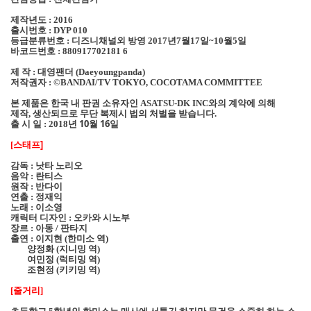
제작년도
: 2016
출시번호
: DYP 010
등급분류번호
디즈니채널외 방영
년
월
일
월
일
:
2017
7
17
~10
5
바코드번호
:
880917702181 6
제 작
대영팬더
:
(Daeyoungpanda)
저작권자
:
©BANDAI/TV TOKYO, COCOTAMA COMMITTEE
본 제품은 한국 내 판권 소유자인
와의 계약에 의해
ASATSU-DK INC
제작
생산되므로 무단 복제시 법의 처벌을 받습니다
,
.
출 시 일
년 10
월 16
일
: 2018
스태프]
[
감독
낫타 노리오
:
음악
란티스
:
원작
반다이
:
연출
정재익
:
노래
이소영
:
캐릭터 디자인
오카와 시노부
:
장르
아동
판타지
:
/
출연
이지현
한미소 역
:
(
)
양정화
지니밍 역
(
)
여민정
럭티밍 역
(
)
조현정
키키밍 역
(
)
줄거리
[
]