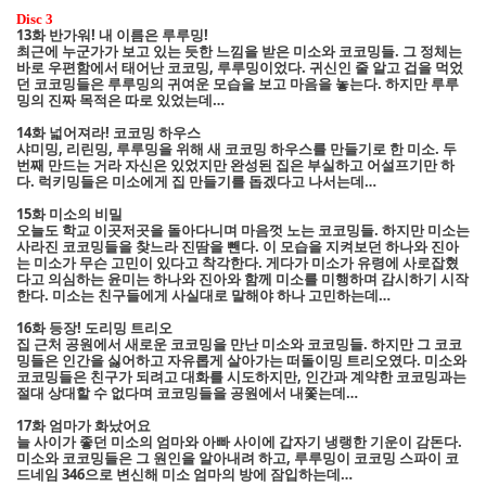
Disc 3
13화 반가워! 내 이름은 루루밍!
최근에 누군가가 보고 있는 듯한 느낌을 받은 미소와 코코밍들. 그 정체는
바로 우편함에서 태어난 코코밍, 루루밍이었다. 귀신인 줄 알고 겁을 먹었
던 코코밍들은 루루밍의 귀여운 모습을 보고 마음을 놓는다. 하지만 루루
밍의 진짜 목적은 따로 있었는데…
14화 넓어져라! 코코밍 하우스
샤미밍, 리린밍, 루루밍을 위해 새 코코밍 하우스를 만들기로 한 미소. 두
번째 만드는 거라 자신은 있었지만 완성된 집은 부실하고 어설프기만 하
다. 럭키밍들은 미소에게 집 만들기를 돕겠다고 나서는데…
15화 미소의 비밀
오늘도 학교 이곳저곳을 돌아다니며 마음껏 노는 코코밍들. 하지만 미소는
사라진 코코밍들을 찾느라 진땀을 뺀다. 이 모습을 지켜보던 하나와 진아
는 미소가 무슨 고민이 있다고 착각한다. 게다가 미소가 유령에 사로잡혔
다고 의심하는 윤미는 하나와 진아와 함께 미소를 미행하며 감시하기 시작
한다. 미소는 친구들에게 사실대로 말해야 하나 고민하는데…
16화 등장! 도리밍 트리오
집 근처 공원에서 새로운 코코밍을 만난 미소와 코코밍들. 하지만 그 코코
밍들은 인간을 싫어하고 자유롭게 살아가는 떠돌이밍 트리오였다. 미소와
코코밍들은 친구가 되려고 대화를 시도하지만, 인간과 계약한 코코밍과는
절대 상대할 수 없다며 코코밍들을 공원에서 내쫓는데…
17화 엄마가 화났어요
늘 사이가 좋던 미소의 엄마와 아빠 사이에 갑자기 냉랭한 기운이 감돈다.
미소와 코코밍들은 그 원인을 알아내려 하고, 루루밍이 코코밍 스파이 코
드네임 346으로 변신해 미소 엄마의 방에 잠입하는데…