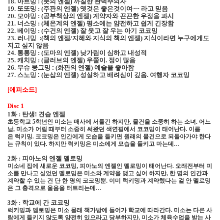
아트밍
붓의 엔젤
까칠한 완벽주의자
18.
:
(
)
또또밍
주판의 엔젤
옛것은 좋은것이여
라고 믿음
19.
:
(
)
~~
모야밍
공부책상의 엔젤
계약자와 끈끈한 우정을 과시
20.
:
(
)
너스밍
체온계의 엔젤
평소에는 얌전하고 쉽게 긴장함
21.
:
(
)
베이밍
수건의 엔젤
잘 웃고 잘 우는 아기 코코밍
22.
:
(
)
러니밍
책의 엔젤
지혜와 지식의 책의 엔젤
지식이라면 누구에게도
23.
:
(
/
)
지고 싶지 않음
통통밍
도마의 엔젤
낮가림이 심하고 내성적
24.
:
(
)
캐치밍
글러브의 엔젤
우쭐이
정이 많음
25.
:
(
)
.
무슈 뭉그밍 :
화판의 엔젤
예술을 좋아함
26.
(
)
스노밍 :
눈삽의 엔젤
성실하고 배려심이 깊음
여행자 코코밍
27.
(
)
.
에피소드
[
]
Disc 1
1
화 : 탄생
!
견습 엔젤
초등학교
5
학년인 미소는 매사에 서툴긴 하지만
,
물건을 소중히 하는 소녀
.
어느
날
,
미소가 어릴 때부터 소중히 써왔던 색연필에서 코코밍이 태어난다
.
이름
은
럭키밍
.
코코밍은 인간에게 모습을 들키면 원래의 물건으로 되돌아가야 한다
는 규칙이 있다
.
하지만 럭키밍은 미소에게 모습을 들키고 마는데
…
2
화 : 피아노의 엔젤 멜로밍
미소네 집에 새로운 코코밍
,
피아노의 엔젤인 멜로밍이 태어난다
.
오래전부터 미
소를 만나고 싶었던 멜로밍은 미소와 계약을 맺고 싶어 하지만
,
한 명의 인간과
계약할 수 있는 건 단 한 명의 코코밍뿐
.
이미 럭키밍과 계약했다는 걸 안
멜로밍
은 그 충격으로 울음을 터트리는데
…
3
화 : 학교에 간 코코밍
럭키밍과 멜로밍은 미소 몰래 책가방에 들어가 학교에 따라간다
.
미소는 다른 사
람에게 들키지 않도록 얌전히 있으라고 당부하지만
,
미소가 체육수업을 받는 사