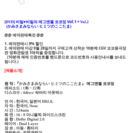
비밀
♥
비밀의 에그엔젤 코코밍 Vol.1 +
[DVD]
Vol.2
かみさまみならい ヒミツのここたま
(
)
@@ 예약판매특전 @@
1. 예약판매시 9% 할인
2. 예약판매 마감 9월 28일까지 구매고객 선착순 10분께 CGV 코코몽극장
판 영화관람권 1매씩을 증정합니다.
(10분께 예매 인증번호를 핸드폰으로 코드번호와 사용안내서를 보내드
립니다.)
[제품소개]
원 작 :『
かみさまみならい ヒミツのここたま
』
에그엔젤 코코밍
에피소드
화
화
: 1
~ 22
디스크수
: 4discs/ 싸바리 아웃박스
언 어
한국어
일본어
:
,
DD2.0,
자 막
한국어
:
, None
시 간
: 524min
화 면
아나몰픽 와이드스크린
: 16 : 9
음 향
: Dolby Digital 2.0
레이어
: Dual Layer
장 르
아동
환타지
:
/
관람등급
전체관람가
: