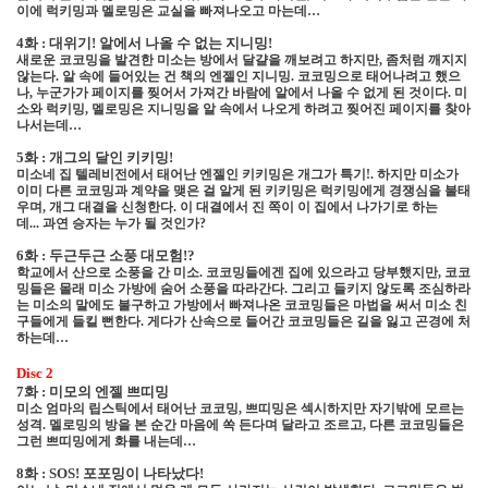
이에
럭키밍과 멜로밍
은 교실을 빠져나오고 마는데
…
4
화 : 대위기
!
알에서 나올 수 없는 지니밍
!
새로운 코코밍을 발견한 미소는 방에서 달걀을 깨보려고 하지만
,
좀처럼 깨지지
않는다
.
알 속에 들어있는 건 책의 엔젤인
지니밍
.
코코밍으로 태어나려고 했으
나
,
누군가가 페이지를 찢어서 가져간 바람에 알에서 나올 수 없게 된 것이다
.
미
소와 럭키밍
,
멜로밍은 지니밍을 알 속에서 나오게 하려고 찢어진 페이지를 찾아
나서는데
…
5
화 : 개그의 달인 키키밍
!
미소네 집 텔레비전에서 태어난 엔젤인 키키밍은 개그가 특기
!.
하지만 미소가
이미 다른 코코밍과 계약을 맺은 걸 알게 된
키키밍은
럭키밍에게 경쟁심을 불태
우며
,
개그 대결을 신청한다
.
이 대결에서 진 쪽이 이 집에서 나가기로 하는
데
...
과연 승자는 누가 될 것인가
?
6
화 : 두근두근 소풍 대모험
!?
학교에서 산으로 소풍을 간 미소
.
코코밍들에겐 집에 있으라고 당부했지만
,
코코
밍들은 몰래 미소 가방에 숨어 소풍을 따라간다
.
그리고 들키지 않도록 조심하라
는 미소의 말에도 불구하고 가방에서 빠져나온 코코밍들은 마법을 써서 미소 친
구들에게 들킬 뻔한다
.
게다가 산속으로 들어간 코코밍들은 길을 잃고 곤경에 처
하는데
…
Disc 2
7
화 : 미모의 엔젤 쁘띠밍
미소 엄마의 립스틱에서 태어난 코코밍
,
쁘띠밍은 섹시하지만 자기밖에 모르는
성격
.
멜로밍의 방을 본 순간 마음에 쏙 든다며 달라고 조르고
,
다른 코코밍들은
그런 쁘띠밍에게 화를 내는데
…
8
화 :
SOS!
포포밍이 나타났다
!