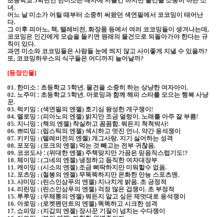
초등학교
학년인 한미소는 매사에 서툴긴 하지만 물건을 소중히 하는 소
5
녀
.
어느 날 미소가 어릴 때부터 소중히 써왔던 색연필에서 코코밍이 태어난
다
.
그 이후 피아노
책
텔레비전
화장품 등에서 여러 코코밍들이 생겨나는데
,
,
,
,
코코밍은 인간에게 모습을 들키면 원래의 물건으로 되돌아가야 한다는 규
칙이 있다
.
과연 미소와 코코밍들은 사람들 눈에 띄지 않고 사이좋게 지낼 수 있을까
?
또
코코밍하우스의 식구들은 어디까지 늘어날까
,
?
등장인물
[
]
한미소 :
초등학교
학년
물건을 소중히 하는 상냥한 여자아이
01.
5
.
.
노주미 :
초등학교
학년
아로밍과 함께 해피 스타를 모으는 행복 사냥
02.
5
.
꾼
.
럭키밍 :
색연필의 엔젤
호기심 왕성한 개구쟁이
03.
(
)
!
멜로밍 :
피아노의 엔젤
밝지만 조금 덜렁이
노래를 아주 잘 부름
04.
(
)
.
!
지니밍 :
책의 엔젤
착실하고 꼼꼼함
뭐든지 척척박사
05.
(
)
.
!
쁘띠밍 :
립스틱의 엔젤
섹시하고 멋진 언니
약간 응석쟁이
06.
(
)
.
키키밍
텔레비전의 엔젤
개그사랑
지기 싫어하는 성격
07.
:
(
)
.
포포밍
포크의 엔젤
먹는 것 빼고는 전부 귀찮음
08.
:
(
)
.
코코도사 :
위대한 엔젤
주책맞지만 가끔은 믿음직스럽기도
09.
(
)
!?
체이밍 :
그네의 엔젤
냉정하고 듬직한 여자대장부
10.
(
)
캐이밍
시소의 엔젤
조금 삐딱하지만 미워할수 없음
11.
:
(
)
.
포츠밍
철봉의 엔젤
무뚝뚝하지만 온화한 만능 스포츠맨
12.
:
(
)
.
샤미밍 :
린스인삼푸의 엔젤
지나치게 밝음
초 긍정적
13.
(
)
.
리린밍
린스인삼푸의 엔젤
걱정 많은 겁쟁이
초 부정적
14.
:
(
)
.
루루밍
우체통의 엔젤
뭐든지 알고 싶은 제멋대로 응석쟁이
15.
:
(
)
아로밍
로켓펜던트의 엔젤
똑똑하고 시크한 성격
16.
:
(
)
쇼피밍
지갑의 엔젤
장사꾼 기질이 넘치는 수다쟁이
17.
:
(
)