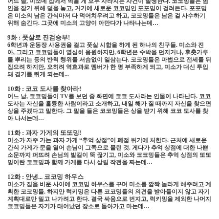
어느 날
,
미소네 집에서 먹을 게 모두 사라지는 사건이 발생한다
.
코코밍들은 범
인을 잡기 위해 덫을 놓고
,
거기에 새로운 코코밍인 포포밍이 걸려든다
.
포포밍
은 미소의 남은 간식마저 다 먹어치우려고 하고
,
코코밍들은 남은 걸 사수하기
위해 숨긴다
.
그곳에 미소의 고양이 아만다가 나타나는데
…
9
화 : 풋살로 진검승부
!
6
학년과 운동장 사용권을 걸고 풋살 시합을 하게 된 하나의 친구들
.
미소와 진
아
,
그리고 코코밍들이 열심히 응원하지만
, 6
학년은 수박을 던지거나
,
후춧가루
를 뿌리는 등의 반칙 행위를 서슴없이 일삼는다
.
코코밍들은 마법으로 전세를 뒤
집으려 하지만
,
오히려 역효과로 멤버가 한 명 부족하게 되고
,
미소가 대신 투입
돼 경기를 뛰게 되는데
...
10
화 : 코코 도사를 찾아라
!
어느 날
,
코코밍들이
TV
를 보던 중 화면에 코코 도사라는 인물이 나타난다
.
코코
도사는 자신을 훌륭한 사람이라고 소개하고
,
내일 해가 질 때까지 자신을 찾으면
상을 주겠다고 말한다
.
그 말을 들은 코코밍들은 상을 받기 위해 코코 도사를 찾
아 나서는데
…
11
화 : 과자 가게의 또또밍
!
미소가 자주 가는 과자 가게
“
추억 상점
”
이 폐점 위기에 처한다
.
근처에 새로운
간식 가게가 문을 열어 손님이 그쪽으로 몰린 것
.
게다가 추억 상점에 대한 나쁜
소문까지 퍼뜨려 손님의 발길이 뚝 끊기고
,
미소와 코코밍들은 추억 상점의 또또
밍이란 코코밍과 함께 가게를 다시 살릴 작전을 짜는데
…
12
화 : 안녕
...
코코밍 하우스
미소가 집을 비운 사이에 코코밍 하우스를 꾸며 미소를 깜짝 놀라게 해주려고 계
획한 코코밍들
.
하지만 럭키밍은 다른 코코밍들의 의견을 받아들이지 않고 자기
계획대로만 밀고 나가려고 한다
.
결국 싸움으로 번지고
,
럭키밍을 제외한 나머지
코코밍들은 자기가 태어났던 장소로 돌아가고 마는데
…