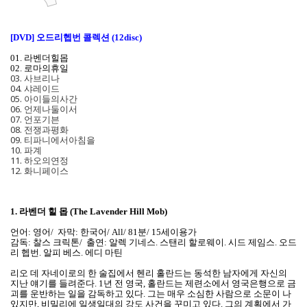
[DVD] 오드리헵번 콜렉션 (12disc)
01. 라벤더힐몹
02. 로마의휴일
03. 사브리나
04. 샤레이드
05. 아이들의사간
06. 언제나둘이서
07. 언포기븐
08. 전쟁과평화
09. 티파니에서아침을
10. 파계
11. 하오의연정
12. 화니페이스
1.
라벤더 힐 몹 (The Lavender Hill Mob)
언어: 영어/ 자막: 한국어/ All/ 81분/ 15세이용가
감독: 찰스 크릭톤/ 출연: 알렉 기네스. 스탠리 할로웨이. 시드 제임스. 오드
리 헵번. 알피 베스. 에디 마틴
리오 데 자네이로의 한 술집에서 헨리 홀란드는 동석한 남자에게 자신의
지난 얘기를 들려준다. 1년 전 영국, 홀란드는 제련소에서 영국은행으로 금
괴를 운반하는 일을 감독하고 있다. 그는 매우 소심한 사람으로 소문이 나
있지만, 비밀리에 일생일대의 강도 사건을 꾸미고 있다. 그의 계획에서 가