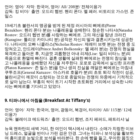
언어: 영어/ 자막: 한국어, 영어/ All/ 208분/ 전체이용가
감독: 킹 비더/ 출연: 오드리 헵번. 헨리 폰다. 멜 페러. 비토리오 가스먼. 존
밀스
19세기초 불란서의 맹공을 받게 된 제정 러시아의 삐에르(Pierre
Bezukhov: 헨리 폰다 분)는 나폴레옹을 숭배한다. 청순한 나타샤(Natasha
Rostov: 오드리 헵번 분)를 사랑하는 삐에르. 그의 재산을 탐낸 크라킨
(Kuragine: 툴리오 카미나티 분) 공작은 자신의 딸과 결혼시키는데 성공한
다. 나타샤의 오빠 니콜라스(Nicholas Rostov: 제레미 브렛 분)는 전쟁 중 도
망쳐오고, 안드레이(Prince Andrei Bolkonsky: 멜 페러 분)는 전쟁의 현실을
목격하고 돌아온 후, 지금껏 괴롭혔던 아내 리제(Lise: 밀리 비타느 분)의
죽음으로 환멸에 빠진다. 결혼 생활에 실패한 삐에르는 전쟁의 참상을 보
고 나폴레옹을 숭배했던 자신을 저주한다. 포로로 감옥에서 실신한 프라톤
(Platon Karatsev: 존 밀스 분)을 만나 생의 진실을 깨달은 삐에르는 마침내
쿠투조프(General Kutuzov: 아스카르 호몰카 분)의 초토 퇴각 작전이 성공,
불란서군이 깨끗이 소탕되는 것으로 종말되는 전쟁의 와중에서 기적적으
로 살아 남는다. 부흥의 싹이 트기 시작한 초토화된 거리에서 성숙한 나타
샤는 삐에르를 기다리고 있었다.
9.
티파니에서 아침을 (Breakfast At Tiffany's)
언어: 영어/ 자막: 한국어, 영어, 광동어, 북경어, 타이어/ All/ 115분/ 12세
이용가
감독: 블레이크 에드워즈/ 출연: 오드리 헵번, 조지 페퍼드, 패트리샤 닐
뉴욕 맨하탄의 새벽 거리, 한 여인이 택시에서 내린다. 소매가 치렁한 이브
닝 드레스, 얼굴을 반이나 가린 검은 안경. 그녀는 티파니 보석상을 활보하
며 흥미로운 눈빛으로 보석을 바라본다. 한 손에 빵을 들고, 우아한 몸짓으