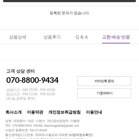
등록된 문의가 없습니다.
상품상세
상품후기
Q & A
교환·배송·반품
고객 상담 센터
070-8800-9434
카카오톡 문의
상담시간 : AM 10:00 - PM 05:00
1:1문의하기
점심시간 : PM 12:30 - PM 02:00
(토,일,공휴일 휴무)
회사소개
이용약관
개인정보취급방침
이용안내
상호: 대영팬더 대표: 나현서 개인정보담당자: 이봉희
TEL: 070-8800-9434 EMAIL:daeyoungpanda@gmail.com
사업자 등록번호: 592-27-00165
통신판매업신고번호: 제2020-서울송파-1930호
[사업자정보확인]