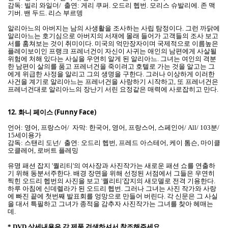
감독: 빌리 와일더/ 출연: 게리 쿠퍼. 오드리 헵번. 모리스 슈발리에. 존 맥
기버. 밴 두드. 리스 부르뎅
알리아느의 아버지는 남의 사생활을 조사하는 사립 탐정이다. 그런 까닭에
알리아느는 호기심으로 아버지의 서재에 몰래 들어가 고객들의 조사 보고
서를 훔쳐보는 것이 취미이다. 미국의 억만장자이며 국제적으로 이름높은
플레이보이인 프랭크 프레너건이 자신이 사귀는 애인의 남편에게 사살될
위험에 처해 있다는 사실을 우연히 알게 된 알리아느. 그녀는 여인의 격분
한 남편이 살의를 품고 프레너건을 죽이려고 호텔로 가는 것을 알고는 그
에게 위급한 사정을 알리고 그의 생명을 구한다. 그러나 이상하게 이러한
사건을 계기로 알리아느는 프레너건을 사랑하기 시작하고, 또 프레너건은
프레너건대로 알리아느의 장난기 서린 요정같은 매력에 사로잡히고 만다.
12.
화니 페이스 (Funny Face)
언어: 영어, 프랑스어/ 자막: 한국어, 영어, 프랑스어, 스페인어/ All/ 103분/
15세이용가
감독: 스탠리 도넌/ 출연: 오드리 헵번, 프레드 아스테어, 케이 톰슨, 마이클
오클레어, 로버트 플레밍
유명 패션 잡지 '퀄리티'의 여사장과 사진작가는 새로운 패션 쇼를 연출하
기 위해 동분서주한다. 배경 장면을 위해 선정된 서점에서 그들은 우연히
찍힌 오드리 헵번의 사진을 보고 '퀄리티'잡지의 새모델로 전격 기용한다.
하루 아침에 신데렐라가 된 오드리 헵번. 그러나 그녀는 사진 작가와 사랑
에 빠진 끝에 첫번째 발표회를 엉망으로 만들어 버린다. 각 신문은 그 사실
을 대서 특필하고 그녀가 종적을 감추자 사진작가는 그녀를 찾아 헤매는
데.
* DVD 상세내용은 각 제품 검색하셔서 참조해주세요.