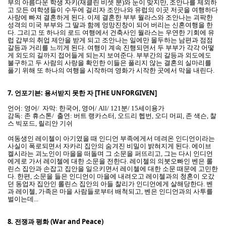
부의 아름다운 학생 자키(재클린 비셋 분)와 눈이 맞지만, 조안나를 제외하
고 모든 여학생들이 수두에 걸리자 조안나와 유럽의 이곳 저곳을 여행하다
사랑에 빠져 결혼하게 된다. 이제 결혼한 부부 월라스와 조안나는 괴팍한
성격의 미국 부부와 그 딸과 함께 엉망진창이 되어 버리는 신혼여행을 한
다. 그리고 또 하나의 로드 여행에서 건축사인 월라스는 우연한 기회에 유
럽 갑부의 취업 제안을 받게 되고 조안나는 일에만 몰두하는 남편과 점점
갈등과 거리를 느끼게 된다. 여행이 계속 진행되면서 두 부부가 각각 어떻
게 외도의 길까지 접어들게 되는지 보여준다. 부부간의 갈등과 외도에도
불구하고 두 사람의 사랑을 확인한 이들은 풀리지 않는 결혼의 실마리를
풀기 위해 또 하나의 여행을 시작하며 영화가 시작한 곳에서 막을 내린다.
7.
언포기븐: 용서받지 못한 자 [THE UNFORGIVEN]
언어: 영어/ 자막: 한국어, 영어/ All/ 121분/ 15세이용가
감독: 존 휴스톤/ 출연: 버트 랭카스터, 오드리 헵번, 오디 머피, 존 색슨, 찰
스 빅포드, 릴리안 기쉬
여동생인 레이첼이 아기였을 때 인디언 부족에게서 데려온 인디언이라는
사실이 폭로되면서 자카리 집안의 숨겨진 비밀이 밝혀지게 된다. 에이브
켈시라는 괴노인이 마을을 떠돌며 그 소문을 퍼뜨리고, 그는 다시 인디언
에게로 가서 레이첼에 대한 소문을 전한다. 레이첼의 의붓오빠인 벤은 롤
린스 집안과 손잡고 집안을 일으키면서 레이첼에 대한 소문 때문에 고민한
다. 한편, 소문을 들은 인디언이 마을에 내려오고 레이첼과의 청혼이 오갔
던 동업자 집안인 롤린스 집안의 아들 찰리가 인디언에게 살해당한다. 벤
과 레이첼, 가족은 마을 사람들로부터 배척되고, 벤은 인디언과의 사투를
벌이는데...
8.
전쟁과 평화 (War and Peace)