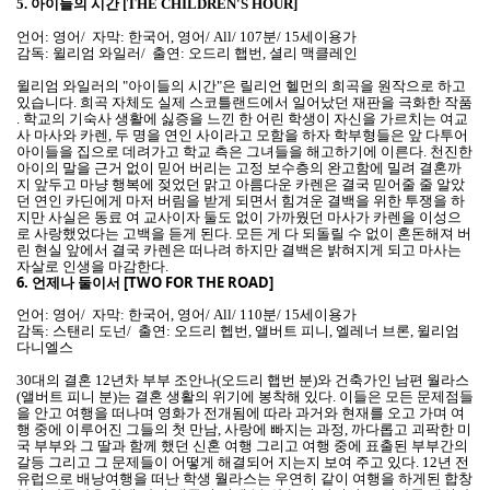
5.
아이들의 시간 [THE CHILDREN'S HOUR]
언어: 영어/ 자막: 한국어, 영어/ All/ 107분/ 15세이용가
감독: 윌리엄 와일러/ 출연: 오드리 햅번, 셜리 맥클레인
윌리엄 와일러의 "아이들의 시간"은 릴리언 헬먼의 희곡을 원작으로 하고
있습니다. 희곡 자체도 실제 스코틀랜드에서 일어났던 재판을 극화한 작품
. 학교의 기숙사 생활에 싫증을 느낀 한 어린 학생이 자신을 가르치는 여교
사 마사와 카렌, 두 명을 연인 사이라고 모함을 하자 학부형들은 앞 다투어
아이들을 집으로 데려가고 학교 측은 그녀들을 해고하기에 이른다. 천진한
아이의 말을 근거 없이 믿어 버리는 고정 보수층의 완고함에 밀려 결혼까
지 앞두고 마냥 행복에 젖었던 맑고 아름다운 카렌은 결국 믿어줄 줄 알았
던 연인 카딘에게 마저 버림을 받게 되면서 힘겨운 결백을 위한 투쟁을 하
지만 사실은 동료 여 교사이자 둘도 없이 가까웠던 마사가 카렌을 이성으
로 사랑했었다는 고백을 듣게 된다. 모든 게 다 되돌릴 수 없이 혼돈해져 버
린 현실 앞에서 결국 카렌은 떠나려 하지만 결백은 밝혀지게 되고 마사는
자살로 인생을 마감한다.
6.
언제나 둘이서 [TWO FOR THE ROAD]
언어: 영어/ 자막: 한국어, 영어/ All/ 110분/ 15세이용가
감독: 스탠리 도넌/ 출연: 오드리 헵번, 앨버트 피니, 엘레너 브론, 윌리엄
다니엘스
30대의 결혼 12년차 부부 조안나(오드리 햅번 분)와 건축가인 남편 월라스
(앨버트 피니 분)는 결혼 생활의 위기에 봉착해 있다. 이들은 모든 문제점들
을 안고 여행을 떠나며 영화가 전개됨에 따라 과거와 현재를 오고 가며 여
행 중에 이루어진 그들의 첫 만남, 사랑에 빠지는 과정, 까다롭고 괴팍한 미
국 부부와 그 딸과 함께 했던 신혼 여행 그리고 여행 중에 표출된 부부간의
갈등 그리고 그 문제들이 어떻게 해결되어 지는지 보여 주고 있다. 12년 전
유럽으로 배낭여행을 떠난 학생 월라스는 우연히 같이 여행을 하게된 합창