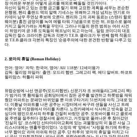
장 어려운 부분은 어떻게 금괴를 해외로 빼돌릴 것인가이다.
자신이 일하고 있는 은행 금고를 털기 위해 교묘한 계획을 세우는 온순한
은행원, 헨리 홀랜드 역의 알렉 기네스는 유쾌하고 개성 넘치는 연기로 아
카데미 남우 주연상 후보에 오른다. 헨리와 그의 괴짜 동료는 (스탠리 할로
웨이분) 훔친 금덩이를 녹여 에펠 타워 기념품으로 만든 뒤, 프랑스로 몰래
가지고 들어가려는 계획을 꾸민다. 그러나 이들의 완전 범죄는 여러 사건
이 뒤엉키며 곧 3류 도둑들의 해프닝이 되고 마는데... 일링 코미디의 대표
감독인 찰스 크라이튼 감독과 각본가 T.E.B. 클라크가 두 번째 협력 작품으
로 T.E.B.클라크 각본의 특징인 '순응주의에 대한 온건한 반항'을 다루고 있
다.
2.
로마의 휴일 (Roman Holiday)
언어: 영어/ 자막: 한국어. 영어/ All/ 118분/ 12세이용가
감독: 윌리엄 와일러/ 출연: 오드리 헵번. 그레고리 펙. 에디 알버트. 하코트
윌리암스. 하틀리 파워
유럽순방에 나선 앤공주(오드리헵번). 신문기자 조 브래들리(그레고리 펙)
가 밤거리 옛 황제들의 공회당터에서 잠든 공주를 발견하고 하룻밤을 재워
줬던 아파트는 문패만 바뀌었을 뿐 마르구타거리 51번지에 아직 그대로 있
다. 이튿날 아파트를 나온 공주는 시장터에서 싸구려 샌들을 사신고 트레
비분수 옆 미장원에서 머리를 자른다. 노천카페에서 식사하고 빗속을 걷고
싶다며 평민으로서의 하루를 간절히 바랐던 공주. 오토바이를 타고 콜로세
움 주변을 질주하다 경찰서에 끌려가고, 거짓말로 풀려나온 후 찾아갔던
'진실의 입'. 코스메딘 산타마리아교회에 있는 괴물형상의 이 돌은 사실 그
리스시대에는 맨홀뚜껑이었다. '소망의 벽' 앞에서 "사랑을 하기에 하루는
너무 짧아요' 라며 아쉬워 하던 공주. 단 하루의 '로마의 휴일'을 마치고 다
시 공식 기자회견장에 나타난 공주. 유럽순방중 어느 도시가 가장 인상적