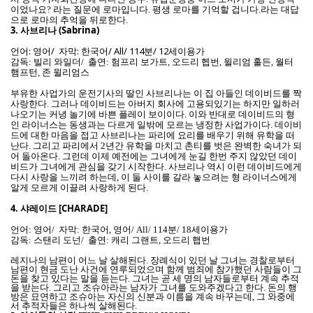
이었나요? 라는 질문에 로마입니다. 평생 로마를 기억할 겁니다.라는 대답
으로 로마의 추억을 뒤로한다.
3.
사브리나 (Sabrina)
언어: 영어/ 자막: 한국어/ All/ 114분/ 12세이용가
감독: 빌리 와일더/ 출연: 험프리 보가트, 오드리 헵번, 윌리엄 홀든, 월터
햄프턴, 존 윌리엄스
부유한 사업가의 운전기사의 딸인 사브리나는 이 집 아들인 데이비드를 짝
사랑한다. 그러나 데이비드는 아버지 회사에 고용되있기는 하지만 일하러
나오기는 커녕 놀기에 바쁜 플레이 보이이다. 이와 반대로 데이비드의 형
인 라이너스는 동생과는 다르게 일밖에 모르는 냉정한 사업가이다. 데이비
드에 대한 마음을 접고 사브리나는 파리에 요리를 배우기 위해 유학을 떠
난다. 그리고 파리에서 2년간 유학을 마치고 촌티를 벗은 완벽한 숙녀가 되
어 돌아온다. 그런데 이제 예전에는 그녀에게 눈길 한번 주지 않았던 데이
비드가 그녀에게 관심을 갖기 시작한다. 사브리나 역시 이런 데이비드에게
다시 사랑을 느끼려 하는데, 이 둘 사이를 갈라 놓으려는 형 라이너스에게
알게 모르게 이끌려 사랑하게 된다.
4.
샤레이드 [CHARADE]
언어: 영어/ 자막: 한국어, 영어/ All/ 114분/ 18세이용가
감독: 스탠리 도넌/ 출연: 캐리 그랜트, 오드리 햅번
레지나의 남편이 어느 날 살해된다. 장례식이 있던 날 그녀는 경찰로부터
남편이 현금 도난 사건에 연루되었으며 함께 범죄에 참가했던 사람들이 그
돈을 찾고 있다는 말을 듣는다. 그녀는 곧 세 명의 남자들로부터 계속 추적
을 받는다. 그리고 조슈아라는 남자가 그녀를 도와주겠다고 한다. 돈의 행
방은 묘연하고 조슈아는 자신의 신분과 이름을 계속 바꾸는데, 그 와중에
서 추적자들은 하나씩 살해된다.