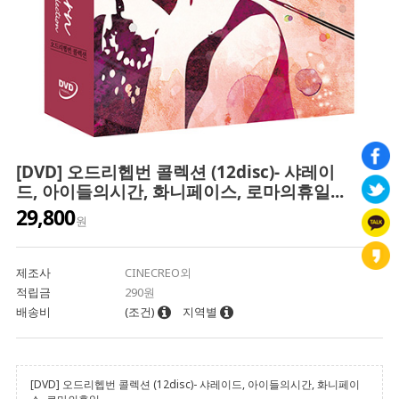
[DVD] 오드리헵번 콜렉션 (12disc)- 샤레이
드, 아이들의시간, 화니페이스, 로마의휴일...
29,800
원
제조사
CINECREO외
적립금
290원
배송비
(조건)
지역별
[DVD] 오드리헵번 콜렉션 (12disc)- 샤레이드, 아이들의시간, 화니페이