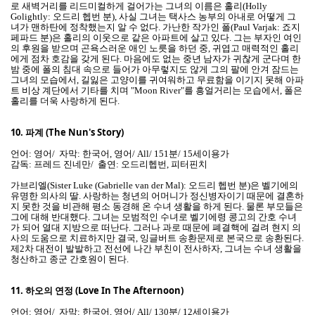
로 새벽거리를 리드미컬하게 걸어가는 그녀의 이름은 홀리(Holly
Golightly: 오드리 헵번 분), 사실 그녀는 택사스 농부의 아내로 어떻게 그
녀가 맨하탄에 정착했는지 알 수 없다. 가난한 작가인 폴(Paul Varjak: 죠지
페파드 분)은 홀리의 이웃으로 같은 아파트에 살고 있다. 그는 부자인 여인
의 후원을 받으며 곤욕스러운 애인 노릇을 하던 중, 귀엽고 매력적인 홀리
에게 점차 호감을 갖게 된다. 마음에도 없는 중년 남자가 귀찮게 군다며 한
밤 중에 폴의 침대 속으로 들어가 아무렇지도 않게 그의 팔에 안겨 잠드는
그녀의 모습에서, 길잃은 고양이를 귀여워하고 무료함을 이기지 못해 아파
트 비상 계단에서 기타를 치며 "Moon River"를 흥얼거리는 모습에서, 폴은
홀리를 더욱 사랑하게 된다.
10.
파계 (The Nun's Story)
언어: 영어/ 자막: 한국어, 영어/ All/ 151분/ 15세이용가
감독: 프레드 진네만/ 출연: 오드리헵번, 피터핀치
가브리엘(Sister Luke (Gabrielle van der Mal): 오드리 헵번 분)은 벨기에의
유명한 의사의 딸. 사랑하는 청년의 어머니가 정신병자이기 때문에 결혼하
지 못한 것을 비관해 평소 동경해 온 수녀 생활을 하게 된다. 물론 부모들은
그에 대해 반대했다. 그녀는 모범적인 수녀로 벨기에령 콩고의 간호 수녀
가 되어 열대 지방으로 떠난다. 그러나 과로 때문에 폐결핵에 걸려 현지 의
사의 도움으로 치료하지만 결국, 잉글버트 송환문제로 본국으로 송환된다.
제2차 대전이 발발하고 전선에 나간 부친이 전사하자, 그녀는 수녀 생활을
청산하고 종군 간호원이 된다.
11.
하오의 연정 (Love In The Afternoon)
언어: 영어/ 자막: 한국어, 영어/ All/ 130분/ 12세이용가