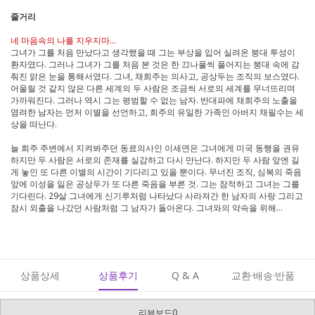
줄거리
네 마음속의 나를 지우지마...
그녀가 그를 처음 만났다고 생각했을 때 그는 부상을 입어 실려온 붕대 투성이
환자였다. 그러나 그녀가 그를 처음 본 것은 한 끄나풀씩 풀어지는 붕대 속에 감
춰진 맑은 눈을 통해서였다. 그녀, 채희주는 의사고, 공상두는 조직의 보스였다.
어울릴 것 같지 않은 다른 세계의 두 사람은 조금씩 서로의 세계를 무너뜨리며
가까워진다. 그러나 역시 그는 평범할 수 없는 남자. 반대파에 채희주의 노출을
염려한 남자는 먼저 이별을 선언하고, 희주의 유일한 가족인 아버지 채필수는 세
상을 떠난다.
늘 희주 주변에서 지켜봐주던 동료의사인 이세연은 그녀에게 미국 동행을 권유
하지만 두 사람은 서로의 존재를 실감하고 다시 만난다. 하지만 두 사람 앞엔 길
게 놓인 또 다른 이별의 시간이 기다리고 있을 뿐이다. 무너진 조직, 심복의 죽음
앞에 이성을 잃은 공상두가 또 다른 죽음을 부른 것. 그는 잠적하고 그녀는 그를
기다린다. 29살 그녀에게 신기루처럼 나타났다 사라져간 한 남자의 사랑 그리고
잠시 외출을 나갔던 사람처럼 그 남자가 돌아온다. 그녀와의 약속을 위해...
상품상세
상품후기
Q & A
교환·배송·반품
리뷰보드0