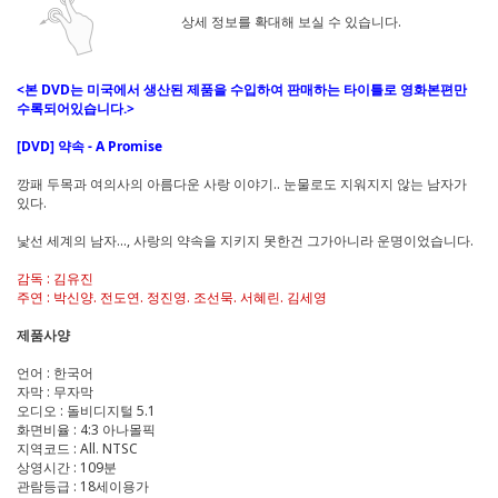
상세 정보를 확대해 보실 수 있습니다.
<본 DVD는 미국에서 생산된 제품을 수입하여 판매하는 타이틀로 영화본편만
수록되어있습니다.>
[DVD] 약속 - A Promise
깡패 두목과 여의사의 아름다운 사랑 이야기.. 눈물로도 지워지지 않는 남자가
있다.
낯선 세계의 남자..., 사랑의 약속을 지키지 못한건 그가아니라 운명이었습니다.
감독 : 김유진
주연 : 박신양. 전도연. 정진영. 조선묵. 서혜린. 김세영
제품사양
언어 : 한국어
자막 : 무자막
오디오 : 돌비디지털 5.1
화면비율 : 4:3 아나몰픽
지역코드 : All. NTSC
상영시간 : 109분
관람등급 : 18세이용가