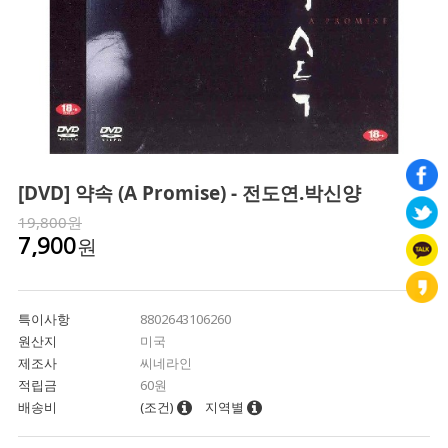
[DVD] 약속 (A Promise) - 전도연.박신양
19,800원
원
7,900
특이사항
8802643106260
원산지
미국
제조사
씨네라인
적립금
60원
배송비
(조건)
지역별