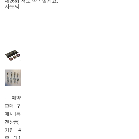
제26화 저도 약속할게요,
사토씨
- 예약
판매 구
매시
[특
전상품]
키링 4
종 (1:1