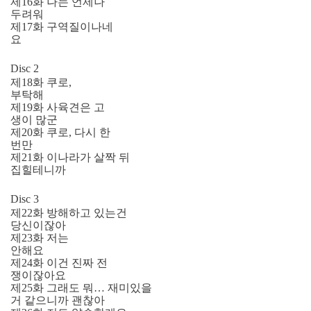
제16화 나는 언제나
두려워
제17화 구역질이나네
요
Disc 2
제18화 쿠로,
부탁해
제19화 사육견은 고
생이 많군
제20화 쿠로, 다시 한
번만
제21화 이나라가 살짝 뒤
집힐테니까
Disc 3
제22화 방해하고 있는건
당신이잖아
제23화 저는
안해요
제24화 이건 진짜 전
쟁이잖아요
제25화 그래도 뭐… 재미있을
거 같으니까 괜찮아