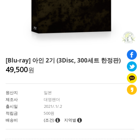
[Blu-ray] 아인 2기 (3Disc, 300세트 한정판)
원
49,500
원산지
일본
제조사
대영팬더
출시일
2021/.1/.2
적립금
500원
배송비
(조건)
지역별