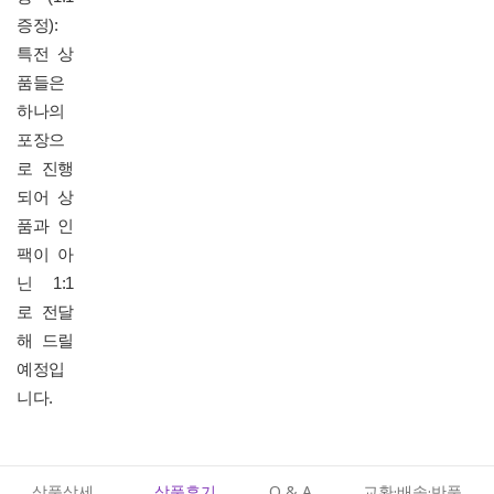
증정):
특전 상
품들은
하나의
포장으
로 진행
되어 상
품과 인
팩이 아
닌 1:1
로 전달
해 드릴
예정입
니다.
상품상세
상품후기
Q & A
교환·배송·반품