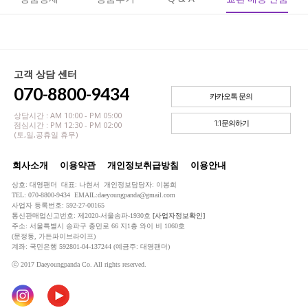
고객 상담 센터
070-8800-9434
카카오톡 문의
상담시간 : AM 10:00 - PM 05:00
1:1문의하기
점심시간 : PM 12:30 - PM 02:00
(토,일,공휴일 휴무)
회사소개
이용약관
개인정보취급방침
이용안내
상호: 대영팬더 대표: 나현서 개인정보담당자: 이봉희
TEL: 070-8800-9434 EMAIL:daeyoungpanda@gmail.com
사업자 등록번호: 592-27-00165
통신판매업신고번호: 제2020-서울송파-1930호
[사업자정보확인]
주소: 서울특별시 송파구 충민로 66 지1층 와이 비 1060호
(문정동, 가든파이브라이프)
계좌: 국민은행 592801-04-137244 (예금주: 대영팬더)
ⓒ 2017 Daeyoungpanda Co. All rights reserved.