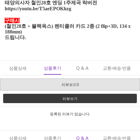
태양의사자 철인28호 엔딩 1주제곡 락버전
https://youtu.be/T5aeEPOKhzg
구매시
(철인28호 + 블랙옥스) 렌티큘러 카드 2종 (2 flip+3D, 134 x
188mm)
드립니다.
상품상세
상품후기
Q & A
교환·배송·반품
리뷰보드0
리뷰쓰기
등록된 리뷰가 없습니다.
상품상세
상품후기
Q & A
교환·배송·반품