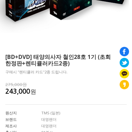
[BD+DVD] 태양의사자 철인28호 1기 (초회
한정판+렌티큘러카드2종)
구매시 "렌티큘러 카드"2종 드립니다.
275,000원
원
243,000
원산지
TMS (일본)
브랜드
대영팬더
제조사
대영팬더