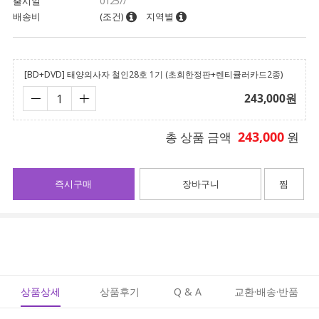
출시일
0125//
배송비
(조건)
지역별
[BD+DVD] 태양의사자 철인28호 1기 (초회한정판+렌티큘러카드2종)
243,000
원
243,000
총 상품 금액
원
즉시구매
장바구니
찜
상품상세
상품후기
Q & A
교환·배송·반품