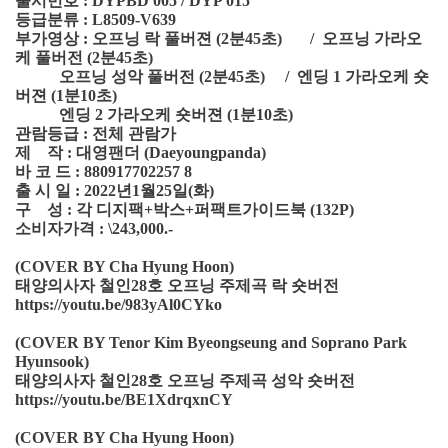
출시번호 : DYPBD 005 / DYP 015
등급분류 : L8509-V639
부가영상 : 오프닝 락 풀버젼 (2분45초) / 오프닝 가라오
케 풀버전 (2분45초)
오프닝 성악 풀버전 (2분45초) / 엔딩 1 가라오케 숏
버젼 (1분10초)
엔딩 2 가라오케 숏버젼 (1분10초)
관람등급 : 전체 관람가
제 작 : 대영팬더 (Daeyoungpanda)
바 코 드 : 880917702257 8
출 시 일 : 2022년1월25일(화)
구 성 : 각 디지팩+박스+퍼팩트가이드북 (132P)
소비자가격 : \243,000.-
(COVER BY Cha Hyung Hoon)
태양의사자 철인28호 오프닝 주제곡 락 숏버전
https://youtu.be/983yAl0CYko
(COVER BY Tenor Kim Byeongseung and Soprano Park
Hyunsook)
태양의사자 철인28호 오프닝 주제곡 성악 숏버전
https://youtu.be/BE1XdrqxnCY
(COVER BY Cha Hyung Hoon)