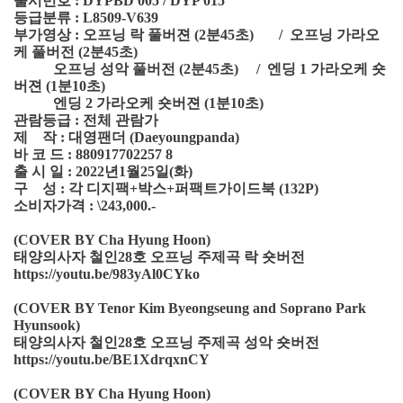
출시번호 : DYPBD 005 / DYP 015
등급분류 : L8509-V639
부가영상 : 오프닝 락 풀버젼 (2분45초) / 오프닝 가라오
케 풀버전 (2분45초)
오프닝 성악 풀버전 (2분45초) / 엔딩 1 가라오케 숏
버젼 (1분10초)
엔딩 2 가라오케 숏버젼 (1분10초)
관람등급 : 전체 관람가
제 작 : 대영팬더 (Daeyoungpanda)
바 코 드 : 880917702257 8
출 시 일 : 2022년1월25일(화)
구 성 : 각 디지팩+박스+퍼팩트가이드북 (132P)
소비자가격 : \243,000.-
(COVER BY Cha Hyung Hoon)
태양의사자 철인28호 오프닝 주제곡 락 숏버전
https://youtu.be/983yAl0CYko
(COVER BY Tenor Kim Byeongseung and Soprano Park
Hyunsook)
태양의사자 철인28호 오프닝 주제곡 성악 숏버전
https://youtu.be/BE1XdrqxnCY
(COVER BY Cha Hyung Hoon)