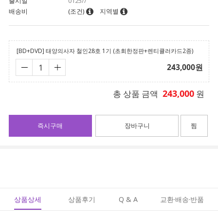
출시일
0125//
배송비
(조건)
지역별
[BD+DVD] 태양의사자 철인28호 1기 (초회한정판+렌티큘러카드2종)
243,000
원
243,000
총 상품 금액
원
즉시구매
장바구니
찜
상품상세
상품후기
Q & A
교환·배송·반품