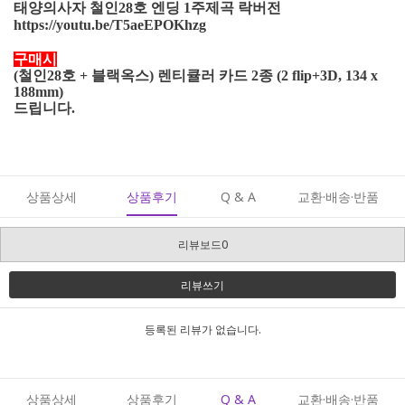
태양의사자 철인28호 엔딩 1주제곡 락버전
https://youtu.be/T5aeEPOKhzg
구매시
(철인28호 + 블랙옥스) 렌티큘러 카드 2종 (2 flip+3D, 134 x
188mm)
드립니다.
상품상세
상품후기
Q & A
교환·배송·반품
리뷰보드0
리뷰쓰기
등록된 리뷰가 없습니다.
상품상세
상품후기
Q & A
교환·배송·반품