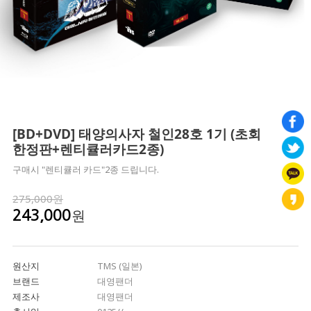
[BD+DVD] 태양의사자 철인28호 1기 (초회
한정판+렌티큘러카드2종)
구매시 "렌티큘러 카드"2종 드립니다.
275,000원
원
243,000
원산지
TMS (일본)
브랜드
대영팬더
제조사
대영팬더