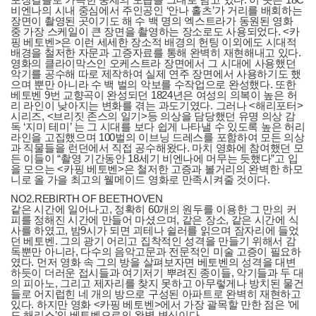
비엔나의 시내 중심에서 주인공인 ‘안나 홀츠’가 거리를 배회하는
장면이 촬영된 곳이기도 해 수 백 명의 엑스트라가 동원된 영화
중 가장 스케일이 큰 장면을 촬영하는 장소로도 사용되었다. <카
핑 베토벤>은 이런 세세한 장소적 배경의 헌팅 이외에도 시대적
배경을 철저한 자문과 고증자료를 통해 완벽히 재현해내고 있다.
영화의 클라이막스인 오케스트라 장면에서 그 시대에 사용했던
악기를 공수해 따로 제작하여 실제 연주 장면에서 사용하기도 했
으며 뿐만 아니라 수 백 벌의 악보를 수작업으로 완성했다. 또한
베토벤 9번 교향곡이 완성되던 1824년은 여성의 의복이 높은 허
리 라인이 낮아지는 변화를 겪는 과도기였다. 그러나 <해리포터>
시리즈, <브리짓 존스의 일기>등 의상을 담당했던 유명 의상 감
독 ‘지미 테미’ 는 그 시대를 보다 쉽게 나타낼 수 있도록 높은 허리
라인을 고집했으며 100벌의 이브닝 드레스를 포함하여 모든 의상
과 직물들을 런던에서 직접 공수해왔다. 마치 영화에 참여했던 모
든 이들이 “촬영 기간동안 18세기 비엔나에 머무는 듯했다”고 입
을 모으는 <카핑 베토벤>은 철저한 고증과 볼거리의 완벽한 하모
니로 올 가을 최고의 웰메이드 영화로 만족시켜줄 것이다.
NO2.REBIRTH OF BEETHOVEN
같은 시간에 일어나고, 정확히 60개의 원두를 이용한 그 만의 커
피를 정해진 시간에 만들어 마셨으며, 같은 장소, 같은 시간에 식
사를 하였고, 밤9시가 되면 괴테나 쉴러를 읽으며 잠자리에 들었
던 베토벤. 그의 광기 어리고 집착적인 성격을 만들기 위해서 감
독뿐만 아니라, 다수의 음악고문과 전문적인 미술 고증이 필요하
였다. 먼저 영화 속 그의 방을 살펴보자면 베토벤의 성격을 대변
하듯이 더러운 접시들과 여기저기 뿌려진 종이들, 악기들과 두 대
의 피아노, 그리고 제자리를 찾지 못하고 아무렇게나 방치된 물건
들로 어지럽힌 네 개의 방으로 구성된 아파트로 완벽히 재현하고
있다. 하지만 영화 <카핑 베토벤>에서 가장 괄목할 만한 점은 ‘에
드 해리스’의 베토벤으로의 완벽 변신이다.