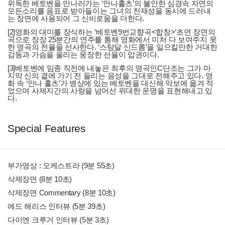
위독한 베토벤을 만나러가는 ‘안나홀츠’의 불안한 심경속 자연의
모든소리를 음표로 받아들이는 그녀의 천재성을 동시에 드러내
는 장면에 사용되어 그 신비로움을 더한다.
[2]영화의 대미를 장식하는 ‘베토벤9번교향곡<합창>’초연 장면의
곡으로 장장 25분간의 연주를 통해 영화에서 미처 다 보여주지 못
한 명곡의 전율을 선사한다. ‘스탕달 신드롬’을 일으킬만한 거대한
감동과 가슴을 울리는 웅장한 선율이 압권이다.
[3]베토벤에 임종 직전에 내놓은 최후의 명곡인C단조는 그가 마
지막 신의 곁에 가기 전 들리는 음성을 그대로 전해주고 있다. 영
화 속 ‘안나 홀츠’가 병상에 있는 베토벤을 대신해 악보에 옮겨 적
었으며 사제지간의 사랑을 넘어선 위대한 운명을 표현해내고 있
다.
Special Features
부가영상 : 오케스트라 (9분 55초)
삭제장면 (8분 10초)
삭제장면 Commentary (8분 10초)
에드 해리스 인터뷰 (5분 39초)
다이엔 크루거 인터뷰 (5분 3초)