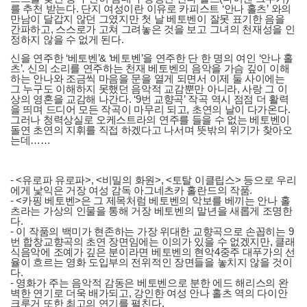
를 추천 받는다. 단지 여성이란 이유로 카피스트 ‘안나 홀츠’ 와의
만남이 달갑지 않던 그였지만 첫 날 베토벤이 잘못 표기한 음을
간파하고, 스스로가 고쳐 그려놓은 것을 보고 그녀의 천재성을 인
정하지 않을 수 없게 된다.
신을 연주한 ‘베토벤’& ‘베토벤’을 연주한 단 한 명의 여인 ‘안나 홀
츠’. 신의 소리를 연주하는 천재 베토벤의 음악을 가슴 깊이 이해
하는 안나와 조금씩 마음을 문을 열게 되면서 이제 둘 사이에는
그 누구도 이해하지 못했던 음악적 교감뿐만 아니라, 사랑 그 이
상의 영혼을 교감해 나간다. ‘9번 교향곡’ 작곡 역시 점점 더 활력
을 띄며 드디어 모든 작곡이 마무리 되고, 초연의 날이 다가온다.
그러나 청력상실로 오케스트라의 연주를 들을 수 없는 베토벤이
돌연 초연의 지휘를 직접 하겠다고 나서며 뜻밖의 위기가 찾아오
는데……
- <유로파 유로파>, <비밀의 화원>, <토탈 이클립스> 등으로 우리
에게 낯익은 거장 여성 감독 아그네츠카 홀란드의 작품.
- <카핑 베토벤>은 그 제목처럼 베토벤의 악보를 베끼는 안나 홀
츠라는 가상의 인물을 통해 거장 베토벤의 말년을 새롭게 조명한
다.
- 이 작품의 백미가 현존하는 가장 위대한 교향곡으로 손꼽히는 9
번 합창교향곡의 초연 장면임에는 이의가 있을 수 없겠지만, 클래
식음악에 조예가 깊은 분이라면 베토벤의 현악4중주 대푸가의 선
율이 흐르는 영화 도입부의 전위적인 장면들을 놓치지 않을 것이
다.
- 영화가 주는 음악적 감동은 베토벤으로 분한 에드 해리스의 완
벽한 연기로 더욱 배가되고, 강인한 여성 안나 홀츠 역의 다이안
크루거 또한 최고의 연기를 펼친다.