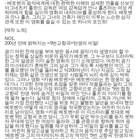
- 베토벤의 음악세계에 대한 완벽한 이해와 섬세한 연출을 선보인
아그네츠카 홀란드 감독은 여성 감독답게 안나 홀츠라는 여성 캐
릭터에게 힘을 실으며 영화의 내러티브를 풍성하게 한다. 베토벤
과 안나 홀츠, 그리고 그녀의 건축가 애인이 이루는 느슨한 삼각
관계 또한 이 영화를 즐길 수 있는 또 하나의 포인트!
[제작 노트]
NO1.
200년 만에 밝혀지는 <9번교향곡>탄생의 비밀!
광기 어린 천재성을 부여 받은 동시에 음악가의 생명이라 할 수
있는 청력을 상실한 비운의 음악가 베토벤. 그 누구보다 드라마틱
한 그의 일생은 이미 숱한 영화의 인기 소재였었다. 여전히 광기
와 미스테리가 혼재한 그의 삶과 그가 죽도록 사랑했던 여인, 그
를 흠모했던 여인을 둘러싸고 약200여년이 지난 지금도 그의 삶
자체는 영화 같은 인생으로 많은 사람들의 뇌리 속에 깊이 박혀
있다. 그러나 영화 <카핑 베토벤>은 베토벤이라는 한 영웅의 일
대기나 기괴한 천재성에 초점을 맞춘 여타 작품들과는 달리 그의
마지막이자 역사상 가장 위대한 교향곡으로 손꼽히는 ‘9번 합창
교향곡’ 탄생 뒤에 숨겨진 비밀의 여인 ‘안나 홀츠’의 이야기를 함
께 펼쳐 놓는다. 실제로 청각 장애에 시달리며, 고독과 가난에 찌
들어 가장 찬란했던 시간을 뒤로 하고 불행한 말년을 보내야 했던
베토벤이 어떻게 세기의 명곡을 작곡했었는지는 여전히 미스터
리로 남아있다. 영화 <카핑 베토벤>은 이 미스터리를 토대로 베
토벤 9번 교향곡 초연 당시, 그가 우뢰 같은 박수소리를 듣지 못하
자 무대에 있던 한 여성이 올라와 그를 관중으로 향하게 하여 응
답을 하게 했다는 일화를 재구성하여 그 비밀의 열쇠를 풀고 있
다. 여전히 동양고금을 망라하고 최고의 음악가로 추앙 받고 있는
‘베토벤’과 그의 마지막이자 최고의 역작인 ‘9번 교향곡’ 탄생의 비