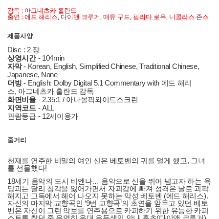
감독 : 아그네츠카 홀란드
출연 : 에드 해리스, 다이앤 크루거, 매튜 구드, 필리다 로우, 니콜라스 존스
제품사양
Disc : 2 장
상영시간
- 104min
자막
- Korean, English, Simplified Chinese, Traditional Chinese,
Japanese, None
더빙
- English: Dolby Digital 5.1 Commentary with 에드 해리
스, 아그네츠카 홀란드 감독
화면비율
- 2.35:1 / 아나몰픽와이드스크린
지역코드
- ALL
관람등급 - 12세이용가
줄거리
천재를 연주한 비밀의 여인 신은 베토벤의 귀를 멀게 했고, 그녀
를 선물했다!
18세기 음악의 도시 비엔나… 음악으로 신을 뛰어 넘고자 하는 욕
망과는 달리 청각을 잃어가면서 자괴감에 빠져 성격은 날로 괴팍
해지고 고독에서 헤어 나오지 못하는 악성 베토벤 (에드 해리스).
자신의 마지막 교향곡인 ‘9번 교향곡’의 초연을 앞두고 있던 베토
벤은 자신이 그린 악보를 연주용으로 카피하기 위한 유능한 카피
스트를 찾던 중 우연히 음대 우등생인 안나 홀츠(다이앤 크루거)