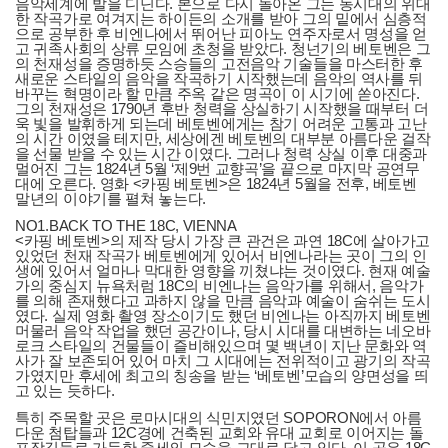
음악세계에 발을 디딘다. 본으로 다시 돌아온 그는 동시대의 위대
한 작곡가로 여겨지는 하이든의 소개를 받아 그의 밑에서 심층적
으로 공부한 후 비엔나에서 뛰어난 피아노 연주자로서 명성을 얻
고 귀족사회의 상류 모임에 초청을 받았다. 청넌기의 베토벤은 그
의 천재성을 증명하듯 스승들의 고전음악 기술들을 마스터한 후
새로운 스타일의 음악을 작곡하기 시작했는데 음악의 역사를 뒤
바꾸는 혁명이라 할 만큼 주옥 같은 명곡이 이 시기에 쏟아진다.
그의 천재성은 1790년 후반 청력을 상실하기 시작했을 때부터 더
욱 빛을 발휘하게 되는데 베토벤에게는 참기 어려운 고통과 고난
의 시간 이였을 테지만, 세상에겐 베토벤의 대부분 아름다운 걸작
을 선물 받을 수 있는 시간 이였다. 그러나 청력 상실 이후 대중과
멀어진 그는 1824년 5월 ‘제9번 교향곡’을 끝으로 마지막 공연무
대에 오른다. 영화 <카핑 베토벤>은 1824년 5월을 전후, 베토벤
말년의 이야기를 펼쳐 놓는다.
NO1.BACK TO THE 18C, VIENNA
<카핑 베토벤>의 제작 당시 가장 큰 관건은 과연 18C에 살아가고
있었던 천재 작곡가 베토벤에게 있어서 비엔나라는 곳이 그의 인
생에 있어서 얼마나 막대한 영향을 끼쳤냐는 것이였다. 현재 예술
가의 중심지 뉴욕처럼 18C의 비엔나는 음악가를 위해서, 음악가
를 의해 존재했다고 과하지 않을 만큼 음악과 예술이 숨쉬는 도시
였다. 실제 영화 촬영 장소이기도 했던 비엔나는 아직까지 베토벤
머물러 음악 작업을 했던 공간이나, 당시 시대를 대변하는 네오바
로크 스타일의 건물들이 즐비해있으며 몇 백년이 지난 문화와 역
사가 잘 보존되어 있어 마치 그 시대에는 전위적이고 광기의 작곡
가였지만 후세에 최고의 칭송을 받는 ‘베토벤’모습의 양면성을 띄
고 있는 듯하다.
특히 주목할 곳은 로마시대의 식민지였던 SOPORON에서 아름
다운 첨탑들과 12C경에 건축된 교회와 유대 교회로 이어지는 돌
포장길들로 가득한 중세의 모습을 그대로 담고 있다. 이 곳은 18C