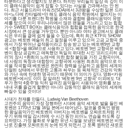
타분하다고 생각할지도 모른다. 하지만 우리들의 일상 속 깊이 이
미 클래식음악이 쉽게 잡힐 수 있다는 사실을 간과해서는 안 된
다. 최근 서울드라마 어워즈(SDA)에서 3관왕을 수상한 일본 드라
마<노다메 칸타빌레>만 해도 클래식 음악 학원에서 벌어지는 이
야기를 다룬 트렌디한 학원물 소재와 결합해 클래식음악이 유명
세를 탔으며 이미 우리나라에서 많은 팬들을 거느리고 있는 힙합
가수 SWEET BOX는 클래식음악과 힙합을 접목한 음악으로 한국
시장에서 큰 성공을 거두었다. 뿐만 아니라 여타 광고에서도 클래
식은 우리들 곁에 쉽게 들을 수 있는데, 특히 최근 KTF의 SHOW
광고는 베토벤 예술의 최고 절정을 이루고 있으며 고금 교향곡 중
에서 가장 뛰어난 걸작품이라고 칭송 받고 있는 베토벤9번 교향
곡 <합창>을 BGM으로 사용하고 있다. 베토벤 9번 교향곡은 베토
벤이 항상 공감하고 애독했던 독일의 위대한 시인 ‘프리드리히 쉴
러’의 장시 <환희의 노래>에 의한 합창 붙임을 가진 교향곡이며,
네 사람의 독창과 대합창이 교향곡에 사용된 최초의 음악으로 이
곡을 작곡할 때 베토벤은 완전히 청력을 상실하고 음향의 세계와
단절된 상태에서 무한한 고통과 싸우는 등 육체적인 건강의 악화
와 가난 속에 탄생한 명곡이기 때문에 더 의미가 깊다. 영화<카핑
베토벤>에서도 이미 잘 알려진 ‘베토벤 9번 교향곡’ 이외에도 ‘대
푸가 현악 4중주’등 익히 알려진 음악들이 사용되어 영화를 보는
내내 귀를 즐겁게 할뿐만 아니라 감동적인 클래식 음악의 세계에
빠질수 있을 것이다!
시대가 천재를 만들다._Ludwig Van Beethoven
고전주의 음악이 가장 성행하던 시대에 음악 세계로 발을 들인 베
토벤은 1770년 12월 16일 본에서 태어났다. 알코올 중독인 평범
한 왕실음악가인 베토벤의 아버지는 베토벤을 모짜르트처럼 키
우기 위해 매일 감시하에 수 시간 동안 피아노 연습을 하도록 강
요하였다. 가정 불화로 우울한 유년 시절을 보냈던 베토벤은 비엔
나로 진출해 모짜르트의 눈에 띄게 되면서 그 토록 원하던 새로운