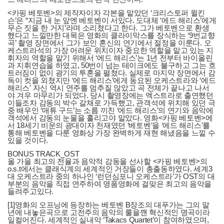
<카핑 베토벤>의 제작자이자 각본을 맡았던 ‘크리스토퍼 윌킨
슨’은 “지금 내 눈 앞엔 베토벤이 서있다. 도대체 ‘에드 해리스’에게
무슨 짓을 한 거지’라며 소리쳤다고 한다. 그가 베토벤으로 환생
했다고 느낄만한 대목은 영화의 클라이막스를 장식하는 ‘9번교향
곡’ 촬영 장면에서 그가 보인 혼신의 연기에서 절정을 이룬다. 오
케스트라석의 가장 어려운 위치이자 중요한 역할을 맡고 있는 지
휘자의 역할을 맡기 위해서 ‘에드 해리스’는 1년 전부터 바이올린
과 지휘연습을 하였고, 50번이 넘는 테이크에도 불구하고 그는 흐
트러짐이 없이 광기의 투혼을 펼쳤다. 실제로 마지막 장면에서 감
독이 컷을 외쳤지만 ‘에드 해리스’에게 동요된 오케스트라와 ‘에드
해리스’ 자신 역시 연주를 멈추질 않았고 곡 전체가 끝나고 나서
야 겨우 마무리가 되었다. 당시 촬영장에는 엑스트라로 출연했던
이들조차 감동의 박수 갈채로 가득했고, 관객석에 위치해 있던 극
중 배우인 ‘매튜 구드’는 소름 끼친 ‘에드 해리스’의 연기와 음악에
객석에서 감동의 눈물을 흘리고야 말았다. 영화<카핑 베토벤>에
서 18세기 비운의 광대이자 천재였던 ‘베토벤’을 ‘에드 해리스’를
통해 베토벤을 다룬 영화상 가장 완벽하게 재현 해냈음을 느낄 수
있을 것이다.
BONUS TRACK_OST
올 가을 최고의 전율과 음악적 감동을 선사할 <카핑 베토벤>의
o.s.t에서는 클래식계의 세계적인 거장들이 총출동하였다. 세계3
대 오케스트라 중의 하나인 ‘런던심포니 오케스트라’가 OST의 대
부분의 음악을 직접 연주하여 명품영화에 걸맞은 최고의 음악을
들려주고있다.
[1]영화의 오프닝에 등장하는 베토벤 B장조의 대푸가는 그의 말
년에 내놓은곡으로 고전주의 음악의 룰을깬 혁신적인 명곡이라
일컬어진다. 세계적인 실내악 ‘Takacs Quartet’이 참여하였으며,