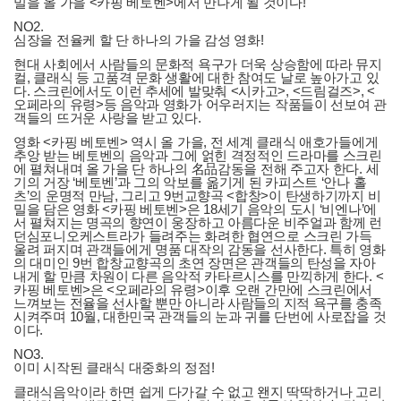
밀을 올 가을 <카핑 베토벤>에서 만나게 될 것이다!
NO2.
심장을 전율케 할 단 하나의 가을 감성 영화!
현대 사회에서 사람들의 문화적 욕구가 더욱 상승함에 따라 뮤지
컬, 클래식 등 고품격 문화 생활에 대한 참여도 날로 높아가고 있
다. 스크린에서도 이런 추세에 발맞춰 <시카고>, <드림걸즈>, <
오페라의 유령>등 음악과 영화가 어우러지는 작품들이 선보여 관
객들의 뜨거운 사랑을 받고 있다.
영화 <카핑 베토벤> 역시 올 가을, 전 세계 클래식 애호가들에게
추앙 받는 베토벤의 음악과 그에 얽힌 격정적인 드라마를 스크린
에 펼쳐내며 올 가을 단 하나의 名品감동을 전해 주고자 한다. 세
기의 거장 ‘베토벤’과 그의 악보를 옮기게 된 카피스트 ‘안나 홀
츠’의 운명적 만남, 그리고 9번교향곡 <합창>이 탄생하기까지 비
밀을 담은 영화 <카핑 베토벤>은 18세기 음악의 도시 ‘비엔나’에
서 펼쳐지는 명곡의 향연이 웅장하고 아름다운 비주얼과 함께 런
던심포니오케스트라가 들려주는 화려한 협연으로 스크린 가득
울려 퍼지며 관객들에게 명품 대작의 감동을 선사한다. 특히 영화
의 대미인 9번 합창교향곡의 초연 장면은 관객들의 탄성을 자아
내게 할 만큼 차원이 다른 음악적 카타르시스를 만끽하게 한다. <
카핑 베토벤>은 <오페라의 유령>이후 오랜 간만에 스크린에서
느껴보는 전율을 선사할 뿐만 아니라 사람들의 지적 욕구를 충족
시켜주며 10월, 대한민국 관객들의 눈과 귀를 단번에 사로잡을 것
이다.
NO3.
이미 시작된 클래식 대중화의 정점!
클래식음악이라 하면 쉽게 다가갈 수 없고 왠지 딱딱하거나 고리