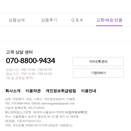
상품상세
상품후기
Q & A
교환·배송·반품
고객 상담 센터
070-8800-9434
카카오톡 문의
상담시간 : AM 10:00 - PM 05:00
1:1문의하기
점심시간 : PM 12:30 - PM 02:00
(토,일,공휴일 휴무)
회사소개
이용약관
개인정보취급방침
이용안내
상호: 대영팬더 대표: 나현서 개인정보담당자: 이봉희
TEL: 070-8800-9434 EMAIL:daeyoungpanda@gmail.com
사업자 등록번호: 592-27-00165
통신판매업신고번호: 제2020-서울송파-1930호
[사업자정보확인]
주소: 서울특별시 송파구 충민로 66 지1층 와이 비 1060호
(문정동, 가든파이브라이프)
계좌: 국민은행 592801-04-137244 (예금주: 대영팬더)