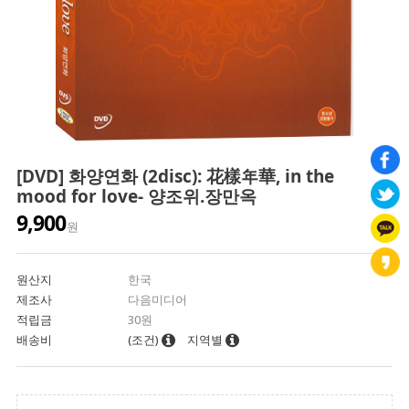
[DVD] 화양연화 (2disc): 花樣年華, in the
mood for love- 양조위.장만옥
9,900
원
원산지
한국
제조사
다음미디어
적립금
30원
배송비
(조건)
지역별