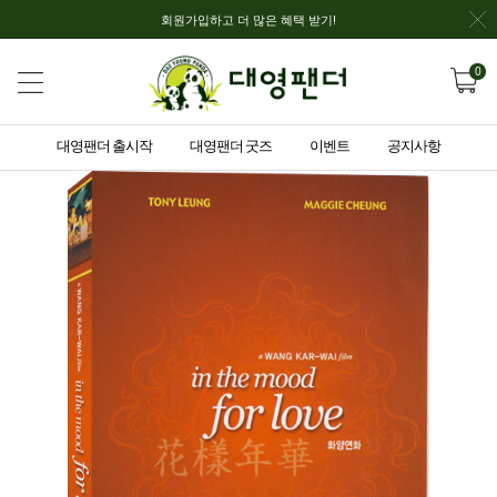
회원가입하고 더 많은 혜택 받기!
0
대영팬더 출시작
대영팬더 굿즈
이벤트
공지사항