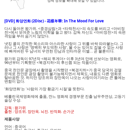
상세 정보를 확대해 보실 수 있습니다.
[DVD] 화양연화 (2Disc) - 花樣年華: In The Mood For Love
다시 돌아온 왕가위. <중경삼림>과 <타락천사>의 속도를 버리고 <아비정
전>에서 보여준 느림의 미학을 들고 왔다. 감독 자신도 <아비정전>의 속편
격임을 부러 숨기지 않았다.
냇킹 콜의 끈적한 목소리와 아스라한 사랑이 그 뒤를 바싹 따라붙는다. 그
러나 그 사랑은 '명백히 부도덕한 사랑'. 볼 수는 있어도 잡을 수 없는 사랑
에 빠져버린 두 남녀의 우연한 만남과 안타까운 이별… 곧 불륜이다.
왕가위 감독이 97년작 <해피 투게더> 이후 3년여 만에 선보이는 영화로,
96년부터 기획했던 <북경지하>의 후신쯤 되는 작품이다.
중국 천안문 광장에서 촬영을 시작했던 <북경지하>가 중국 당국의 검열
문제로 천안문 광장 촬영이 불가능해지면서 제목도, 내용도 다른 영화로
탈바꿈한 것. 하지만 양조위와 장만옥이 나오는 사랑이야기라는 큰 틀에는
변함이 없다.
'화양연화'는 '사람의 가장 황금기 시절'을 뜻한다.
베를린국제영화제에 출품, 깐느 영화제 경쟁부문 진출 남우주연상, 고등기
술상 수상.
감독 : 왕가위
출현 : 양조위. 장만옥. 뇌진. 반적화. 손가군
제품사양
언어 : 중국어