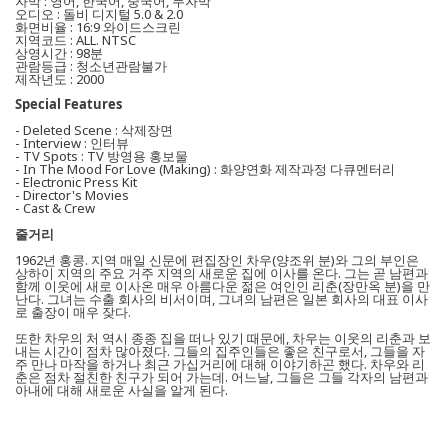
자막 : 영어, 한국어, 중국어, 무자막
오디오 : 돌비 디지털 5.0 & 2.0
화면비율 : 16:9 와이드스크린
지역코드 : ALL. NTSC
상영시간 : 98분
관람등급 : 청소년관람불가
제작년도 : 2000
Special Features
- Deleted Scene : 삭제장면
- Interview : 인터뷰
- TV Spots : TV 방영용 홍보물
- In The Mood For Love (Making) : 화양연화 제작과정 다큐멘터리
- Electronic Press Kit
- Director's Movies
- Cast & Crew
줄거리
1962년 홍콩. 지역 매일 신문에 편집장인 차우(양조위 분)와 그의 부인은
상하이 지역의 주요 거주 지역의 새로운 집에 이사를 온다. 그는 곧 남편과
함께 이웃에 새로 이사온 매우 아름다운 젊은 여인인 리춘(장만옥 분)을 만
난다. 그녀는 수출 회사의 비서이며, 그녀의 남편은 일본 회사의 대표 이사
로 출장이 매우 잦다.
또한 차우의 처 역시 종종 집을 떠나 있기 때문에, 차우는 이웃의 리춘과 보
내는 시간이 점차 많아졌다. 그들의 집주인들은 좋은 친구로서, 그들을 자
주 만나 마작을 하거나 최근 가십거리에 대해 이야기하곤 했다. 차우와 리
춘은 점차 절친한 친구가 되어 가는데. 어느날, 그들은 그들 각자의 남편과
아내에 대해 새로운 사실을 알게 된다.