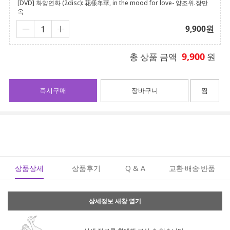
[DVD] 화양연화 (2disc): 花樣年華, in the mood for love- 양조위.장만
옥
9,900
원
9,900
총 상품 금액
원
즉시구매
장바구니
찜
상품상세
상품후기
Q & A
교환·배송·반품
상세정보 새창 열기