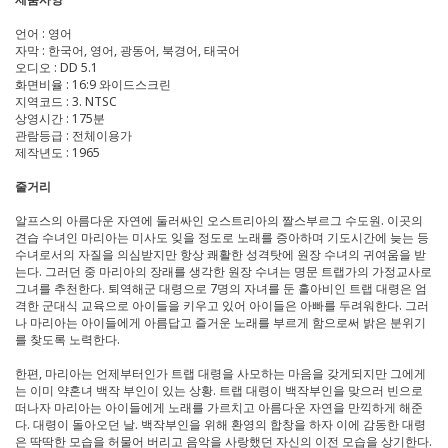
언어 : 영어
자막 : 한국어, 영어, 광동어, 북경어, 태국어
오디오 : DD 5.1
화면비율 : 16:9 와이드스크린
지역코드 : 3. NTSC
상영시간 : 175분
관람등급 : 전체이용가
제작년도 : 1965
줄거리
알프스의 아름다운 자연에 둘러싸인 오스트리아의 짤스부르그 수도원. 이곳의
견습 수녀인 마리아는 미사도 잊을 정도로 노래를 증아하며 기도시간에 늦는 등
수녀로서의 자질을 의심받지만 항상 쾌활한 성격탓에 원장 수녀의 귀여움을 받
는다. 그러던 중 마리아의 장래를 생각한 원장 수녀는 명문 트랩가의 가정교사로
그녀를 추천한다. 퇴역해군 대령으로 7명의 자녀를 둔 홀아비인 트랩 대령은 엄
격한 군대식 교육으로 아이들을 키우고 있어 아이들은 아빠를 두려워한다. 그러
나 마리아는 아이들에게 아름답고 즐거운 노래를 부르게 함으로써 밝은 분위기
를 찾도록 노력한다.
한편, 마리아는 언제부터인가 트랩 대령을 사모하는 마음을 갖게되지만 그에게
는 이미 약혼녀 백작 부인이 있는 상황. 트랩 대령이 백작부인을 맞으러 빈으로
떠나자 마리아는 아이들에게 노래를 가르치고 아름다운 자연을 만끽하게 해준
다. 대령이 돌아오던 날. 백작부인을 위해 환영의 합창을 하자 이에 감동한 대령
은 딱딱한 모습을 허물어 버리고 음악을 사랑했던 자신의 이전 모습을 상기한다.