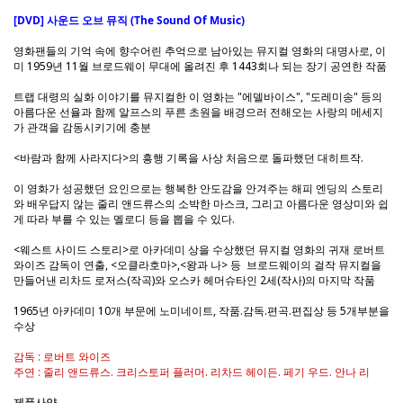
[DVD] 사운드 오브 뮤직 (The Sound Of Music)
영화팬들의 기억 속에 향수어린 추억으로 남아있는 뮤지컬 영화의 대명사로, 이
미 1959년 11월 브로드웨이 무대에 올려진 후 1443회나 되는 장기 공연한 작품
트랩 대령의 실화 이야기를 뮤지컬한 이 영화는 "에델바이스", "도레미송" 등의
아름다운 선율과 함께 알프스의 푸른 초원을 배경으러 전해오는 사랑의 메세지
가 관객을 감동시키기에 충분
<바람과 함께 사라지다>의 흥행 기록을 사상 처음으로 돌파했던 대히트작.
이 영화가 성공했던 요인으로는 행복한 안도감을 안겨주는 해피 엔딩의 스토리
와 배우답지 않는 줄리 앤드류스의 소박한 마스크, 그리고 아름다운 영상미와 쉽
게 따라 부를 수 있는 멜로디 등을 뽑을 수 있다.
<웨스트 사이드 스토리>로 아카데미 상을 수상했던 뮤지컬 영화의 귀재 로버트
와이즈 감독이 연출, <오클라호마>,<왕과 나> 등 브로드웨이의 걸작 뮤지컬을
만들어낸 리차드 로저스(작곡)와 오스카 헤머슈타인 2세(작사)의 마지막 작품
1965년 아카데미 10개 부문에 노미네이트, 작품.감독.편곡.편집상 등 5개부분을
수상
감독 : 로버트 와이즈
주연 : 줄리 앤드류스. 크리스토퍼 플러머. 리차드 헤이든. 페기 우드. 안나 리
제품사양