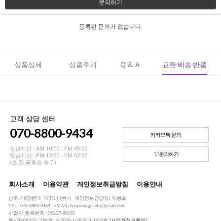
문의하기
등록된 문의가 없습니다.
상품상세
상품후기
Q & A
교환·배송·반품
고객 상담 센터
070-8800-9434
카카오톡 문의
상담시간 : AM 10:00 - PM 05:00
1:1문의하기
점심시간 : PM 12:30 - PM 02:00
(토,일,공휴일 휴무)
회사소개
이용약관
개인정보취급방침
이용안내
상호: 대영팬더 대표: 나현서 개인정보담당자: 이봉희
TEL: 070-8800-9434 EMAIL:daeyoungpanda@gmail.com
사업자 등록번호: 592-27-00165
통신판매업신고번호: 제2020-서울송파-1930호
[사업자정보확인]