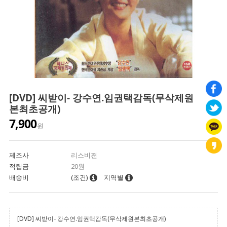
[DVD] 씨받이- 강수연.임권택감독(무삭제원
본최초공개)
7,900
원
제조사
리스비젼
적립금
20원
배송비
(조건)
지역별
[DVD] 씨받이- 강수연.임권택감독(무삭제원본최초공개)