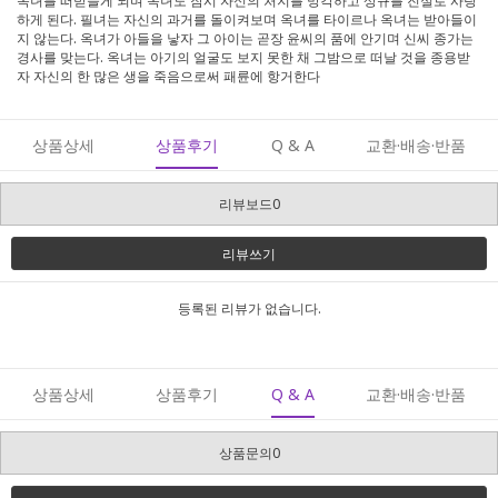
옥녀를 떠받들게 되며 옥녀도 잠시 자신의 처지를 망각하고 상규를 진실로 사랑
하게 된다. 필녀는 자신의 과거를 돌이켜보며 옥녀를 타이르나 옥녀는 받아들이
지 않는다. 옥녀가 아들을 낳자 그 아이는 곧장 윤씨의 품에 안기며 신씨 종가는
경사를 맞는다. 옥녀는 아기의 얼굴도 보지 못한 채 그밤으로 떠날 것을 종용받
자 자신의 한 많은 생을 죽음으로써 패륜에 항거한다
상품상세
상품후기
Q & A
교환·배송·반품
리뷰보드0
리뷰쓰기
등록된 리뷰가 없습니다.
상품상세
상품후기
Q & A
교환·배송·반품
상품문의0