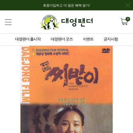
회원가입하고 더 많은 혜택 받기!
0
대영팬더 출시작
대영팬더 굿즈
이벤트
공지사항