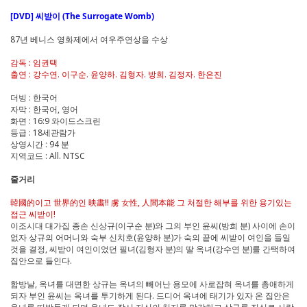
[DVD] 씨받이 (The Surrogate Womb)
87년 베니스 영화제에서 여우주연상을 수상
감독 : 임권택
출연 : 강수연. 이구순. 윤양하. 김형자. 방희. 김정자. 한은진
더빙 : 한국어
자막 : 한국어, 영어
화면 : 16:9 와이드스크린
등급 : 18세관람가
상영시간 : 94 분
지역코드 : All. NTSC
줄거리
韓國的이고 世界的인 映畵!! 虜 女性, 人間本能 그 처절한 해부를 위한 용기있는
접근 씨받이!
이조시대 대가집 종손 신상규(이구순 분)와 그의 부인 윤씨(방희 분) 사이에 손이
없자 상규의 어머니와 숙부 신치호(윤양하 분)가 숙의 끝에 씨받이 여인을 들일
것을 결정, 씨받이 여인이었던 필녀(김형자 분)의 딸 옥녀(강수연 분)를 간택하여
집안으로 들인다.
합방날, 옥녀를 대면한 상규는 옥녀의 빼어난 용모에 사로잡혀 옥녀를 총애하게
되자 부인 윤씨는 옥녀를 투기하게 된다. 드디어 옥녀에 태기가 있자 온 집안은