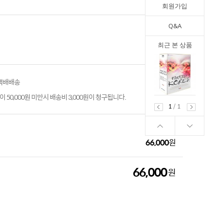
회원가입
Q&A
최근 본 상품
 택배배송
 50,000원 미만시 배송비 3,000원이 청구됩니다.
1
/
1
66,000
원
66,000
원