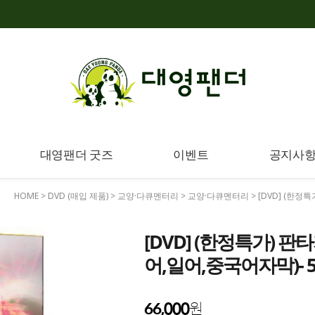
대영팬더 굿즈
이벤트
공지사
HOME
>
DVD (매입 제품)
>
교양·다큐멘터리
>
교양·다큐멘터리
> [DVD] (한정특
[DVD] (한정특가) 판타지
어,일어,중국어자막)- 5
66,000
원