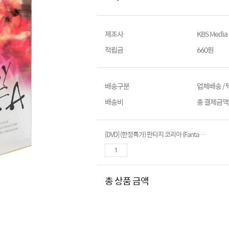
제조사
KBS Media
적립금
660원
배송구분
업체배송 /
배송비
총 결제금액이
[DVD] (한정특가) 판타지 코리아 (Fantasy Korea, 영어,일어,중국어자막)- 5disc.디지팩
총 상품 금액