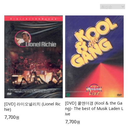
[DVD] 쿨앤더갱 (Kool & the Ga
[DVD] 라이오넬리치 (Lionel Ric
ng)- The best of Musik Laden L
hie)
ive
7,700
원
7,700
원