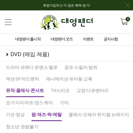
회원가입하고 더 많은 혜택 받기!
0
대영팬더 출시작
대영팬더 굿즈
이벤트
공지사항
DVD (매입 제품)
드라마·코메디·로맨스·멜로
공포·스릴러·범죄
액션·SF·어드벤처
애니메이션·유아동·교육
뮤직·클래식·콘서트
TV시리즈
교양·다큐멘터리
요가·다이어트·댄스·취미
기타
가요·영상
팝·재즈·락·메탈
클래식·오페라·뮤지컬·뉴에이지
청소년 관람불가