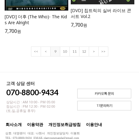
[DVD] 칩트릭의 실버 라이브 콘
서트 Vol.2
[DVD] 더후 (The Who)- The Kid
s Are Alright
7,700
원
7,700
원
<<
<
9
10
11
12
>
>>
고객 상담 센터
070-8800-9434
카카오톡 문의
상담시간 : AM 10:00 - PM 05:00
1:1문의하기
점심시간 : PM 12:30 - PM 02:00
(토,일,공휴일 휴무)
회사소개
이용약관
개인정보취급방침
이용안내
상호: 대영팬더 대표: 나현서 개인정보담당자: 이봉희
TEL: 070-8800-9434 EMAIL:daeyoungpanda@gmail.com