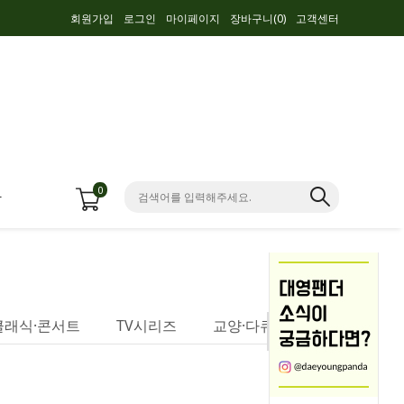
회원가입
로그인
마이페이지
장바구니(
0
)
고객센터
0
항
클래식·콘서트
TV시리즈
교양·다큐멘터리