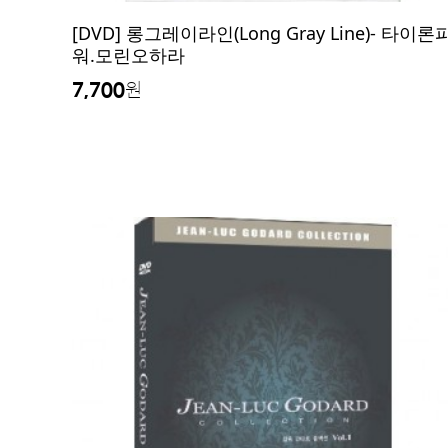
[DVD] 롱그레이라인(Long Gray Line)- 타이론
워.모린오하라
7,700
원