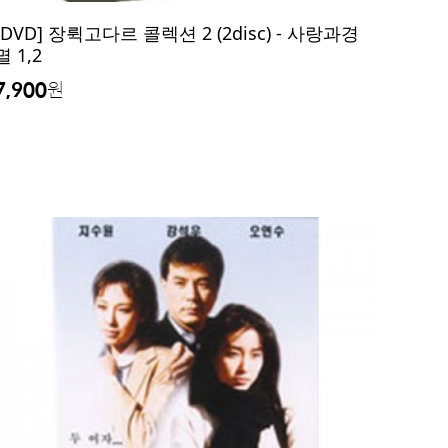
[DVD] 장뤽고다르 콜렉션 2 (2disc) - 사랑과경
멸 1,2
7,900
원