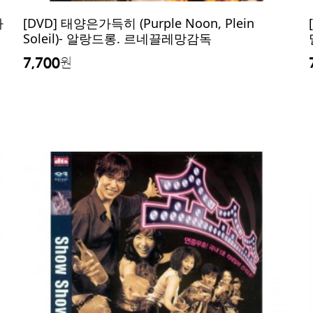
파
[DVD] 태양은가득히 (Purple Noon, Plein
Soleil)- 알랑드롱. 르네끌레망감독
7,700
원