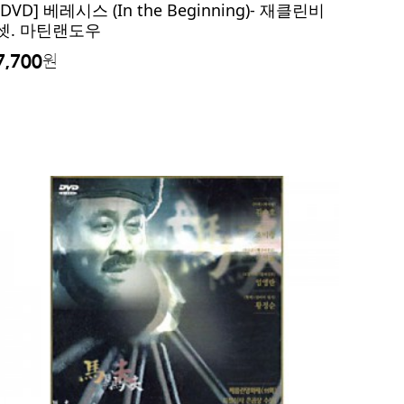
[DVD] 베레시스 (In the Beginning)- 재클린비
셋. 마틴랜도우
7,700
원