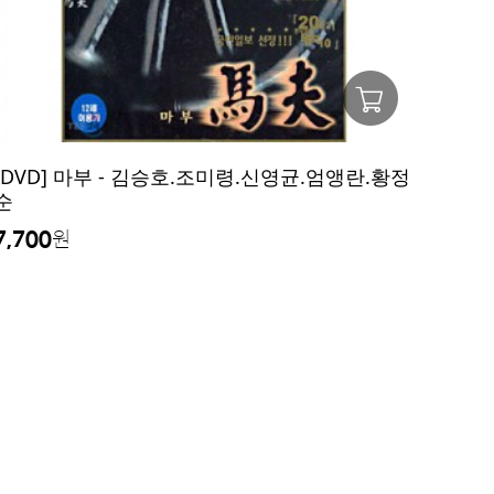
[DVD] 마부 - 김승호.조미령.신영균.엄앵란.황정
순
7,700
원