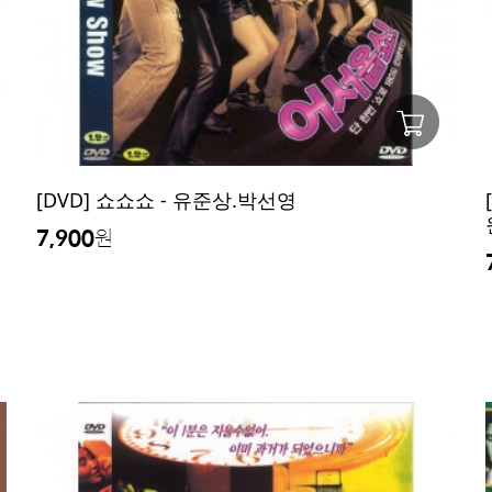
해
[DVD] 쇼쇼쇼 - 유준상.박선영
7,900
원