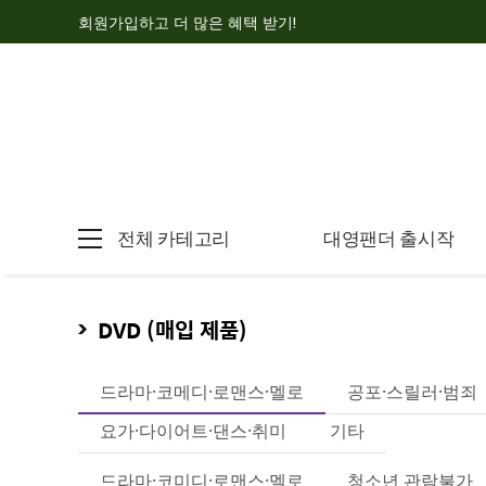
회원가입하고 더 많은 혜택 받기!
전체 카테고리
대영팬더 출시작
DVD (매입 제품)
드라마·코메디·로맨스·멜로
공포·스릴러·범죄
요가·다이어트·댄스·취미
기타
드라마·코미디·로맨스·멜로
청소년 관람불가