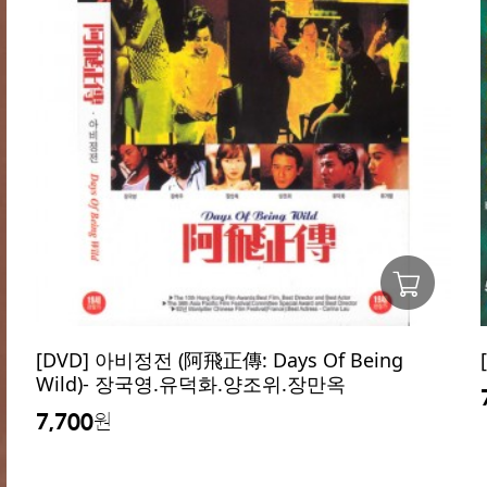
[DVD] 아비정전 (阿飛正傳: Days Of Being
Wild)- 장국영.유덕화.양조위.장만옥
7,700
원