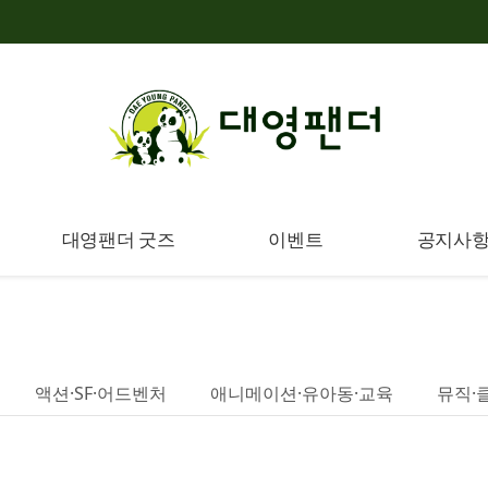
대영팬더 굿즈
이벤트
공지사
액션·SF·어드벤처
애니메이션·유아동·교육
뮤직·