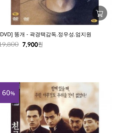
[DVD] 똥개 - 곽경택감독.정우성.엄지원
19,800
7,900
원
60
%