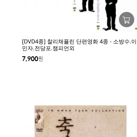
[DVD4종] 찰리채플린 단편영화 4종 - 소방수.이
민자.전당포.챔피언외
7,900
원