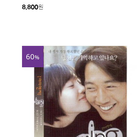
8,800
원
60
%