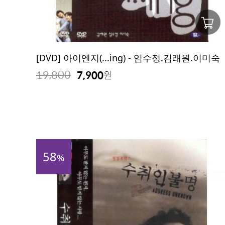
[DVD] 아이엔지(...ing) - 임수정.김래원.이미숙
19,800
7,900
원
58
%