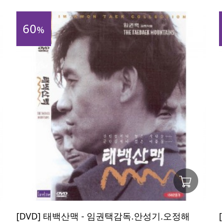
60
%
[DVD] 태백산맥 - 임권택감독.안성기.오정해