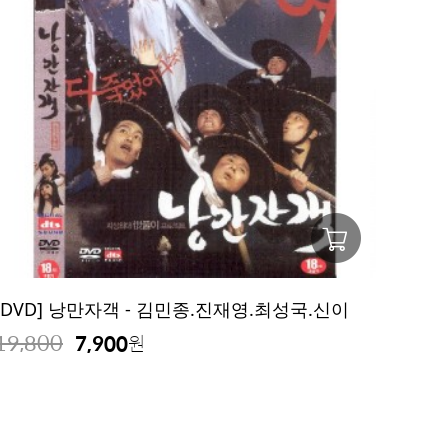
[DVD] 낭만자객 - 김민종.진재영.최성국.신이
19,800
7,900
원