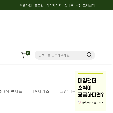
회원가입
로그인
마이페이지
장바구니(
0
)
고객센터
0
항
클래식·콘서트
TV시리즈
교양·다큐멘터리