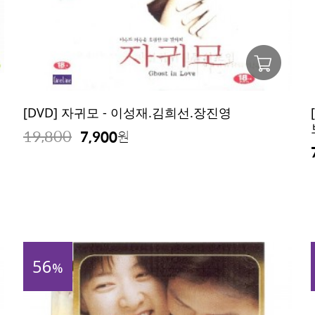
[DVD] 자귀모 - 이성재.김희선.장진영
19,800
7,900
원
56
%