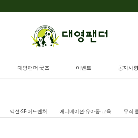
대영팬더 굿즈
이벤트
공지사
액션·SF·어드벤처
애니메이션·유아동·교육
뮤직·