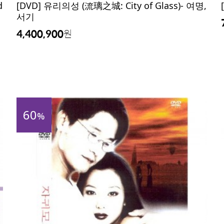
d
[DVD] 유리의성 (流璃之城: City of Glass)- 여명,
서기
4,400,900
원
60
%