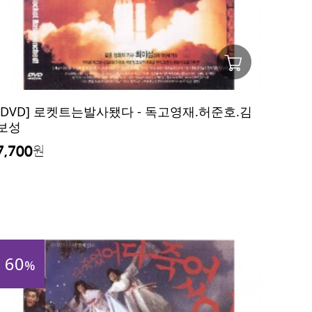
[DVD] 로켓트는발사됐다 - 독고영재.허준호.김
보성
7,700
원
60
%