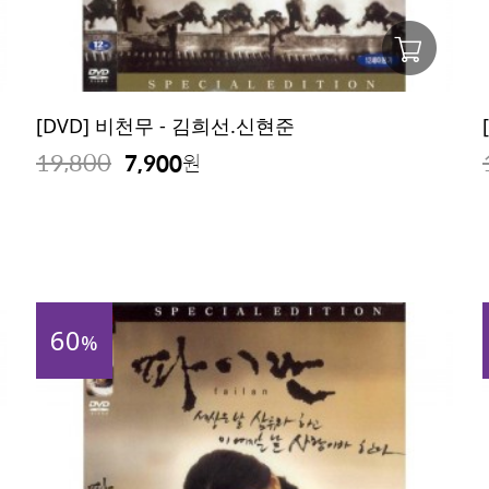
[DVD] 비천무 - 김희선.신현준
19,800
7,900
원
60
%