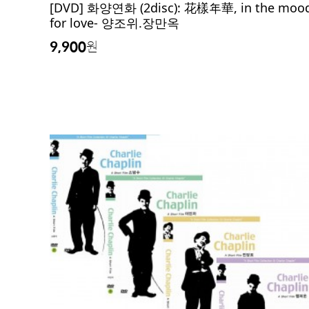
[DVD] 화양연화 (2disc): 花樣年華, in the moo
for love- 양조위.장만옥
9,900
원