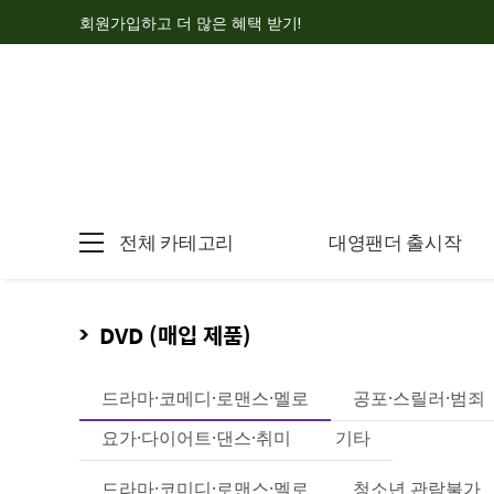
회원가입하고 더 많은 혜택 받기!
전체 카테고리
대영팬더 출시작
DVD (매입 제품)
드라마·코메디·로맨스·멜로
공포·스릴러·범죄
요가·다이어트·댄스·취미
기타
드라마·코미디·로맨스·멜로
청소년 관람불가