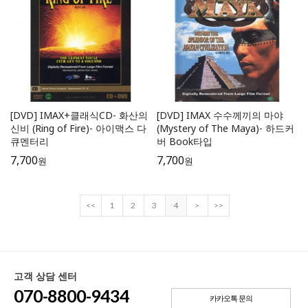
[DVD] IMAX+클래식CD- 화산의
[DVD] IMAX 수수께끼의 마야
신비 (Ring of Fire)- 아이맥스 다
(Mystery of The Maya)- 하드커
큐멘터리
버 Book타입
7,700
7,700
원
원
<<
1
2
3
4
>
>>
고객 상담 센터
070-8800-9434
카카오톡 문의