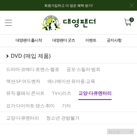
회원가입하고 더 많은 혜택 받기!
0
대영팬더 출시작
대영팬더 굿즈
이벤트
공지사항
DVD (매입 제품)
드라마·코메디·로맨스·멜로
공포·스릴러·범죄
액션·SF·어드벤처
애니메이션·유아동·교육
뮤직·클래식·콘서트
TV시리즈
교양·다큐멘터리
요가·다이어트·댄스·취미
기타
교양·다큐멘터리
청소년 관람불가