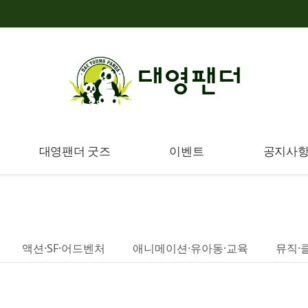
대영팬더 굿즈
이벤트
공지사
액션·SF·어드벤처
애니메이션·유아동·교육
뮤직·