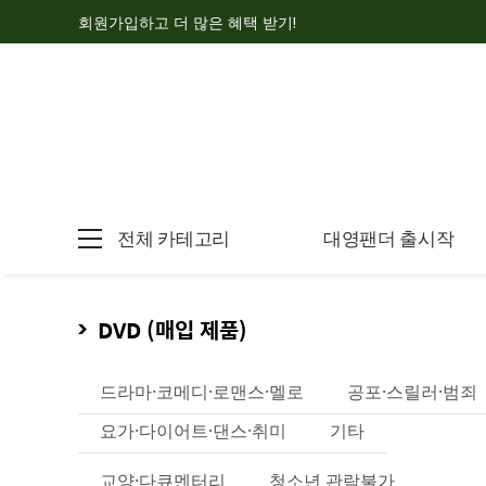
회원가입하고 더 많은 혜택 받기!
전체 카테고리
대영팬더 출시작
DVD (매입 제품)
드라마·코메디·로맨스·멜로
공포·스릴러·범죄
요가·다이어트·댄스·취미
기타
교양·다큐멘터리
청소년 관람불가