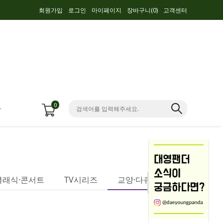
회원가입
로그인
마이페이지
장바구니(
0
)
고객센터
0
항
클래식·콘서트
TV시리즈
교양·다큐멘터리