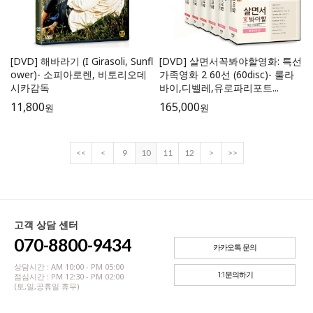
[DVD] 해바라기 (I Girasoli, Sunfl
[DVD] 살면서꼭봐야할영화: 특선
ower)- 소피아로렌, 비토리오데
가족영화 2 60선 (60disc)- 룰라
시카감독
바이,디벨레,유로파리포트...
11,800
165,000
원
원
<<
<
9
10
11
12
>
>>
고객 상담 센터
070-8800-9434
카카오톡 문의
상담시간 : AM 10:00 - PM 05:00
1:1문의하기
점심시간 : PM 12:30 - PM 02:00
(토,일,공휴일 휴무)