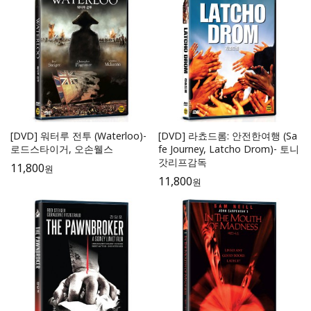
[DVD] 워터루 전투 (Waterloo)-
[DVD] 라쵸드롬: 안전한여행 (Sa
로드스타이거, 오손웰스
fe Journey, Latcho Drom)- 토니
갓리프감독
11,800
원
11,800
원