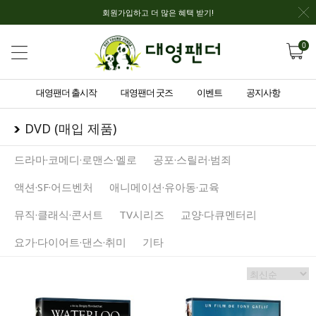
회원가입하고 더 많은 혜택 받기!
0
대영팬더 출시작
대영팬더 굿즈
이벤트
공지사항
DVD (매입 제품)
드라마·코메디·로맨스·멜로
공포·스릴러·범죄
액션·SF·어드벤처
애니메이션·유아동·교육
뮤직·클래식·콘서트
TV시리즈
교양·다큐멘터리
요가·다이어트·댄스·취미
기타