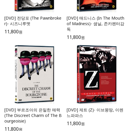
[DVD] 전당포 (The Pawnbroke
[DVD] 매드니스 (In The Mouth
r)- 시즈니루멧
of Madness)- 샘닐, 존카펜터감
독
11,800
원
11,800
원
[DVD] 부르조아의 은밀한 매력
[DVD] 제트 (Z)- 이브몽땅, 이렌
(The Discreet Charm of The B
느파파스
ourgeoisie)
11,800
원
11,800
원