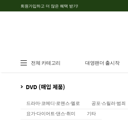
회원가입하고 더 많은 혜택 받기!
전체 카테고리
대영팬더 출시작
DVD (매입 제품)
드라마·코메디·로맨스·멜로
공포·스릴러·범죄
요가·다이어트·댄스·취미
기타