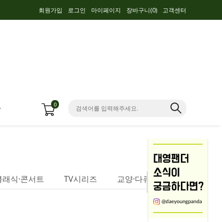
회원가입
로그인
마이페이지
장바구니(
0
)
고객센터
0
항
클래식·콘서트
TV시리즈
교양·다큐멘터리