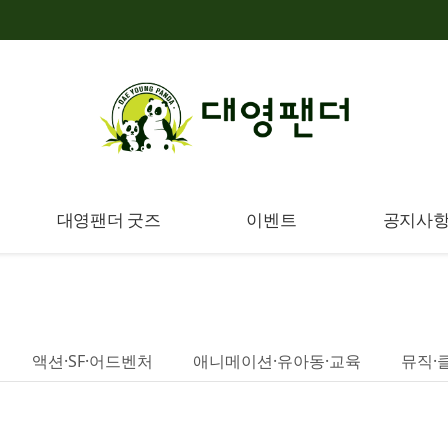
대영팬더 굿즈
이벤트
공지사
액션·SF·어드벤처
애니메이션·유아동·교육
뮤직·