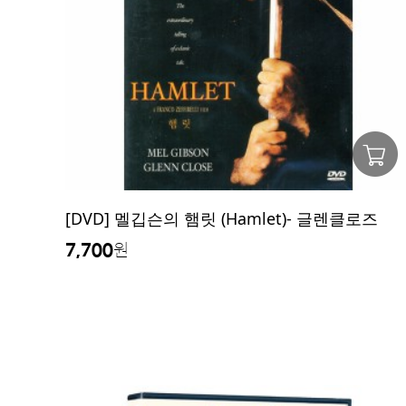
[DVD] 멜깁슨의 햄릿 (Hamlet)- 글렌클로즈
7,700
원