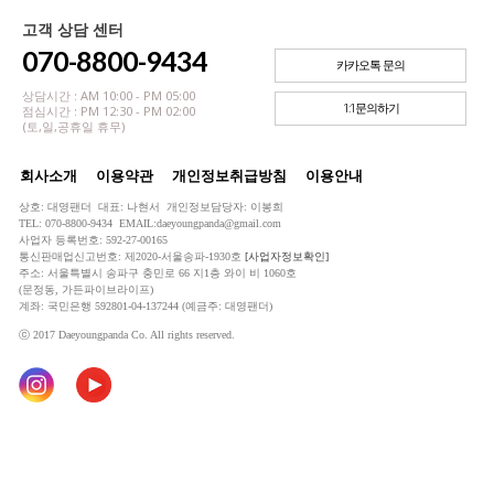
고객 상담 센터
070-8800-9434
카카오톡 문의
상담시간 : AM 10:00 - PM 05:00
1:1문의하기
점심시간 : PM 12:30 - PM 02:00
(토,일,공휴일 휴무)
회사소개
이용약관
개인정보취급방침
이용안내
상호: 대영팬더 대표: 나현서 개인정보담당자: 이봉희
TEL: 070-8800-9434 EMAIL:daeyoungpanda@gmail.com
사업자 등록번호: 592-27-00165
통신판매업신고번호: 제2020-서울송파-1930호
[사업자정보확인]
주소: 서울특별시 송파구 충민로 66 지1층 와이 비 1060호
(문정동, 가든파이브라이프)
계좌: 국민은행 592801-04-137244 (예금주: 대영팬더)
ⓒ 2017 Daeyoungpanda Co. All rights reserved.