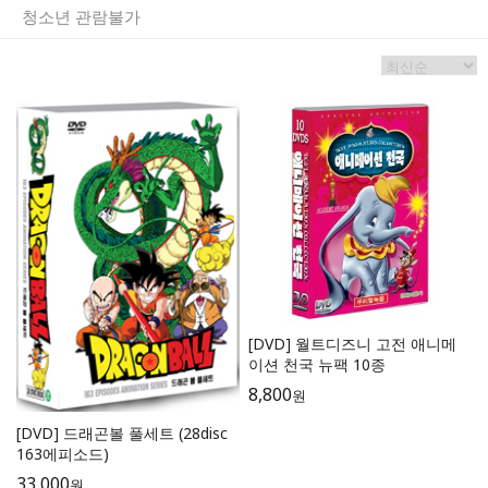
청소년 관람불가
[DVD] 월트디즈니 고전 애니메
이션 천국 뉴팩 10종
8,800
원
[DVD] 드래곤볼 풀세트 (28disc
163에피소드)
33,000
원