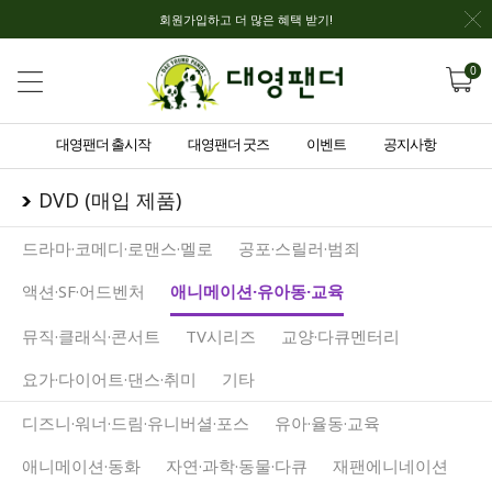
회원가입하고 더 많은 혜택 받기!
0
대영팬더 출시작
대영팬더 굿즈
이벤트
공지사항
DVD (매입 제품)
드라마·코메디·로맨스·멜로
공포·스릴러·범죄
액션·SF·어드벤처
애니메이션·유아동·교육
뮤직·클래식·콘서트
TV시리즈
교양·다큐멘터리
요가·다이어트·댄스·취미
기타
디즈니·워너·드림·유니버셜·포스
유아·율동·교육
애니메이션·동화
자연·과학·동물·다큐
재팬에니네이션