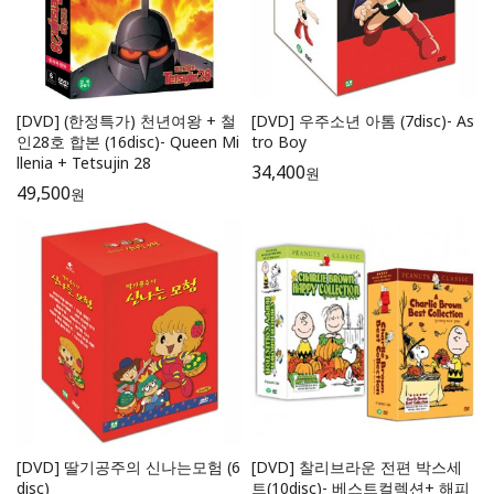
[DVD] (한정특가) 천년여왕 + 철
[DVD] 우주소년 아톰 (7disc)- As
인28호 합본 (16disc)- Queen Mi
tro Boy
llenia + Tetsujin 28
34,400
원
49,500
원
[DVD] 딸기공주의 신나는모험 (6
[DVD] 찰리브라운 전편 박스세
disc)
트(10disc)- 베스트컬렉션+ 해피