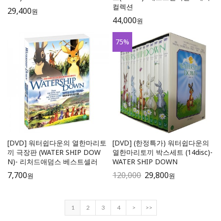
컬렉션
29,400
원
44,000
원
75
%
[DVD] 워터쉽다운의 열한마리토
[DVD] (한정특가) 워터쉽다운의
끼 극장판 (WATER SHIP DOW
열한마리토끼 박스세트 (14disc)-
N)- 리처드애덤스 베스트셀러
WATER SHIP DOWN
7,700
120,000
29,800
원
원
1
2
3
4
>
>>