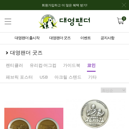
회원가입하고 더 많은 혜택 받기!
0
대영팬더 출시작
대영팬더 굿즈
이벤트
공지사항
대영팬더 굿즈
렌티큘러
유리컵·머그컵
가이드북
코인
패브릭 포스터
USB
아크릴 스텐드
기타