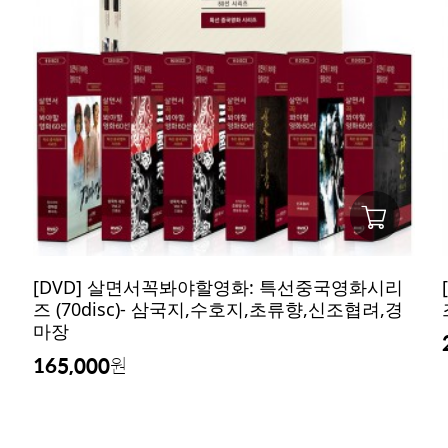
[DVD] 살면서꼭봐야할영화: 특선중국영화시리
즈 (70disc)- 삼국지,수호지,초류향,신조협려,경
마장
165,000
원