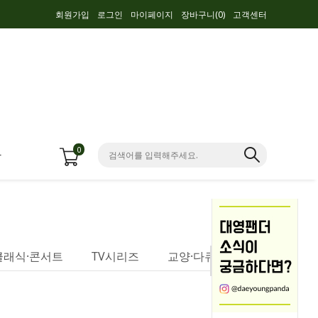
회원가입
로그인
마이페이지
장바구니(
0
)
고객센터
0
항
클래식·콘서트
TV시리즈
교양·다큐멘터리