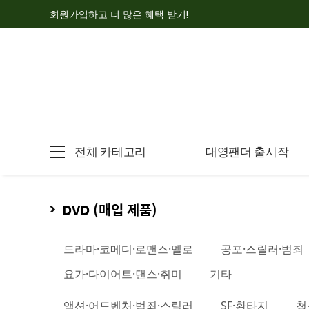
회원가입하고 더 많은 혜택 받기!
전체 카테고리
대영팬더 출시작
DVD (매입 제품)
드라마·코메디·로맨스·멜로
공포·스릴러·범죄
요가·다이어트·댄스·취미
기타
액션·어드벤처·범죄·스릴러
SF·환타지
청