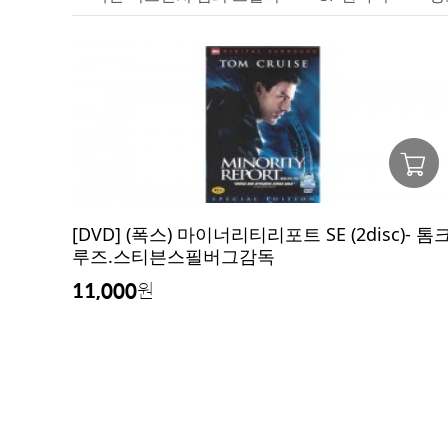
[DVD] (폭스) 마이너리티리포트 SE (2disc)- 톰
루즈.스티븐스필버그감독
11,000
원