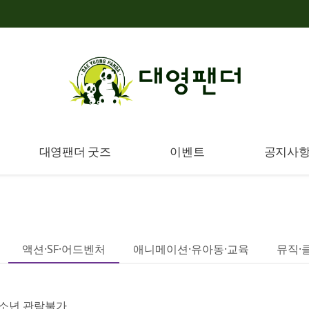
대영팬더 굿즈
이벤트
공지사
액션·SF·어드벤처
애니메이션·유아동·교육
뮤직·
소년 관람불가