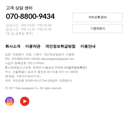
고객 상담 센터
070-8800-9434
카카오톡 문의
상담시간 : AM 10:00 - PM 05:00
1:1문의하기
점심시간 : PM 12:30 - PM 02:00
(토,일,공휴일 휴무)
회사소개
이용약관
개인정보취급방침
이용안내
상호: 대영팬더 대표: 나현서 개인정보담당자: 이봉희
TEL: 070-8800-9434 EMAIL:daeyoungpanda@gmail.com
사업자 등록번호: 592-27-00165
통신판매업신고번호: 제2020-서울송파-1930호
[사업자정보확인]
주소: 서울특별시 송파구 충민로 66 지1층 와이 비 1060호
(문정동, 가든파이브라이프)
계좌: 국민은행 592801-04-137244 (예금주: 대영팬더)
ⓒ 2017 Daeyoungpanda Co. All rights reserved.