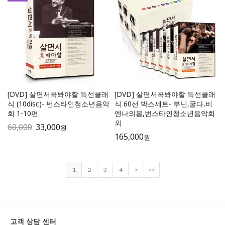
[DVD] 살면서꼭봐야할 특선클래
[DVD] 살면서꼭봐야할 특선클래
식 (10disc)- 번스타인청소년음악
식 60선 박스세트- 부닌,굴다,비
회 1-10편
엔나의봄,번스타인청소년음악회
외
60,000
33,000
원
165,000
원
1
2
3
4
>
>>
고객 상담 센터