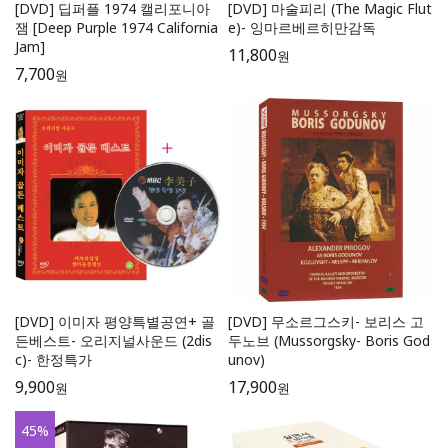
[DVD] 딥퍼플 1974 캘리포니아
[DVD] 마술피리 (The Magic Flut
잼 [Deep Purple 1974 California
e)- 잉마르베르히만감독
Jam]
11,800
원
7,700
원
[DVD] 이미자 평양특별공연+ 골
[DVD] 무소르그스키- 보리스 고
든베스트- 오리지널사운드 (2dis
두노브 (Mussorgsky- Boris God
c)- 한정특가
unov)
9,900
17,900
원
원
45
%