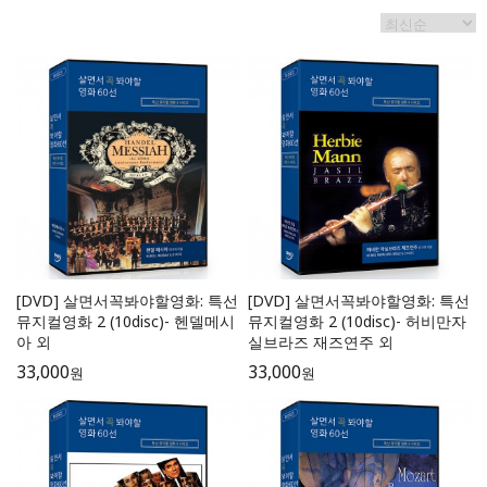
[DVD] 살면서꼭봐야할영화: 특선
[DVD] 살면서꼭봐야할영화: 특선
뮤지컬영화 2 (10disc)- 헨델메시
뮤지컬영화 2 (10disc)- 허비만자
아 외
실브라즈 재즈연주 외
33,000
33,000
원
원