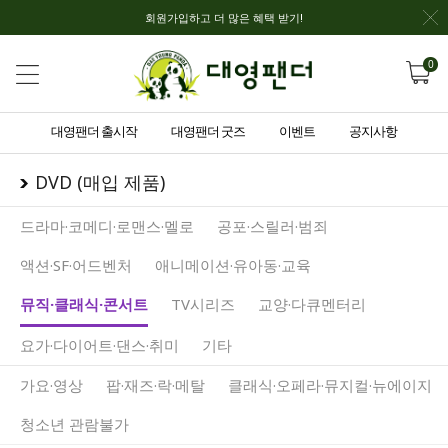
회원가입하고 더 많은 혜택 받기!
0
대영팬더 출시작
대영팬더 굿즈
이벤트
공지사항
DVD (매입 제품)
드라마·코메디·로맨스·멜로
공포·스릴러·범죄
액션·SF·어드벤처
애니메이션·유아동·교육
뮤직·클래식·콘서트
TV시리즈
교양·다큐멘터리
요가·다이어트·댄스·취미
기타
가요·영상
팝·재즈·락·메탈
클래식·오페라·뮤지컬·뉴에이지
청소년 관람불가