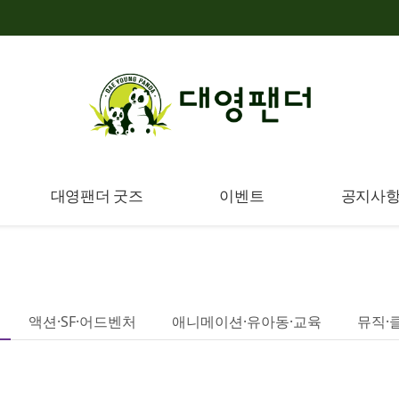
대영팬더 굿즈
이벤트
공지사
액션·SF·어드벤처
애니메이션·유아동·교육
뮤직·