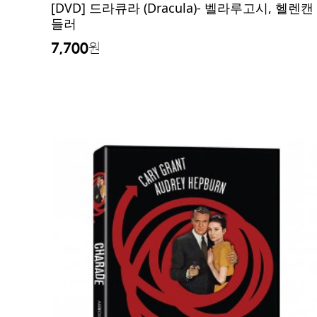
[DVD] 드라큐라 (Dracula)- 벨라루고시, 헬렌캔
들러
7,700
원