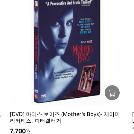
,
[DVD] 마더스 보이즈 (Mother's Boys)- 제이미
리커티스. 피터갤러거
7,700
원