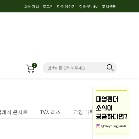
회원가입
로그인
마이페이지
장바구니(
0
)
고객센터
0
항
클래식·콘서트
TV시리즈
교양·다큐멘터리