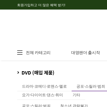
회원가입하고 더 많은 혜택 받기!
전체 카테고리
대영팬더 출시작
DVD (매입 제품)
드라마·코메디·로맨스·멜로
공포·스릴러·범죄
요가·다이어트·댄스·취미
기타
공포·스릴러·범죄
청소년 관람불가