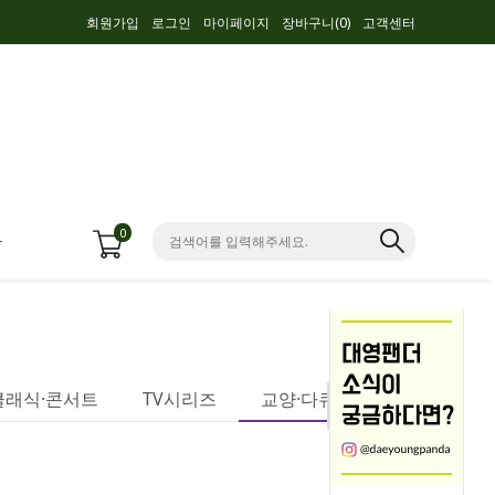
회원가입
로그인
마이페이지
장바구니(
0
)
고객센터
0
항
클래식·콘서트
TV시리즈
교양·다큐멘터리