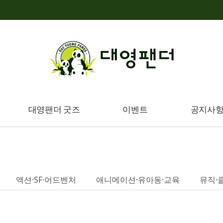
대영팬더 굿즈
이벤트
공지사
액션·SF·어드벤처
애니메이션·유아동·교육
뮤직·