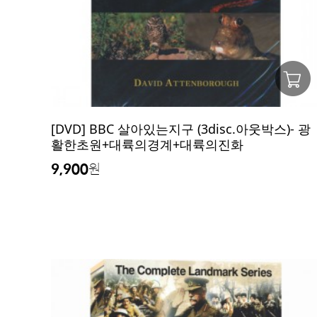
[DVD] BBC 살아있는지구 (3disc.아웃박스)- 광
활한초원+대륙의경계+대륙의진화
9,900
원