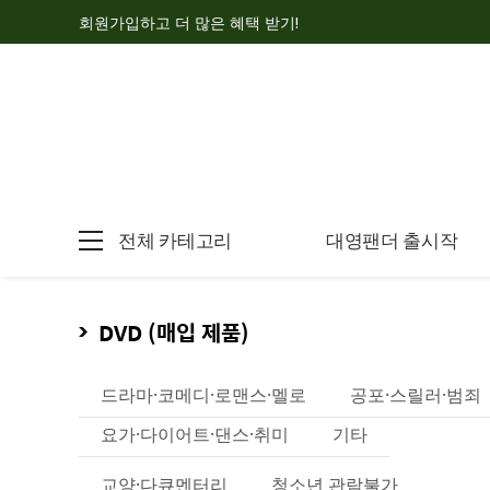
회원가입하고 더 많은 혜택 받기!
전체 카테고리
대영팬더 출시작
DVD (매입 제품)
드라마·코메디·로맨스·멜로
공포·스릴러·범죄
요가·다이어트·댄스·취미
기타
교양·다큐멘터리
청소년 관람불가