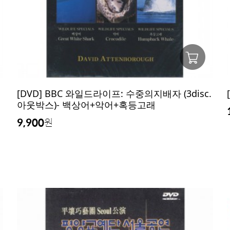
[DVD] BBC 와일드라이프: 수중의지배자 (3disc.
아웃박스)- 백상어+악어+혹등고래
9,900
원