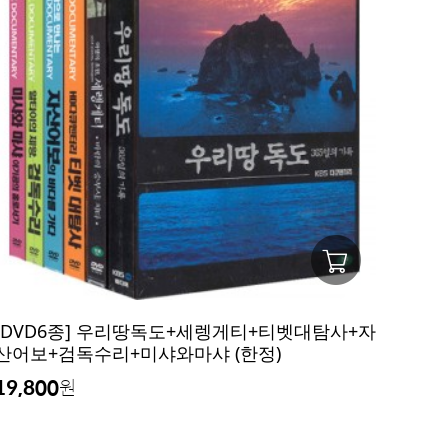
[DVD6종] 우리땅독도+세렝게티+티벳대탐사+자
산어보+검독수리+미샤와마샤 (한정)
19,800
원