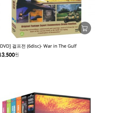
[DVD] 걸프전 (6disc)- War in The Gulf
13,500
원