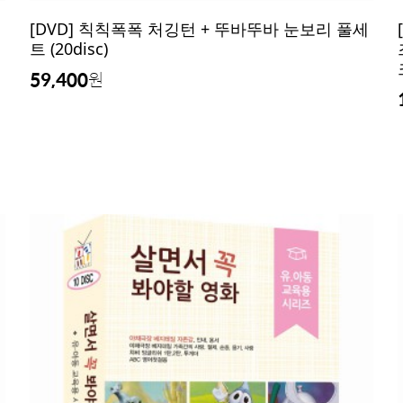
[DVD] 칙칙폭폭 처깅턴 + 뚜바뚜바 눈보리 풀세
트 (20disc)
59,400
원