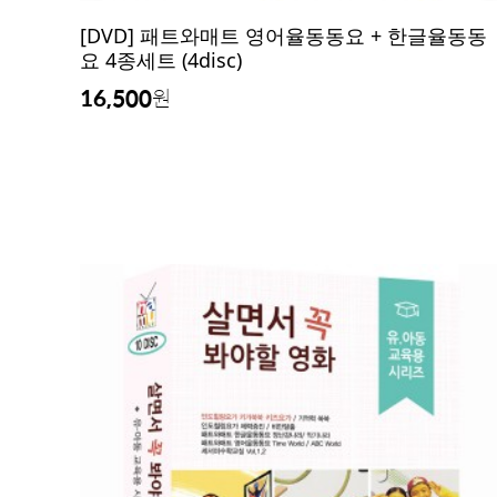
[DVD] 패트와매트 영어율동동요 + 한글율동동
요 4종세트 (4disc)
16,500
원