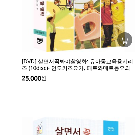
[DVD] 살면서꼭봐야할영화: 유아동교육용시리
즈 (10disc)- 인도키즈요가, 패트와매트동요외
25,000
원