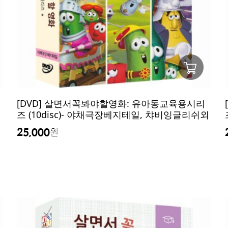
[DVD] 살면서꼭봐야할영화: 유아동교육용시리
즈 (10disc)- 야채극장베지테일, 챠비잉글리쉬외
25,000
원