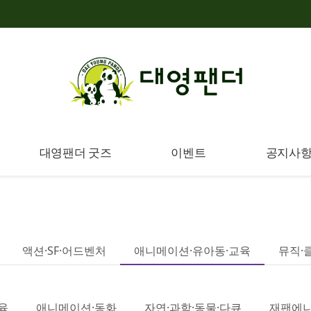
대영팬더 굿즈
이벤트
공지사
액션·SF·어드벤처
애니메이션·유아동·교육
뮤직·
육
애니메이션·동화
자연·과학·동물·다큐
재팬에