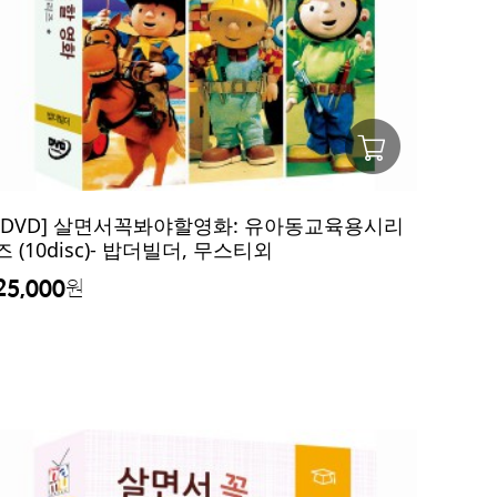
[DVD] 살면서꼭봐야할영화: 유아동교육용시리
즈 (10disc)- 밥더빌더, 무스티외
25,000
원