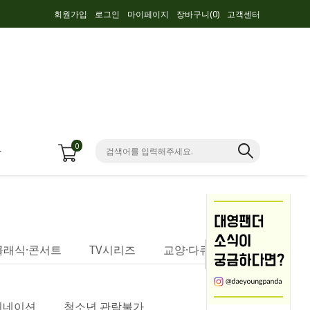
회원가입
로그인
마이페이지
장바구니(
0
)
고객센터
0
항
클래식·콘서트
TV시리즈
교양·다큐멘터리
니네이션
청소년 관람불가