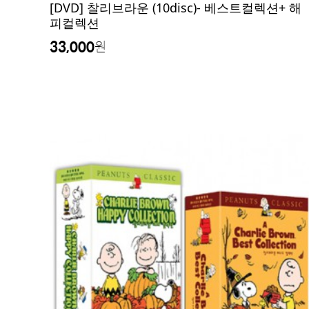
[DVD] 찰리브라운 (10disc)- 베스트컬렉션+ 해
피컬렉션
33,000
원