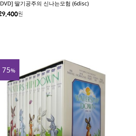
[DVD] 딸기공주의 신나는모험 (6disc)
29,400
원
75
%