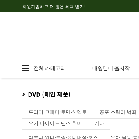
회원가입하고 더 많은 혜택 받기!
전체 카테고리
대영팬더 출시작
DVD (매입 제품)
드라마·코메디·로맨스·멜로
공포·스릴러·범죄
요가·다이어트·댄스·취미
기타
디즈니·워너·드림·유니버셜·포스
유아·율동·교