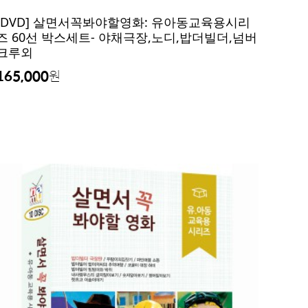
[DVD] 살면서꼭봐야할영화: 유아동교육용시리
즈 60선 박스세트- 야채극장,노디,밥더빌더,넘버
크루외
165,000
원