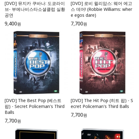
[DVD] 뮤지카 쿠바나: 도쿄라이
[DVD] 로비 윌리암스: 웨어 에고
브- 부에나비스타소셜클럽 실황
스 데어! (Robbie Williams: wher
공연
e egos dare)
9,400
7,700
원
원
[DVD] The Best Pop (베스트
[DVD] The Hit Pop (히트 팝) - S
팝) - Secret Policeman's Third
ecret Policeman's Third Balls
Balls
7,700
원
7,700
원