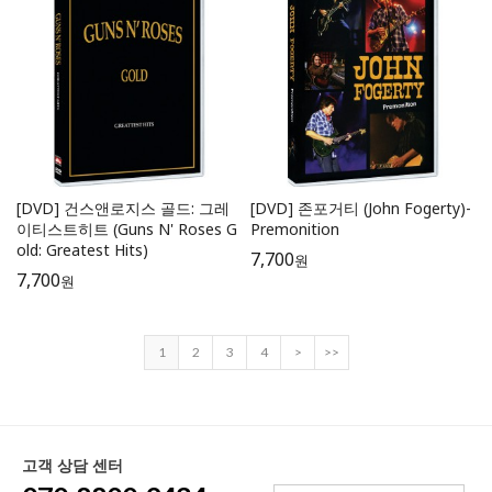
[DVD] 건스앤로지스 골드: 그레
[DVD] 존포거티 (John Fogerty)-
이티스트히트 (Guns N' Roses G
Premonition
old: Greatest Hits)
7,700
원
7,700
원
1
2
3
4
>
>>
고객 상담 센터