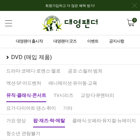
회원가입하고 더 많은 혜택 받기!
0
대영팬더 출시작
대영팬더 굿즈
이벤트
공지사항
DVD (매입 제품)
드라마·코메디·로맨스·멜로
공포·스릴러·범죄
액션·SF·어드벤처
애니메이션·유아동·교육
뮤직·클래식·콘서트
TV시리즈
교양·다큐멘터리
요가·다이어트·댄스·취미
기타
가요·영상
팝·재즈·락·메탈
클래식·오페라·뮤지컬·뉴에이지
청소년 관람불가