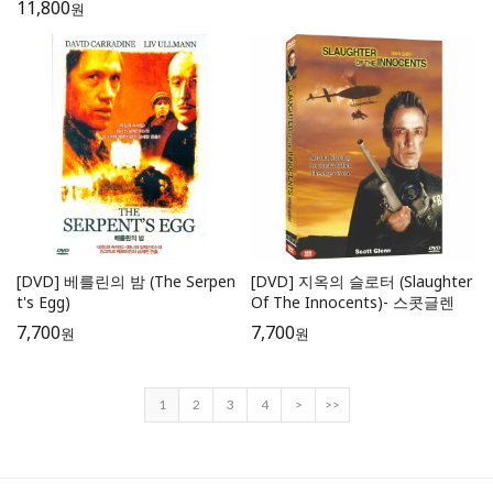
11,800
원
[DVD] 베를린의 밤 (The Serpen
[DVD] 지옥의 슬로터 (Slaughter
t's Egg)
Of The Innocents)- 스콧글렌
7,700
7,700
원
원
1
2
3
4
>
>>