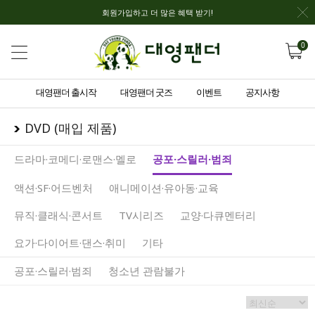
회원가입하고 더 많은 혜택 받기!
0
대영팬더 출시작
대영팬더 굿즈
이벤트
공지사항
DVD (매입 제품)
드라마·코메디·로맨스·멜로
공포·스릴러·범죄
액션·SF·어드벤처
애니메이션·유아동·교육
뮤직·클래식·콘서트
TV시리즈
교양·다큐멘터리
요가·다이어트·댄스·취미
기타
공포·스릴러·범죄
청소년 관람불가