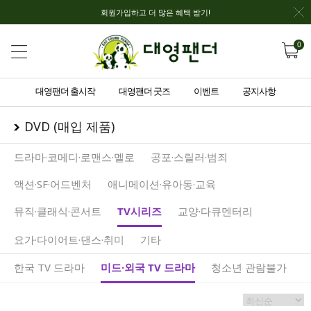
회원가입하고 더 많은 혜택 받기!
0
대영팬더 출시작
대영팬더 굿즈
이벤트
공지사항
DVD (매입 제품)
드라마·코메디·로맨스·멜로
공포·스릴러·범죄
액션·SF·어드벤처
애니메이션·유아동·교육
뮤직·클래식·콘서트
TV시리즈
교양·다큐멘터리
요가·다이어트·댄스·취미
기타
한국 TV 드라마
미드·외국 TV 드라마
청소년 관람불가