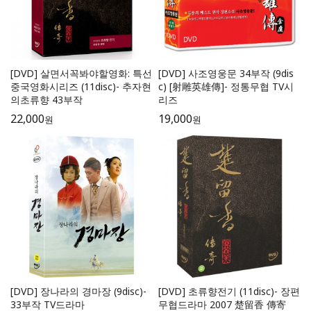
[DVD] 살면서꼭봐야할영화: 특선
[DVD] 사조영웅문 34부작 (9dis
중국영화시리즈 (11disc)- 추자현
c) [射雕英雄傳]- 정통무협 TV시
의초류향 43부작
리즈
22,000
19,000
원
원
[DVD] 장나라의 경마장 (9disc)-
[DVD] 초류향전기 (11disc)- 장편
33부작 TV드라마
무협드라마 2007 楚留香 傳寄