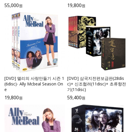
55,000
19,800
원
원
[DVD] 앨리의 사랑만들기 시즌 1
[DVD] 삼국지전편보급판(28dis
(6disc)- Ally Mcbeal Season On
c)+ 신조협려(11disc)+ 초류향전
e
기(11disc)
19,800
59,400
원
원