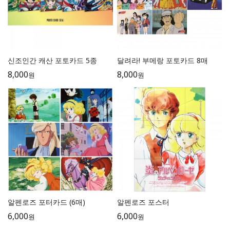
신조인간 캐산 포토카드 5종
달려라! 부메랑 포토카드 8매
8,000
8,000
원
원
알펜로즈 포터카드 (6매)
알펜로즈 포스터
6,000
6,000
원
원