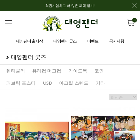
회원가입하고 더 많은 혜택 받기!
0
대영팬더 출시작
대영팬더 굿즈
이벤트
공지사항
대영팬더 굿즈
렌티큘러
유리컵·머그컵
가이드북
코인
패브릭 포스터
USB
아크릴 스텐드
기타