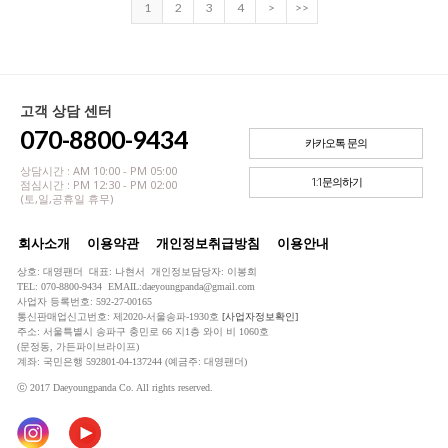
1
2
3
4
>
>>
고객 상담 센터
070-8800-9434
카카오톡 문의
상담시간 : AM 10:00 - PM 05:00
1:1문의하기
점심시간 : PM 12:30 - PM 02:00
(토,일,공휴일 휴무)
회사소개
이용약관
개인정보취급방침
이용안내
상호: 대영팬더 대표: 나현서 개인정보담당자: 이봉희
TEL: 070-8800-9434 EMAIL:daeyoungpanda@gmail.com
사업자 등록번호: 592-27-00165
통신판매업신고번호: 제2020-서울송파-1930호
[사업자정보확인]
주소: 서울특별시 송파구 충민로 66 지1층 와이 비 1060호
(문정동, 가든파이브라이프)
계좌: 국민은행 592801-04-137244 (예금주: 대영팬더)
ⓒ 2017 Daeyoungpanda Co. All rights reserved.