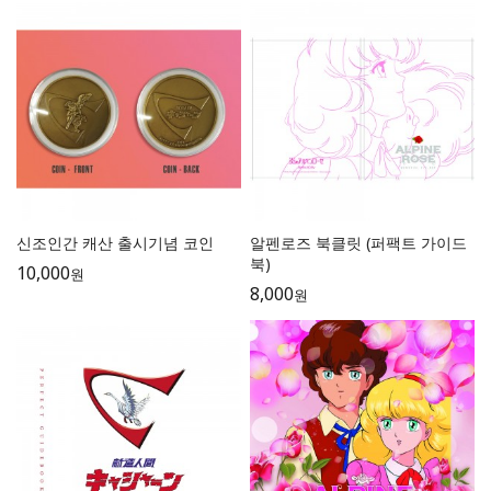
신조인간 캐산 출시기념 코인
알펜로즈 북클릿 (퍼팩트 가이드
북)
10,000
원
8,000
원