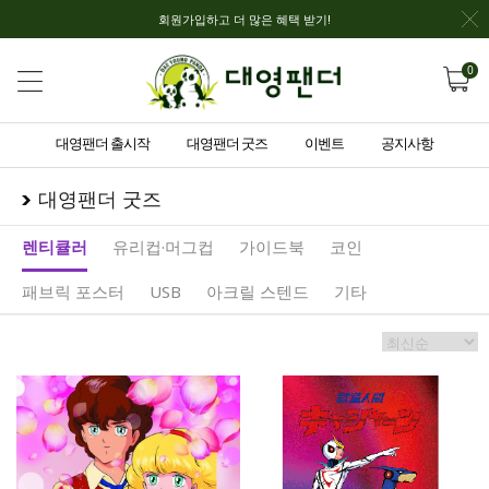
회원가입하고 더 많은 혜택 받기!
0
대영팬더 출시작
대영팬더 굿즈
이벤트
공지사항
대영팬더 굿즈
렌티큘러
유리컵·머그컵
가이드북
코인
패브릭 포스터
USB
아크릴 스텐드
기타