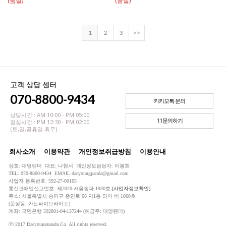
(품절)
(품절)
1
2
3
>>
고객 상담 센터
070-8800-9434
카카오톡 문의
상담시간 : AM 10:00 - PM 05:00
1:1문의하기
점심시간 : PM 12:30 - PM 02:00
(토,일,공휴일 휴무)
회사소개
이용약관
개인정보취급방침
이용안내
상호: 대영팬더 대표: 나현서 개인정보담당자: 이봉희
TEL: 070-8800-9434 EMAIL:daeyoungpanda@gmail.com
사업자 등록번호: 592-27-00165
통신판매업신고번호: 제2020-서울송파-1930호
[사업자정보확인]
주소: 서울특별시 송파구 충민로 66 지1층 와이 비 1060호
(문정동, 가든파이브라이프)
계좌: 국민은행 592801-04-137244 (예금주: 대영팬더)
ⓒ 2017 Daeyoungpanda Co. All rights reserved.