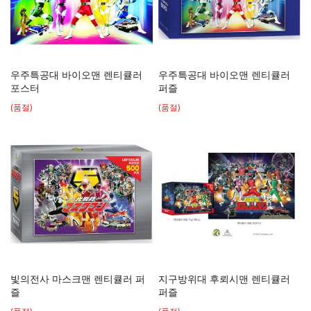
우주특공대 바이오맨 렌티큘러
우주특공대 바이오맨 렌티큘러
포스터
퍼즐
(품절)
(품절)
빛의전사 마스크맨 렌티큘러 퍼
지구방위대 후뢰시맨 렌티큘러
즐
퍼즐