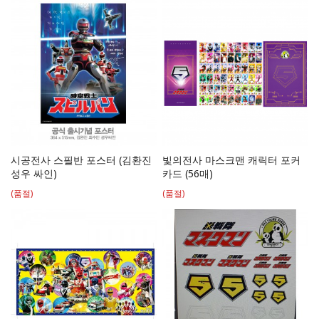
시공전사 스필반 포스터 (김환진
빛의전사 마스크맨 캐릭터 포커
성우 싸인)
카드 (56매)
(품절)
(품절)