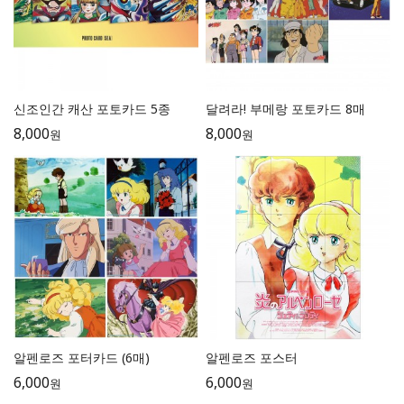
신조인간 캐산 포토카드 5종
달려라! 부메랑 포토카드 8매
8,000
8,000
원
원
알펜로즈 포터카드 (6매)
알펜로즈 포스터
6,000
6,000
원
원