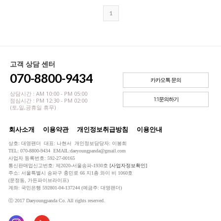
1
고객 상담 센터
070-8800-9434
카카오톡 문의
상담시간 : AM 10:00 - PM 05:00
1:1문의하기
점심시간 : PM 12:30 - PM 02:00
(토,일,공휴일 휴무)
회사소개
이용약관
개인정보취급방침
이용안내
상호: 대영팬더 대표: 나현서 개인정보담당자: 이봉희
TEL: 070-8800-9434 EMAIL:daeyoungpanda@gmail.com
사업자 등록번호: 592-27-00165
통신판매업신고번호: 제2020-서울송파-1930호
[사업자정보확인]
주소: 서울특별시 송파구 충민로 66 지1층 와이 비 1060호
(문정동, 가든파이브라이프)
계좌: 국민은행 592801-04-137244 (예금주: 대영팬더)
ⓒ 2017 Daeyoungpanda Co. All rights reserved.