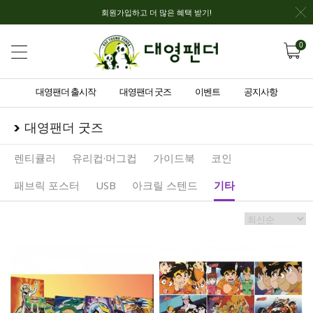
회원가입하고 더 많은 혜택 받기!
0
대영팬더 출시작
대영팬더 굿즈
이벤트
공지사항
대영팬더 굿즈
렌티큘러
유리컵·머그컵
가이드북
코인
패브릭 포스터
USB
아크릴 스텐드
기타