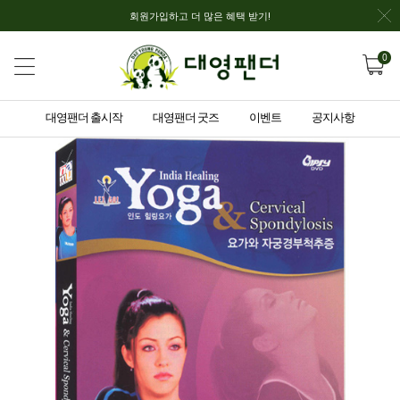
회원가입하고 더 많은 혜택 받기!
0
대영팬더 출시작
대영팬더 굿즈
이벤트
공지사항