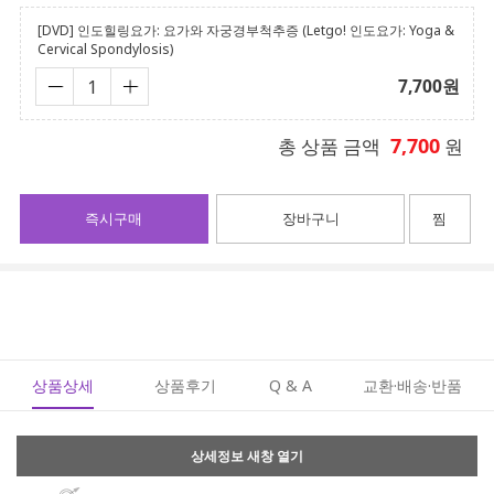
[DVD] 인도힐링요가: 요가와 자궁경부척추증 (Letgo! 인도요가: Yoga &
Cervical Spondylosis)
7,700
원
7,700
총 상품 금액
원
즉시구매
장바구니
찜
상품상세
상품후기
Q & A
교환·배송·반품
상세정보 새창 열기