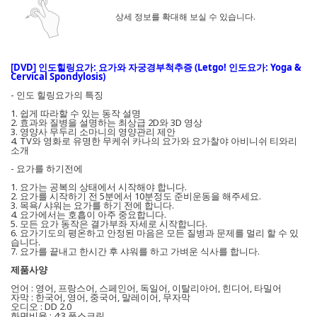
상세 정보를 확대해 보실 수 있습니다.
[DVD] 인도힐링요가: 요가와 자궁경부척추증 (Letgo! 인도요가: Yoga &
Cervical Spondylosis)
- 인도 힐링요가의 특징
1. 쉽게 따라할 수 있는 동작 설명
2. 효과와 질병을 설명하는 최상급 2D와 3D 영상
3. 영양사 무두리 소마니의 영양관리 제안
4. TV와 영화로 유명한 무케쉬 카나의 요가와 요가찰야 아비니쉬 티와리
소개
- 요가를 하기전에
1. 요가는 공복의 상태에서 시작해야 합니다.
2. 요가를 시작하기 전 5분에서 10분정도 준비운동을 해주세요.
3. 목욕/ 샤워는 요가를 하기 전에 합니다.
4. 요가에서는 호흡이 아주 중요합니다.
5. 모든 요가 동작은 결가부좌 자세로 시작합니다.
6. 요가기도의 평온하고 안정된 마음은 모든 질병과 문제를 멀리 할 수 있
습니다.
7. 요가를 끝내고 한시간 후 샤워를 하고 가벼운 식사를 합니다.
제품사양
언어 : 영어, 프랑스어, 스페인어, 독일어, 이탈리아어, 힌디어, 타밀어
자막 : 한국어, 영어, 중국어, 말레이어, 무자막
오디오 : DD 2.0
화면비율 : 4:3 풀스크린