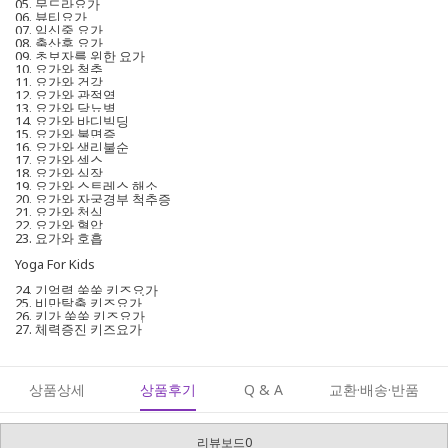
05. 무드라요가
06. 뷰티요가
07. 임신중 요가
08. 출산후 요가
09. 초보자를 위한 요가
10. 요가와 척추
11. 요가와 건강
12. 요가와 관절염
13. 요가와 당뇨병
14. 요가와 바디빌딩
15. 요가와 불면증
16. 요가와 생리불순
17. 요가와 섹스
18. 요가와 심장
19. 요가와 스트레스 해소
20. 요가와 자궁경부 척추증
21. 요가와 천식
22. 요가와 혈압
23. 요가와 호흡
Yoga For Kids
24. 기억력 쑥쑥 키즈요가
25. 비만탈출 키즈요가
26. 키가 쑥쑥 키즈요가
27. 체력증진 키즈요가
상품상세
상품후기
Q & A
교환·배송·반품
리뷰보드0