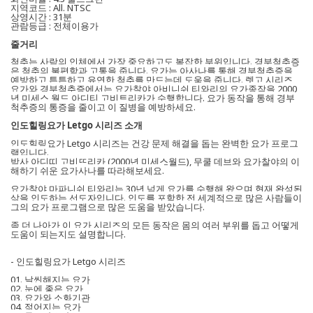
지역코드 : All. NTSC
상영시간 : 31분
관람등급 : 전체이용가
줄거리
척추는 사람의 인체에서 가장 중요하고도 복잡한 부위입니다. 경부척추증
은 척추의 불편함과 고통을 줍니다. 요가는 아사나를 통해 경부척추증을
예방하고 튼튼하고 유연한 척추를 만드는데 도움을 줍니다. 렛고 시리즈
요가와 경부척추증에서는 요가찰야 아비니쉬 티와리의 요가종작을 2000
년 미세스 월드 아디티 고비트리카가 수행합니다. 요가 동작을 통해 경부
척추증의 통증을 줄이고 이 질병을 예방하세요.
인도힐링요가 Letgo 시리즈 소개
인도힐링요가 Letgo 시리즈는 건강 문제 해결을 돕는 완벽한 요가 프로그
램입니다.
박사 아디띠 고비뜨리카 (2000년 미세스월드), 무쿨 데브와 요가찰야의 이
해하기 쉬운 요가사나를 따라해보세요.
요가찰야 마파니쉬 티와리는 30년 넘게 요가를 수행해 왔으며 현재 완성된
삶을 인도하는 선도자입니다. 인도를 포함한 전 세계적으로 많은 사람들이
그의 요가 프로그램으로 많은 도움을 받았습니다.
좀 더 나아가 이 요가 시리즈의 모든 동작은 몸의 여러 부위를 돕고 어떻게
도움이 되는지도 설명합니다.
- 인도힐링요가 Letgo 시리즈
01. 날씬해지는 요가
02. 눈에 좋은 요가
03. 요가와 소화기관
04. 젊어지는 요가