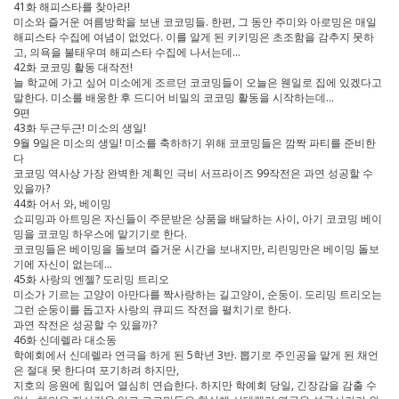
41화 해피스타를 찾아라!
미소와 즐거운 여름방학을 보낸 코코밍들. 한편, 그 동안 주미와 아로밍은 매일
해피스타 수집에 여념이 없었다. 이를 알게 된 키키밍은 초조함을 감추지 못하
고, 의욕을 불태우며 해피스타 수집에 나서는데…
42화 코코밍 활동 대작전!
늘 학교에 가고 싶어 미소에게 조르던 코코밍들이 오늘은 웬일로 집에 있겠다고
말한다. 미소를 배웅한 후 드디어 비밀의 코코밍 활동을 시작하는데…
9편
43화 두근두근! 미소의 생일!
9월 9일은 미소의 생일! 미소를 축하하기 위해 코코밍들은 깜짝 파티를 준비한
다
코코밍 역사상 가장 완벽한 계획인 극비 서프라이즈 99작전은 과연 성공할 수
있을까?
44화 어서 와, 베이밍
쇼피밍과 아트밍은 자신들이 주문받은 상품을 배달하는 사이, 아기 코코밍 베이
밍을 코코밍 하우스에 맡기기로 한다.
코코밍들은 베이밍을 돌보며 즐거운 시간을 보내지만, 리린밍만은 베이밍 돌보
기에 자신이 없는데…
45화 사랑의 엔젤? 도리밍 트리오
미소가 기르는 고양이 아만다를 짝사랑하는 길고양이, 순둥이. 도리밍 트리오는
그런 순둥이를 돕고자 사랑의 큐피드 작전을 펼치기로 한다.
과연 작전은 성공할 수 있을까?
46화 신데렐라 대소동
학예회에서 신데렐라 연극을 하게 된 5학년 3반. 뽑기로 주인공을 맡게 된 채언
은 절대 못 한다며 포기하려 하지만,
지호의 응원에 힘입어 열심히 연습한다. 하지만 학예회 당일, 긴장감을 감출 수