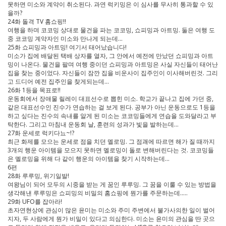
못하면 미소와 계약이 취소된다. 과연 럭키밍은 이 심사를 무사히 통과할 수 있
을까?
24화 돌격 TV 홈쇼핑!!
여행을 하며 코코밍 상대로 물건을 파는 코코밍, 쇼피밍과 아트밍. 둘은 여행 도
중 코코밍 계약자인 미소와 만나게 되는데…
25화 쇼피밍과 아트밍! 여기서 태어났습니다!
미소가 집에 배달된 택배 상자를 열자, 그 안에서 예전에 만났던 쇼피밍과 아트
밍이 나온다. 물건을 팔며 여행 중이던 쇼피밍과 아트밍은 사실 자신들이 태어난
집을 찾는 중이었다. 자신들이 잠깐 집을 비운사이 집주인이 이사해버린것. 그리
고 드디어 예전 집주인을 찾게되는데…
26화 1등을 목표로!!
운동회에서 장애물 릴레이 대표선수로 뽑힌 미소. 학교가 끝나고 집에 가던 중,
같은 대표선수인 진수가 연습하는 걸 보게 된다. 공부가 아닌 운동으로도 1등을
하고 싶다는 진수의 속내를 알게 된 미소는 코코밍들에게 연습을 도와달라고 부
탁한다. 그리고 마침내 운동회 날, 훈련의 성과가 빛을 발하는데...
27화 운세로 럭키다뇨~!?
최근 화제를 모으는 운세로 점을 치던 멜로밍. 그 점괘에 따르면 해가 질 때까지
3개의 행운 아이템을 모으지 못하면 멜로밍이 돌로 변해버린다는 것. 코코밍들
은 멜로밍을 위해 다 같이 행운의 아이템을 찾기 시작하는데…
6편
28화 루루밍, 위기일발!
여왕님이 되어 모두의 시중을 받는 게 꿈인 루루밍. 그 꿈을 이룰 수 있는 방법을
생각해낸 루루밍은 쇼피밍의 비밀의 홈쇼핑에 뭔가를 주문하는데.....
29화 UFO를 잡아라!
초자연현상에 관심이 많은 윤미는 미소와 주미 주변에서 불가사의한 일이 벌어
지자, 두 사람에게 뭔가 비밀이 있다고 의심한다. 미소는 윤미의 관심을 딴 곳으