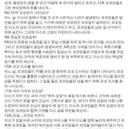
성격. 멜로밍의 방을 본 순간 마음에 쏙 든다며 달라고 조르고, 다른 코코밍들은
그런 쁘띠밍에게 화를 내는데…
8화 SOS! 포포밍이 나타났다!
어느 날, 미소네 집에서 먹을 게 모두 사라지는 사건이 발생한다. 코코밍들은 범
인을 잡기 위해 덫을 놓고, 거기에 새로운 코코밍인 포포밍이 걸려든다. 포포밍
은 미소의 남은 간식마저 다 먹어치우려고 하고, 코코밍들은 남은 걸 사수하기
위해 숨긴다. 그곳에 미소의 고양이 아만다가 나타나는데…
9화 풋살로 진검승부!
6학년과 운동장 사용권을 걸고 풋살 시합을 하게 된 하나의 친구들. 미소와 진아,
그리고 코코밍들이 열심히 응원하지만, 6학년은 수박을 던지거나, 후춧가루를
뿌리는 등의 반칙 행위를 서슴없이 일삼는다. 코코밍들은 마법으로 전세를 뒤집
으려 하지만, 오히려 역효과로 멤버가 한 명 부족하게 되고, 미소가 대신 투입돼
경기를 뛰게 되는데...
10화 코코 도사를 찾아라!
어느 날, 코코밍들이 TV를 보던 중 화면에 코코 도사라는 인물이 나타난다. 코코
도사는 자신을 훌륭한 사람이라고 소개하고, 내일 해가 질 때까지 자신을 찾으면
상을 주겠다고 말한다. 그 말을 들은 코코밍들은 상을 받기 위해 코코 도사를 찾
아 나서는데…
11화 과자 가게의 또또밍!
미소가 자주 가는 과자 가게 “추억 상점”이 폐점 위기에 처한다. 근처에 새로운
간식 가게가 문을 열어 손님이 그쪽으로 몰린 것. 게다가 추억 상점에 대한 나쁜
소문까지 퍼뜨려 손님의 발길이 뚝 끊기고, 미소와 코코밍들은 추억 상점의 또또
밍이란 코코밍과 함께 가게를 다시 살릴 작전을 짜는데…
12화 안녕... 코코밍 하우스
미소가 집을 비운 사이에 코코밍 하우스를 꾸며 미소를 깜짝 놀라게 해주려고 계
획한 코코밍들. 하지만 럭키밍은 다른 코코밍들의 의견을 받아들이지 않고 자기