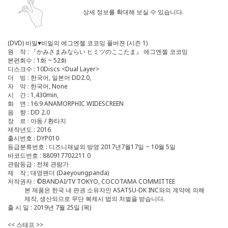
상세 정보를 확대해 보실 수 있습니다.
(DVD) 비밀♥비밀의 에그엔젤 코코밍 풀버젼 (시즌 1)
원 작 : 『かみさまみならい ヒミツのここたま』 에그엔젤 코코밍
본편회수 : 1화 ~ 52화
디스크수 : 10Discs <Dual Layer>
더 빙 : 한국어, 일본어 DD2.0,
자 막 : 한국어, None
시 간 : 1,430min,
화 면 : 16:9 ANAMORPHIC WIDESCREEN
음 향 : DD 2.0
장 르 : 아동 / 환타지
제작년도 : 2016
출시번호 : DYP010
등급분류번호 : 디즈니채널외 방영 2017년7월17일 ~ 10월 5일
바코드번호 : 880917702211 0
관람등급 : 전체 관람가
제 작 ; 대영팬더 (Daeyoungpanda)
저작권자 : ©BANDAI/TV TOKYO, COCOTAMA COMMITTEE
본 제품은 한국 내 판권 소유자인 ASATSU-DK INC와의 계약에 의해
제작, 생산되므로 무단 복제시 법의 처벌을 받습니다.
출 시 일 : 2019년 7월 25일 (목)
<< 스태프 >>