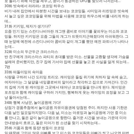
로 돌리기 위해 작전을 세우고, 윤미가 동경하는 UFO를 찾으러 나서는데…
30화 빗속에서 라라라♪ 코코밍 하우스
비가 내려 집안에서 따분한 시간을 보내는 코코밍들. 샤미밍과 리린밍은 빗속에
서 놀고 싶은 코코밍들을 위해 마법을 사용해 코코밍 하우스에 비를 내리게 하는
데…
31화 키키밍, 제자가 생기다!?
요즘 인기 있는 스칸디나비아란 개그맨 콤비로 이야기를 꽃피우는 미소와 코코
밍들. 하지만 키키밍은 요즘 그들의 개그가 뜨뜻미지근해졌다며 아쉬워한다. 그
때 눈앞에 예전에 스칸디나비아 콤비와 같이 개그를 했던 예전 파트너가 나타나
는데…
32화 미소의 두근두근 크리스마스
반 친구에게 크리스마스 파티의 초대를 받은 미소. 선물을 교환할 생각에 가슴을
설레며 준비했지만, 친구 집에 가서야 집에 선물을 놓고 온 사실을 알게 되는데…
7편
33화 떠돌이밍의 속마음
식량을 구하러 나간 도리밍 트리오. 캐이밍은 들킬 위기에 처하자 알 속에 숨고,
여자아이는 그 달걀을 네잎클로버의 알이라고 착각하고 집으로 가져간다. 인간
의 집에 가게 된 캐이밍은 그곳에서 태어난 코코밍들을 만나게 된다. 체이밍은
포츠밍과 함께 캐이밍을 구하러 가지만, 행복하게 웃는 캐이밍의 표정을 보고 그
냥 돌아서는데...
34화 행복 사냥꾼, 놀이공원에 가다!
상점가 경품추첨에서 놀이공원 자유이용권에 당첨된 주미. 하지만 사용 기한은
다음 날인 일요일까지였다. 다음 날, 미소는 아로밍과 놀이공원에 가던 중 미소
를 만나고, 둘은 같이 놀이공원으로 향한다. 즐거운 시간을 보내는 가운데 미아
안내방송이 흐르고, 둘은 미아가 된 소년을 찾기 시작하는데...
35화 거품과 함께 등장! 쌍둥이 코코밍
일 때문에 고민이 많은 아빠를 보고 미소와 코코밍들은 아빠가 씻고 나오면 마법