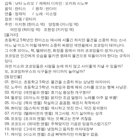
감독 : 낫타 노리오 / 캐릭터 디자인 : 오카와 시노부
음악 : 란티스 / 원작 : 반다이
연출 : 정재익 / 노래 : 이소영
장르 : 아동 / 판타지
주연 : 이지현 (한미소 역) 양정화 (지니밍 역)
여민정 (럭티밍 역) 조현정 (키키밍 역)
[줄거리]
초등학교 5학년인 한미소는 매사에 서툴긴 하지만 물건을 소중히 하는 소녀.
어느 날 미소가 어릴 때부터 소중히 써왔던 색연필에서 코코밍이 태어난다.
그 이후 피아노, 책, 텔레비전, 화장품 등에서 여러 코코밍들이 생겨나는데,
코코밍은 인간에게 모습을 들키면 원래의 물건으로 되돌아가야 한다는 규칙이
있다.
과연 미소와 코코밍들은 사람들 눈에 띄지 않고 사이좋게 지낼 수 있을까?
또, 코코밍하우스의 식구들은 어디까지 늘어날까?
[등장인물]
01. 한미소 초등학교 5학년. 물건을 소중히 하는 상냥한 여자아이.
02. 노주미 초등학교 5학년. 아로밍과 함께 해피 스타를 모으는 행복 사냥꾼.
03. 럭키밍 (색연필의 엔젤) 호기심 왕성한 개구쟁이!
04. 멜로밍 (피아노의 엔젤) 밝지만 조금 덜렁이. 노래를 아주 잘 부름!
05. 지니밍 (책의 엔젤) 착실하고 꼼꼼함. 뭐든지 척척박사!
06. 쁘띠밍 (립스틱의 엔젤) 섹시하고 멋진 언니. 약간 응석쟁이
07. 키키밍 (텔레비전의 엔젤) 개그사랑. 지기 싫어하는 성격
08. 포포밍 (포크의 엔젤) 먹는 것 빼고는 전부 귀찮음.
09. 코코도사 (위대한 엔젤) 주책맞지만 가끔은 믿음직스럽기도!?
10. 체이밍 (그네의 엔젤) 냉정하고 듬직한 여자대장부
11. 캐이밍 (시소의 엔젤) 조금 삐딱하지만 미워할수 없음.