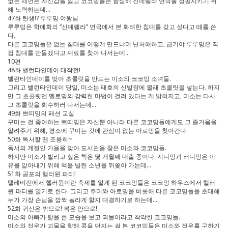
없는 채언은 자신감을 잃고 코코밍들은 합심해 신데렐라 연극을 성공시키기 위
해 노력하는데…
47화 탄생!? 루루밍 여왕님
루루밍은 학예회의 “신데렐라” 연극에서 본 화려한 침대를 갖고 싶다고 떼를 쓴
다.
다른 코코밍들은 없는 침대를 어떻게 만드냐며 난처해하고, 급기야 루루밍은 직
접 침대를 만들겠다고 재료를 찾아 나서는데…
10편
48화 밸런타인데이 대작전!
밸런타인데이를 맞아 초콜릿을 만드는 미소와 코코밍 소녀들.
그리고 밸런타인데이 당일, 미소는 태호의 신발장에 몰래 초콜릿을 넣는다. 하지
만 그 초콜릿엔 멜로밍의 강력한 마법이 걸려 있다는 게 밝혀지고, 미소는 다시
그 초콜릿을 회수하러 나서는데…
49화 쁘띠밍의 패션 교실
꾸미는 걸 좋아하는 쁘띠밍은 자신뿐 아니라 다른 코코밍들에게도 그 즐거움을
알려주기 위해, 평소에 꾸미는 것에 관심이 없는 아로밍을 찾아간다.
50화 독서할 땐 조용히~
독서의 계절인 가을을 맞아 도서관을 찾은 미소와 코코밍들.
하지만 미소가 빌리고 싶은 책은 몇 개월째 대출 중이다. 지니밍과 러니밍은 이
유를 알아내기 위해 책을 빌린 소년을 뒤쫓아 가는데…
51화 공포의 핼러윈 파티!
텔레비전에서 핼러윈이란 축제를 알게 된 코코밍들은 코코밍 하우스에서 핼러
윈 파티를 열기로 한다. 그리고 주미와 아로밍을 비롯해 다른 코코밍들을 초대해
누가 가장 손님을 깜짝 놀라게 할지 대결하기로 하는데…
52화 귀신은 밖으로! 복은 안으로!
미소의 아빠가 탈을 쓴 모습을 보고 괴물이라고 착각한 코코밍들.
미소와 정우가 괴물을 향해 콩을 던지는 걸 본 코코밍들은 미소와 정우를 구하기