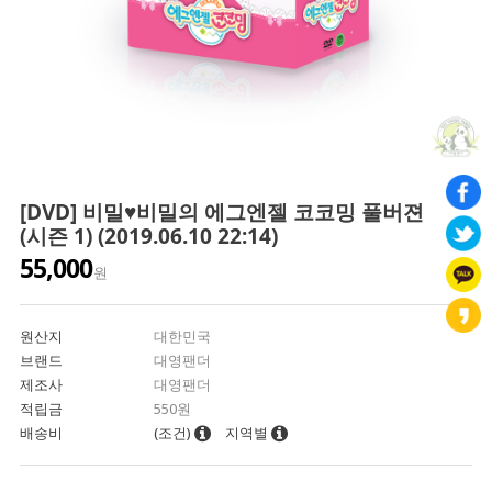
[DVD] 비밀♥비밀의 에그엔젤 코코밍 풀버젼
(시즌 1) (2019.06.10 22:14)
55,000
원
원산지
대한민국
브랜드
대영팬더
제조사
대영팬더
적립금
550원
배송비
(조건)
지역별