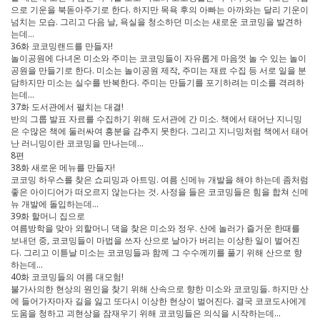
으로 기운을 북돋아주기로 한다. 하지만 목욕 후의 아빠는 아까와는 달리 기운이
넘치는 모습. 그리고 다음 날, 욕실을 청소하던 미소는 새로운 코코밍을 발견하
는데…
36화 코코밍랜드를 만들자!
놀이공원에 다녀온 미소와 주미는 코코밍들이 자유롭게 마음껏 놀 수 있는 놀이
공원을 만들기로 한다. 미소는 놀이공원 제작, 주미는 재료 수집 등 서로 일을 분
담하지만 미소는 실수를 반복한다. 주미는 만들기를 포기하려는 미소를 격려하
는데…
37화 도서관에서 펼치는 대결!
반의 그룹 발표 자료를 수집하기 위해 도서관에 간 미소. 책에서 태어난 지니밍
은 수많은 책에 둘러싸여 흥분을 감추지 못한다. 그리고 지니밍처럼 책에서 태어
난 러니밍이란 코코밍을 만나는데…
8편
38화 새로운 메뉴를 만들자!
코코밍 하우스를 찾은 쇼피밍과 아트밍. 여름 신메뉴 개발을 해야 하는데 좀처럼
좋은 아이디어가 떠오르지 않는다는 것. 사정을 들은 코코밍들은 힘을 합쳐 신메
뉴 개발에 돌입하는데…
39화 할머니 집으로
여름방학을 맞아 외할머니 댁을 찾은 미소와 정우. 산에 놀러가 즐거운 한때를
보내던 중, 코코밍들이 마법을 쓰자 산으로 날아가 버리는 이상한 일이 벌어진
다. 그리고 이튿날 미소는 코코밍들과 함께 그 수수께끼를 풀기 위해 산으로 향
하는데…
40화 코코밍들의 여름 대모험!
불가사의한 현상의 원인을 찾기 위해 산속으로 향한 미소와 코코밍들. 하지만 산
에 들어가자마자 길을 잃고 또다시 이상한 현상이 벌어진다. 결국 코코도사에게
도움을 청하고 괴현상을 잠재우기 위해 코코밍들은 의식을 시작하는데…