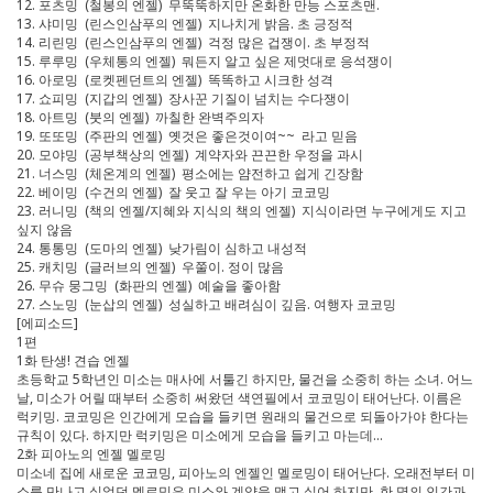
12. 포츠밍 (철봉의 엔젤) 무뚝뚝하지만 온화한 만능 스포츠맨.
13. 샤미밍 (린스인삼푸의 엔젤) 지나치게 밝음. 초 긍정적
14. 리린밍 (린스인삼푸의 엔젤) 걱정 많은 겁쟁이. 초 부정적
15. 루루밍 (우체통의 엔젤) 뭐든지 알고 싶은 제멋대로 응석쟁이
16. 아로밍 (로켓펜던트의 엔젤) 똑똑하고 시크한 성격
17. 쇼피밍 (지갑의 엔젤) 장사꾼 기질이 넘치는 수다쟁이
18. 아트밍 (붓의 엔젤) 까칠한 완벽주의자
19. 또또밍 (주판의 엔젤) 옛것은 좋은것이여~~ 라고 믿음
20. 모야밍 (공부책상의 엔젤) 계약자와 끈끈한 우정을 과시
21. 너스밍 (체온계의 엔젤) 평소에는 얌전하고 쉽게 긴장함
22. 베이밍 (수건의 엔젤) 잘 웃고 잘 우는 아기 코코밍
23. 러니밍 (책의 엔젤/지혜와 지식의 책의 엔젤) 지식이라면 누구에게도 지고
싶지 않음
24. 통통밍 (도마의 엔젤) 낮가림이 심하고 내성적
25. 캐치밍 (글러브의 엔젤) 우쭐이. 정이 많음
26. 무슈 뭉그밍 (화판의 엔젤) 예술을 좋아함
27. 스노밍 (눈삽의 엔젤) 성실하고 배려심이 깊음. 여행자 코코밍
[에피소드]
1편
1화 탄생! 견습 엔젤
초등학교 5학년인 미소는 매사에 서툴긴 하지만, 물건을 소중히 하는 소녀. 어느
날, 미소가 어릴 때부터 소중히 써왔던 색연필에서 코코밍이 태어난다. 이름은
럭키밍. 코코밍은 인간에게 모습을 들키면 원래의 물건으로 되돌아가야 한다는
규칙이 있다. 하지만 럭키밍은 미소에게 모습을 들키고 마는데…
2화 피아노의 엔젤 멜로밍
미소네 집에 새로운 코코밍, 피아노의 엔젤인 멜로밍이 태어난다. 오래전부터 미
소를 만나고 싶었던 멜로밍은 미소와 계약을 맺고 싶어 하지만, 한 명의 인간과