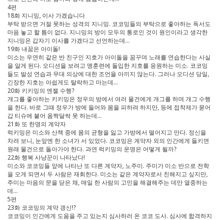
4편
18화 지니밍, 이사 가겠습니다
부탁 받으면 거절 못하는 성격의 지니밍. 코코밍들의 부탁으로 좋아하는 독서도
마음 놓고 할 틈이 없다. 지니밍의 방이 모두의 통로인 것이 원인이라고 생각한
지니밍은 갑자기 이사를 가겠다고 선언하는데...
19화 내꿈은 아이돌!
미소는 우연히 같은 반 친구인 지호가 아이돌을 꿈꾸며 노래를 연습한다는 사실
을 알게 된다. 오디션을 보려고 맹훈련에 돌입한 지호를 응원하는 미소. 코코밍
들도 발성 연습과 무대 의상에 대한 조언을 아끼지 않는다. 그러나 오디션 당일,
긴장한 지호는 아쉽게도 탈락하고 마는데…
20화 키키밍의 엔젤 수행?
개그를 좋아하는 키키밍은 정우의 방에서 여러 물건에게 개그를 하며 개그 수행
을 한다. 바로 그때 정우가 방에 들어와 몸을 피하려 하지만, 등에 접착제가 묻어
갑 티슈에 붙어 옴짝달싹 못 하는데…
21화 또 한명의 계약자
럭키밍은 미소와 산책 중에 몸의 균형을 잃고 가방에서 떨어지고 만다. 정신을
차려 보니, 눈앞엔 한 소녀가 서 있었다. 코코밍은 계약자 외의 인간에게 들키면
원래 물건으로 돌아가야 한다. 과연 럭키밍의 운명은 어떻게 될까?
22화 행복 사냥꾼이 나타났다!
미소와 코코밍들 앞에 나타난 또 다른 계약자, 노주미. 주미가 미소 반으로 전학
을 오게 되면서 두 사람은 재회한다. 미소는 같은 계약자로서 친해지고 싶지만,
주미는 마음의 문을 닫은 채, 매일 한 사람의 고민을 해결해주는 데만 열중하는
데…
5편
23화 코코밍의 계약 갱신!?
코코밍이 인간에게 도움을 주고 있는지 심사하러 온 코코 도사. 심사에 합격하지