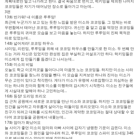
계획대로만 밀고 나가려고 한다. 결국 싸움으로 번지고, 럭키밍을 제외한 나머지
코코밍들은 자기가 태어났던 장소로 돌아가고 마는데…
3편
13화 반가워! 내 이름은 루루밍!
최근에 누군가가 보고 있는 듯한 느낌을 받은 미소와 코코밍들. 그 정체는 바로
우편함에서 태어난 코코밍, 루루밍이었다. 귀신인 줄 알고 겁을 먹었던 코코밍들
은 루루밍의 귀여운 모습을 보고 마음을 놓는다. 하지만 루루밍의 진짜 목적은
따로 있었는데…
14화 넓어져라! 코코밍 하우스
샤미밍, 리린밍, 루루밍을 위해 새 코코밍 하우스를 만들기로 한 미소. 두 번째 만
드는 거라 자신은 있었지만 완성된 집은 부실하고 어설프기만 하다. 럭키밍들은
미소에게 집 만들기를 돕겠다고 나서는데…
15화 미소의 비밀
오늘도 학교 이곳저곳을 돌아다니며 마음껏 노는 코코밍들. 하지만 미소는 사라
진 코코밍들을 찾느라 진땀을 뺀다. 이 모습을 지켜보던 하나와 진아는 미소가
무슨 고민이 있다고 착각한다. 게다가 미소가 유령에 사로잡혔다고 의심하는 윤
미는 하나와 진아와 함께 미소를 미행하며 감시하기 시작한다. 미소는 친구들에
게 사실대로 말해야 하나 고민하는데…
16화 등장! 도리밍 트리오
집 근처 공원에서 새로운 코코밍을 만난 미소와 코코밍들. 하지만 그 코코밍들은
인간을 싫어하고 자유롭게 살아가는 떠돌이밍 트리오였다. 미소와 코코밍들은
친구가 되려고 대화를 시도하지만, 인간과 계약한 코코밍과는 절대 상대할 수 없
다며 코코밍들을 공원에서 내쫓는데…
17화 엄마가 화났어요
늘 사이가 좋던 미소의 엄마와 아빠 사이에 갑자기 냉랭한 기운이 감돈다. 미소
와 코코밍들은 그 원인을 알아내려 하고, 루루밍이 코코밍 스파이 코드네임 346
으로 변신해 미소 엄마의 방에 잠입하는데…