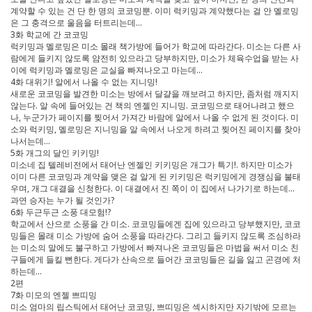
계약할 수 있는 건 단 한 명의 코코밍뿐. 이미 럭키밍과 계약했다는 걸 안 멜로밍
은 그 충격으로 울음을 터트리는데…
3화 학교에 간 코코밍
럭키밍과 멜로밍은 미소 몰래 책가방에 들어가 학교에 따라간다. 미소는 다른 사
람에게 들키지 않도록 얌전히 있으라고 당부하지만, 미소가 체육수업을 받는 사
이에 럭키밍과 멜로밍은 교실을 빠져나오고 마는데…
4화 대위기! 알에서 나올 수 없는 지니밍!
새로운 코코밍을 발견한 미소는 방에서 달걀을 깨보려고 하지만, 좀처럼 깨지지
않는다. 알 속에 들어있는 건 책의 엔젤인 지니밍. 코코밍으로 태어나려고 했으
나, 누군가가 페이지를 찢어서 가져간 바람에 알에서 나올 수 없게 된 것이다. 미
소와 럭키밍, 멜로밍은 지니밍을 알 속에서 나오게 하려고 찢어진 페이지를 찾아
나서는데…
5화 개그의 달인 키키밍!
미소네 집 텔레비전에서 태어난 엔젤인 키키밍은 개그가 특기!. 하지만 미소가
이미 다른 코코밍과 계약을 맺은 걸 알게 된 키키밍은 럭키밍에게 경쟁심을 불태
우며, 개그 대결을 신청한다. 이 대결에서 진 쪽이 이 집에서 나가기로 하는데...
과연 승자는 누가 될 것인가?
6화 두근두근 소풍 대모험!?
학교에서 산으로 소풍을 간 미소. 코코밍들에겐 집에 있으라고 당부했지만, 코코
밍들은 몰래 미소 가방에 숨어 소풍을 따라간다. 그리고 들키지 않도록 조심하라
는 미소의 말에도 불구하고 가방에서 빠져나온 코코밍들은 마법을 써서 미소 친
구들에게 들킬 뻔한다. 게다가 산속으로 들어간 코코밍들은 길을 잃고 곤경에 처
하는데…
2편
7화 미모의 엔젤 쁘띠밍
미소 엄마의 립스틱에서 태어난 코코밍, 쁘띠밍은 섹시하지만 자기밖에 모르는