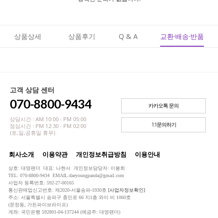
상품상세
상품후기
Q & A
교환·배송·반품
고객 상담 센터
070-8800-9434
카카오톡 문의
상담시간 : AM 10:00 - PM 05:00
1:1문의하기
점심시간 : PM 12:30 - PM 02:00
(토,일,공휴일 휴무)
회사소개
이용약관
개인정보취급방침
이용안내
상호: 대영팬더 대표: 나현서 개인정보담당자: 이봉희
TEL: 070-8800-9434 EMAIL:daeyoungpanda@gmail.com
사업자 등록번호: 592-27-00165
통신판매업신고번호: 제2020-서울송파-1930호
[사업자정보확인]
주소: 서울특별시 송파구 충민로 66 지1층 와이 비 1060호
(문정동, 가든파이브라이프)
계좌: 국민은행 592801-04-137244 (예금주: 대영팬더)