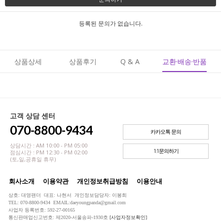
등록된 문의가 없습니다.
상품상세
상품후기
Q & A
교환·배송·반품
고객 상담 센터
070-8800-9434
카카오톡 문의
상담시간 : AM 10:00 - PM 05:00
1:1문의하기
점심시간 : PM 12:30 - PM 02:00
(토,일,공휴일 휴무)
회사소개
이용약관
개인정보취급방침
이용안내
상호: 대영팬더 대표: 나현서 개인정보담당자: 이봉희
TEL: 070-8800-9434 EMAIL:daeyoungpanda@gmail.com
사업자 등록번호: 592-27-00165
통신판매업신고번호: 제2020-서울송파-1930호
[사업자정보확인]