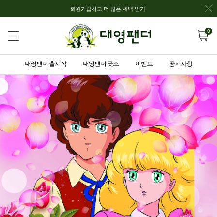
회원가입하고 더 많은 혜택 받기!
0
대영팬더 출시작
대영팬더 굿즈
이벤트
공지사항