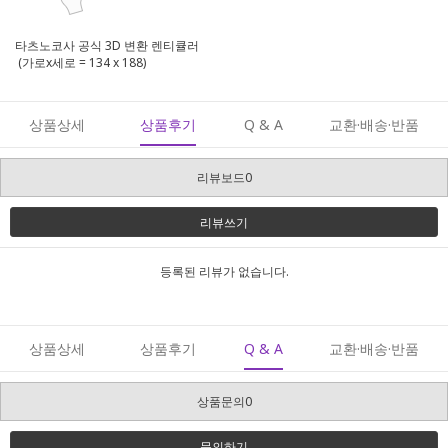
타츠노코사 공식 3D 변환 렌티큘러
(가로x세로 = 134 x 188)
상품상세
상품후기
Q & A
교환·배송·반품
리뷰보드0
리뷰쓰기
등록된 리뷰가 없습니다.
상품상세
상품후기
Q & A
교환·배송·반품
상품문의0
문의하기