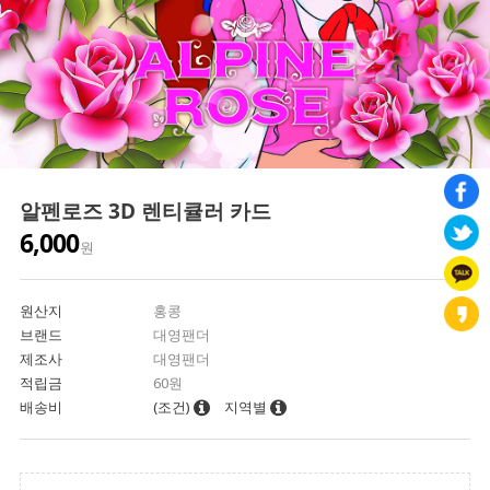
알펜로즈 3D 렌티큘러 카드
6,000
원
원산지
홍콩
브랜드
대영팬더
제조사
대영팬더
적립금
60원
배송비
(조건)
지역별