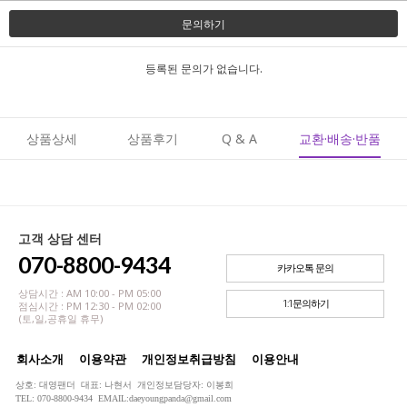
문의하기
등록된 문의가 없습니다.
상품상세
상품후기
Q & A
교환·배송·반품
고객 상담 센터
070-8800-9434
카카오톡 문의
상담시간 : AM 10:00 - PM 05:00
1:1문의하기
점심시간 : PM 12:30 - PM 02:00
(토,일,공휴일 휴무)
회사소개
이용약관
개인정보취급방침
이용안내
상호: 대영팬더 대표: 나현서 개인정보담당자: 이봉희
TEL: 070-8800-9434 EMAIL:daeyoungpanda@gmail.com