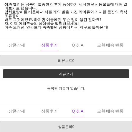
샘과 앨리는 공룡이 멸종한 이후에 등장하기 시작한 원시동물들에 대해 알
아보기로 했습니다.
검치호랑이를 비롯해서 서른 개의 발을 가진 악어류와 거대한 몸집의 육식
조류들이
바로 그것이었죠. 하지만 이들에겐 우슨 일이 생긴 걸까요?
자, 이제 여러분들의 상상력을 발휘해보세요!
아주 오래전, 인간보다 똑똑했던 공룡이 다시 지구로 돌아온다!
상품상세
상품후기
Q & A
교환·배송·반품
리뷰보드0
리뷰쓰기
등록된 리뷰가 없습니다.
상품상세
상품후기
Q & A
교환·배송·반품
상품문의0