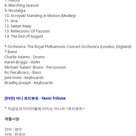
7. Felitsa
8. Marching Season
9. Nostalgia
10. Acroyali/ Standing In Motion (Medley)
11. Aria
12. Swept Away
13. Reflections Of Passion
14. The End Of August
* Orchestra: The Royal Philhamonic Concert Orchestra (London, England)
* Band:
Charlie Adams - Drums
Haren Briggs - Violin
Michael "kalani" Bruno - Percussion
Ric Fierabracci - Bass
Julie Homi - Keyboards
Bradley Joseph - Keyboards
[DVD] 야니 트리뷰트 - Yanni Tribute
* 자금성과 타지마할에 바치는 야니의 <트리뷰트>
제품사양
언어 : 영어
자막 : 한국어