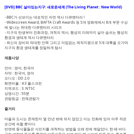
[DVD] BBC 살아있는지구: 새로운세계 (The Living Planet : New World)
- BBC가 선보이는 대표적인 자연 역사 다큐멘터리 !
- Widescreen Award, BAFTA Craft Awards 등 5개 영화제에서 8개 부문 수상
에 빛나는 위대한 다큐멘터리 시리즈
- 지구의 탄생부터 진화과정, 개척의 역사, 행성의 미래까지 살아 숨쉬는 행성의
환경과 생태계 역사 다큐멘터리
- 최신의 장비와 막대한 인력 그리고 아낌없는 제작지원으로 5개 대륙을 오가며
지구의 환경 생태계를 정밀하게 탐사
제품사양
언어 : 영어, 한국어
자막 : 한국어, 영어
오디오 : DD 2.0
화면비율 : 4:3 풀스크린
지역코드 : 3. NTSC
상영시간 : 55분
관람등급 : 전체관람가
줄거리
마을과 도시는 존재한지 몇 만년 밖에 되지 않았고 이는 진화에 있어 아주 작은
순간에 속할 뿐이다.
반면에 동식물들은 식민지를 개척하는 방법을 오래 전에 깨달았다. 한 때 바다