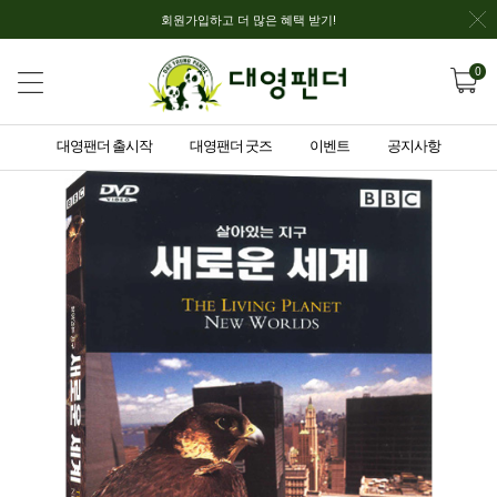
회원가입하고 더 많은 혜택 받기!
0
대영팬더 출시작
대영팬더 굿즈
이벤트
공지사항