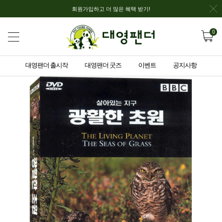
회원가입하고 더 많은 혜택 받기!
0
대영팬더 출시작
대영팬더 굿즈
이벤트
공지사항