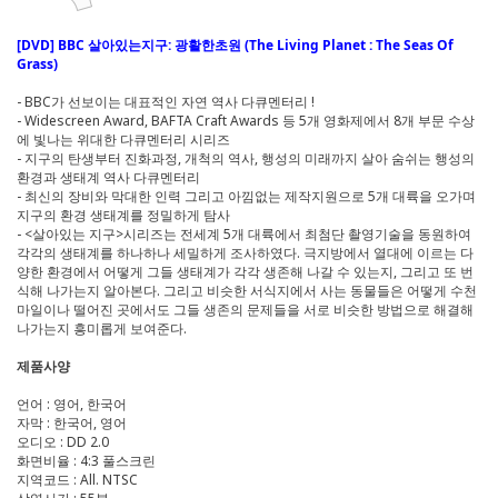
[DVD] BBC 살아있는지구: 광활한초원 (The Living Planet : The Seas Of
Grass)
- BBC가 선보이는 대표적인 자연 역사 다큐멘터리 !
- Widescreen Award, BAFTA Craft Awards 등 5개 영화제에서 8개 부문 수상
에 빛나는 위대한 다큐멘터리 시리즈
- 지구의 탄생부터 진화과정, 개척의 역사, 행성의 미래까지 살아 숨쉬는 행성의
환경과 생태계 역사 다큐멘터리
- 최신의 장비와 막대한 인력 그리고 아낌없는 제작지원으로 5개 대륙을 오가며
지구의 환경 생태계를 정밀하게 탐사
- <살아있는 지구>시리즈는 전세계 5개 대륙에서 최첨단 촬영기술을 동원하여
각각의 생태계를 하나하나 세밀하게 조사하였다. 극지방에서 열대에 이르는 다
양한 환경에서 어떻게 그들 생태계가 각각 생존해 나갈 수 있는지, 그리고 또 번
식해 나가는지 알아본다. 그리고 비슷한 서식지에서 사는 동물들은 어떻게 수천
마일이나 떨어진 곳에서도 그들 생존의 문제들을 서로 비슷한 방법으로 해결해
나가는지 흥미롭게 보여준다.
제품사양
언어 : 영어, 한국어
자막 : 한국어, 영어
오디오 : DD 2.0
화면비율 : 4:3 풀스크린
지역코드 : All. NTSC