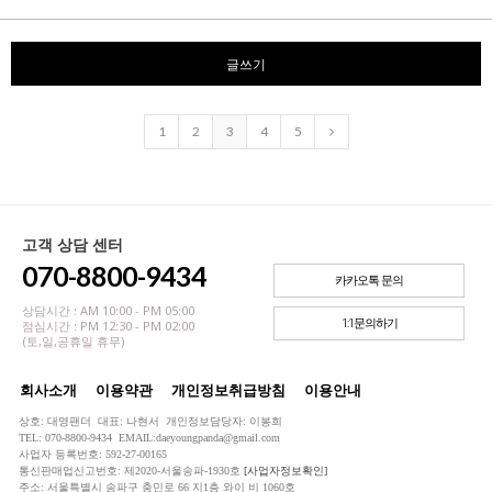
글쓰기
1
2
3
4
5
고객 상담 센터
070-8800-9434
카카오톡 문의
상담시간 : AM 10:00 - PM 05:00
1:1문의하기
점심시간 : PM 12:30 - PM 02:00
(토,일,공휴일 휴무)
회사소개
이용약관
개인정보취급방침
이용안내
상호: 대영팬더 대표: 나현서 개인정보담당자: 이봉희
TEL: 070-8800-9434 EMAIL:daeyoungpanda@gmail.com
사업자 등록번호: 592-27-00165
통신판매업신고번호: 제2020-서울송파-1930호
[사업자정보확인]
주소: 서울특별시 송파구 충민로 66 지1층 와이 비 1060호