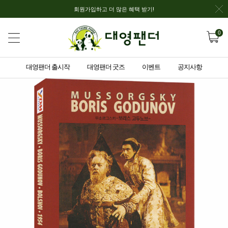
회원가입하고 더 많은 혜택 받기!
0
대영팬더 출시작
대영팬더 굿즈
이벤트
공지사항