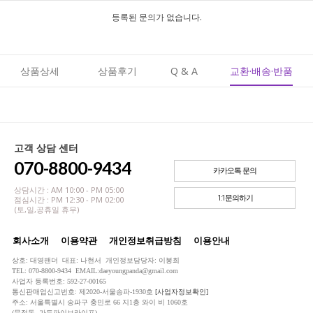
등록된 문의가 없습니다.
상품상세
상품후기
Q & A
교환·배송·반품
고객 상담 센터
070-8800-9434
카카오톡 문의
상담시간 : AM 10:00 - PM 05:00
1:1문의하기
점심시간 : PM 12:30 - PM 02:00
(토,일,공휴일 휴무)
회사소개
이용약관
개인정보취급방침
이용안내
상호: 대영팬더 대표: 나현서 개인정보담당자: 이봉희
TEL: 070-8800-9434 EMAIL:daeyoungpanda@gmail.com
사업자 등록번호: 592-27-00165
통신판매업신고번호: 제2020-서울송파-1930호
[사업자정보확인]
주소: 서울특별시 송파구 충민로 66 지1층 와이 비 1060호
(문정동, 가든파이브라이프)