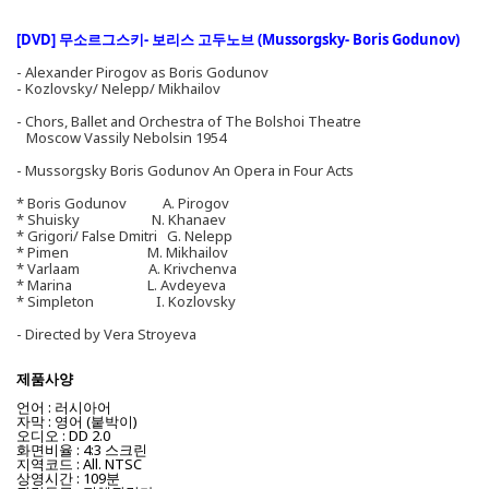
[DVD] 무소르그스키- 보리스 고두노브 (Mussorgsky- Boris Godunov)
- Alexander Pirogov as Boris Godunov
- Kozlovsky/ Nelepp/ Mikhailov
- Chors, Ballet and Orchestra of The Bolshoi Theatre
Moscow Vassily Nebolsin 1954
- Mussorgsky Boris Godunov An Opera in Four Acts
* Boris Godunov A. Pirogov
* Shuisky N. Khanaev
* Grigori/ False Dmitri G. Nelepp
* Pimen M. Mikhailov
* Varlaam A. Krivchenva
* Marina L. Avdeyeva
* Simpleton I. Kozlovsky
- Directed by Vera Stroyeva
제품사양
언어 : 러시아어
자막 : 영어 (붙박이)
오디오 : DD 2.0
화면비율 : 4:3 스크린
지역코드 : All. NTSC
상영시간 : 109분