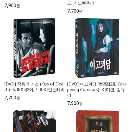
도, 리노벤추라
7,900
원
7,700
원
[DVD] 죽음의 키스 (Kiss of Dea
[DVD] 여고괴담 (女高怪談, Whis
th)- 빅터마츄어, 브라이언돈레비
pering Corridors)- 이미연, 김규
리
7,700
원
7,900
원