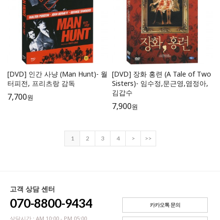
[DVD] 인간 사냥 (Man Hunt)- 월
[DVD] 장화 홍련 (A Tale of Two
터피전, 프리츠랑 감독
Sisters)- 임수정,문근영,염정아,
김갑수
7,700
원
7,900
원
1
2
3
4
>
>>
고객 상담 센터
070-8800-9434
카카오톡 문의
상담시간 : AM 10:00 - PM 05:00