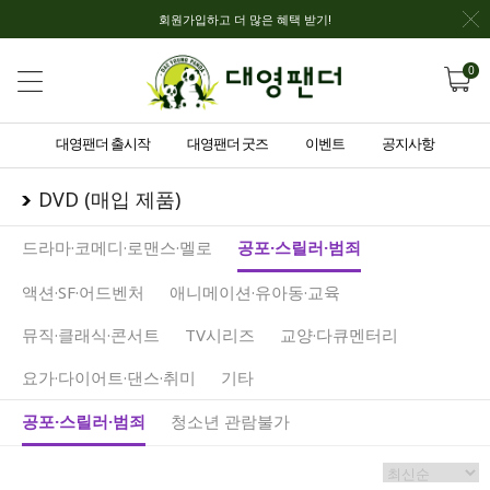
회원가입하고 더 많은 혜택 받기!
0
대영팬더 출시작
대영팬더 굿즈
이벤트
공지사항
DVD (매입 제품)
드라마·코메디·로맨스·멜로
공포·스릴러·범죄
액션·SF·어드벤처
애니메이션·유아동·교육
뮤직·클래식·콘서트
TV시리즈
교양·다큐멘터리
요가·다이어트·댄스·취미
기타
공포·스릴러·범죄
청소년 관람불가