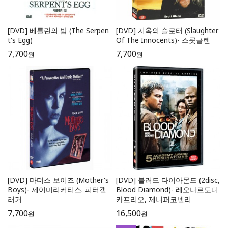
[DVD] 베를린의 밤 (The Serpen
[DVD] 지옥의 슬로터 (Slaughter
t's Egg)
Of The Innocents)- 스콧글렌
7,700
7,700
원
원
[DVD] 마더스 보이즈 (Mother's
[DVD] 블러드 다이아몬드 (2disc,
Boys)- 제이미리커티스. 피터갤
Blood Diamond)- 레오나르도디
러거
카프리오, 제니퍼코넬리
7,700
16,500
원
원