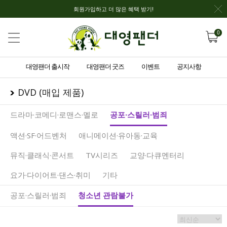
회원가입하고 더 많은 혜택 받기!
0
대영팬더 출시작
대영팬더 굿즈
이벤트
공지사항
DVD (매입 제품)
드라마·코메디·로맨스·멜로
공포·스릴러·범죄
액션·SF·어드벤처
애니메이션·유아동·교육
뮤직·클래식·콘서트
TV시리즈
교양·다큐멘터리
요가·다이어트·댄스·취미
기타
공포·스릴러·범죄
청소년 관람불가