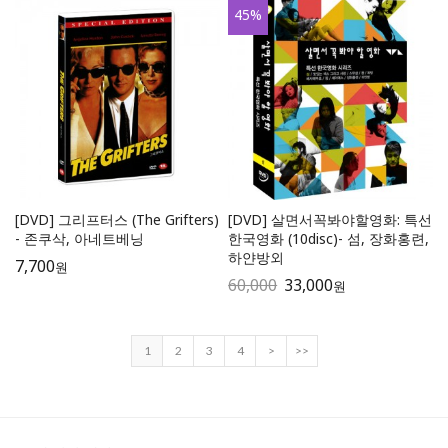
45
%
[DVD] 그리프터스 (The Grifters)
[DVD] 살면서꼭봐야할영화: 특선
- 존쿠삭, 아네트베닝
한국영화 (10disc)- 섬, 장화홍련,
하얀방외
7,700
원
60,000
33,000
원
1
2
3
4
>
>>