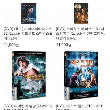
[DVD] (폭스) 마이너리티리포트
[DVD] 스타워즈 에피소드 3 : 시
SE (2disc)- 톰크루즈.스티븐스필
스의복수 (2disc)- 이완맥그리거,
버그감독
나탈리포트만
11,000
11,000
원
원
[DVD] 타이탄의 멸망 [CLASH O
[DVD] 라스트 밈지 [THE LAST