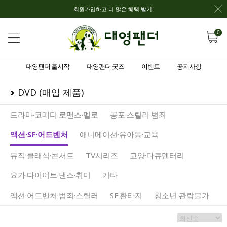
회원가입하고 더 많은 혜택 받기!
0
대영팬더 출시작
대영팬더 굿즈
이벤트
공지사항
DVD (매입 제품)
드라마·코메디·로맨스·멜로
공포·스릴러·범죄
액션·SF·어드벤처
애니메이션·유아동·교육
뮤직·클래식·콘서트
TV시리즈
교양·다큐멘터리
요가·다이어트·댄스·취미
기타
액션·어드벤처·범죄·스릴러
SF·환타지
청소년 관람불가