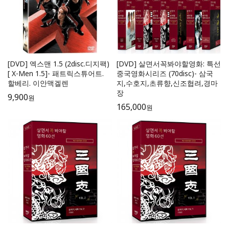
[DVD] 엑스맨 1.5 (2disc.디지팩)
[DVD] 살면서꼭봐야할영화: 특선
[ X-Men 1.5]- 패트릭스튜어트.
중국영화시리즈 (70disc)- 삼국
할베리. 이안맥겔렌
지,수호지,초류향,신조협려,경마
장
9,900
원
165,000
원