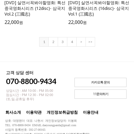
[DVD] 살면서꼭봐야할영화: 특선
[DVD] 살면서꼭봐야할영화: 특선
중국영화시리즈 (12disc)- 삼국지
중국영화시리즈 (16disc)- 삼국지
Vol.2 (三國志)
Vol.1 (三國志)
22,000
22,000
원
원
1
2
3
4
>
>>
고객 상담 센터
070-8800-9434
카카오톡 문의
상담시간 : AM 10:00 - PM 05:00
1:1문의하기
점심시간 : PM 12:30 - PM 02:00
(토,일,공휴일 휴무)
회사소개
이용약관
개인정보취급방침
이용안내
상호: 대영팬더 대표: 나현서 개인정보담당자: 이봉희
TEL: 070-8800-9434 EMAIL:daeyoungpanda@gmail.com
사업자 등록번호: 592-27-00165