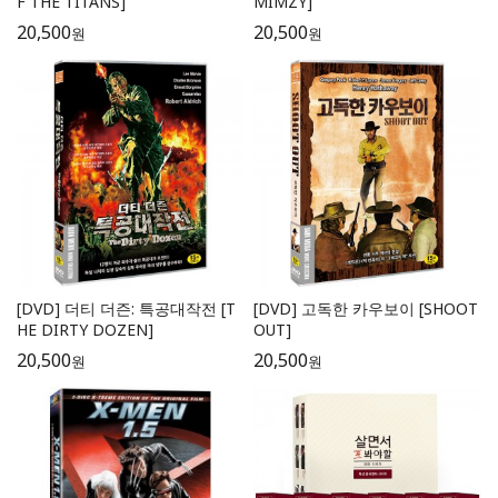
F THE TITANS]
MIMZY]
20,500
20,500
원
원
[DVD] 더티 더즌: 특공대작전 [T
[DVD] 고독한 카우보이 [SHOOT
HE DIRTY DOZEN]
OUT]
20,500
20,500
원
원