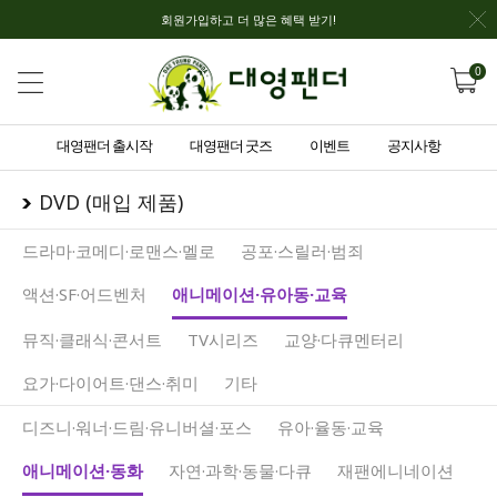
회원가입하고 더 많은 혜택 받기!
0
대영팬더 출시작
대영팬더 굿즈
이벤트
공지사항
DVD (매입 제품)
드라마·코메디·로맨스·멜로
공포·스릴러·범죄
액션·SF·어드벤처
애니메이션·유아동·교육
뮤직·클래식·콘서트
TV시리즈
교양·다큐멘터리
요가·다이어트·댄스·취미
기타
디즈니·워너·드림·유니버셜·포스
유아·율동·교육
애니메이션·동화
자연·과학·동물·다큐
재팬에니네이션