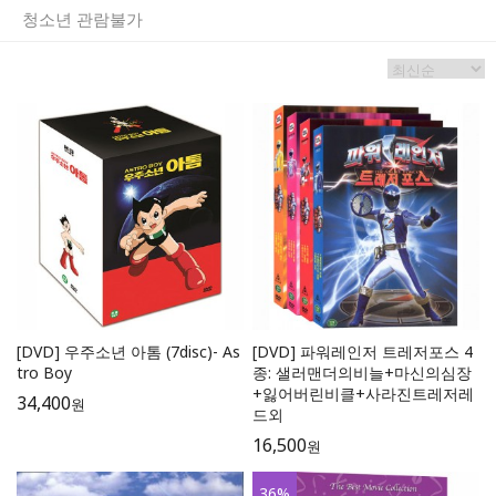
청소년 관람불가
[DVD] 우주소년 아톰 (7disc)- As
[DVD] 파워레인저 트레저포스 4
tro Boy
종: 샐러맨더의비늘+마신의심장
+잃어버린비클+사라진트레저레
34,400
원
드외
16,500
원
36
%