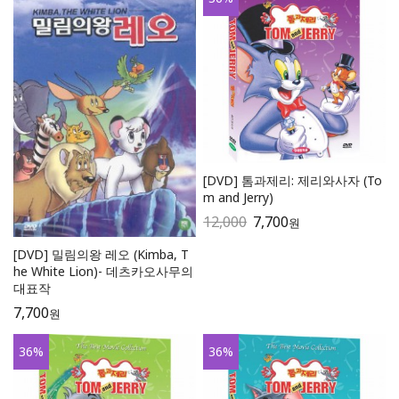
[DVD] 톰과제리: 제리와사자 (To
m and Jerry)
12,000
7,700
원
[DVD] 밀림의왕 레오 (Kimba, T
he White Lion)- 데츠카오사무의
대표작
7,700
원
36
%
36
%