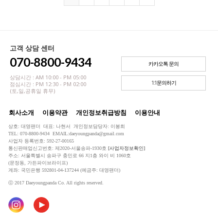
고객 상담 센터
070-8800-9434
카카오톡 문의
상담시간 : AM 10:00 - PM 05:00
1:1문의하기
점심시간 : PM 12:30 - PM 02:00
(토,일,공휴일 휴무)
회사소개
이용약관
개인정보취급방침
이용안내
상호: 대영팬더 대표: 나현서 개인정보담당자: 이봉희
TEL: 070-8800-9434 EMAIL:daeyoungpanda@gmail.com
사업자 등록번호: 592-27-00165
통신판매업신고번호: 제2020-서울송파-1930호
[사업자정보확인]
주소: 서울특별시 송파구 충민로 66 지1층 와이 비 1060호
(문정동, 가든파이브라이프)
계좌: 국민은행 592801-04-137244 (예금주: 대영팬더)
ⓒ 2017 Daeyoungpanda Co. All rights reserved.