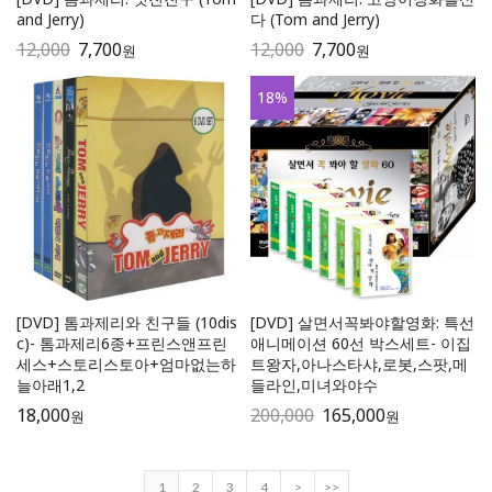
and Jerry)
다 (Tom and Jerry)
12,000
7,700
12,000
7,700
원
원
18
%
[DVD] 톰과제리와 친구들 (10dis
[DVD] 살면서꼭봐야할영화: 특선
c)- 톰과제리6종+프린스앤프린
애니메이션 60선 박스세트- 이집
세스+스토리스토아+엄마없는하
트왕자,아나스타샤,로봇,스팟,메
늘아래1,2
들라인,미녀와야수
18,000
200,000
165,000
원
원
1
2
3
4
>
>>