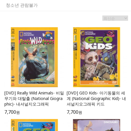
청소년 관람불가
[DVD] Really Wild Animals- 비밀
[DVD] GEO Kids- 아기동물의 세
무기와 대탈출 (National Giogra
계 (National Giographic Kid)- 내
phic)- 내셔널지오그래픽
셔널지오그래픽 키드
7,700
7,700
원
원