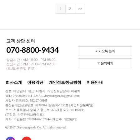
1
2
>>
고객 상담 센터
070-8800-9434
카카오톡 문의
상담시간 : AM 10:00 - PM 05:00
1:1문의하기
점심시간 : PM 12:30 - PM 02:00
(토,일,공휴일 휴무)
회사소개
이용약관
개인정보취급방침
이용안내
상호: 대영팬더 대표: 나현서 개인정보담당자: 이봉희
TEL: 070-8800-9434 EMAIL:daeyoungpanda@gmail.com
사업자 등록번호: 592-27-00165
통신판매업신고번호: 제2020-서울송파-1930호
[사업자정보확인]
주소: 서울특별시 송파구 충민로 66 지1층 와이 비 1060호
(문정동, 가든파이브라이프)
계좌: 국민은행 592801-04-137244 (예금주: 대영팬더)
ⓒ 2017 Daeyoungpanda Co. All rights reserved.