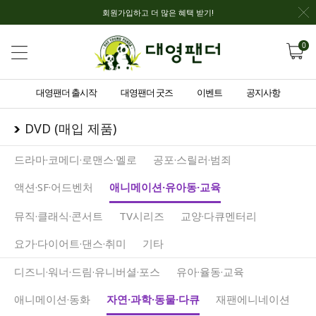
회원가입하고 더 많은 혜택 받기!
0
대영팬더 출시작
대영팬더 굿즈
이벤트
공지사항
DVD (매입 제품)
드라마·코메디·로맨스·멜로
공포·스릴러·범죄
액션·SF·어드벤처
애니메이션·유아동·교육
뮤직·클래식·콘서트
TV시리즈
교양·다큐멘터리
요가·다이어트·댄스·취미
기타
디즈니·워너·드림·유니버셜·포스
유아·율동·교육
애니메이션·동화
자연·과학·동물·다큐
재팬에니네이션